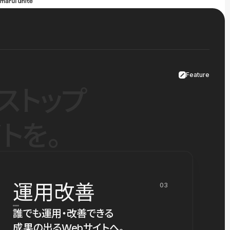
Feature
ストップ
トを。
運用改善
03
誰でも運用・改善できる
成果の出るWebサイトへ。