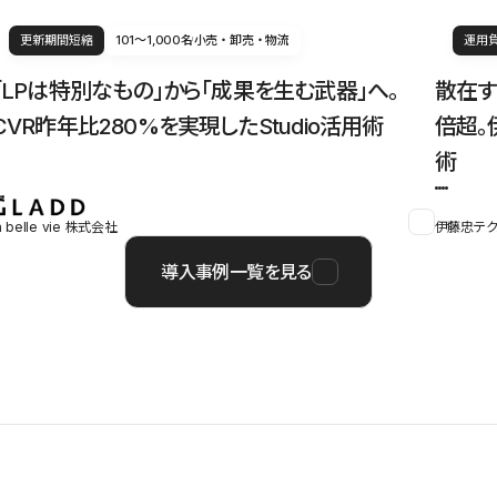
更新期間短縮
101〜1,000名
小売・卸売・物流
運用
「LPは特別なもの」から「成果を生む武器」へ。
散在す
CVR昨年比280%を実現したStudio活用術
倍超。
術
a belle vie 株式会社
伊藤忠テク
導入事例一覧を見る