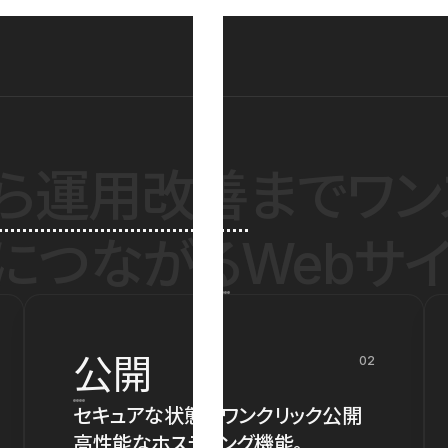
ら運用改善
までワン
につながるWebサイ
公開
02
セキュアな状態でワンクリック公開
高性能なホスティング機能。