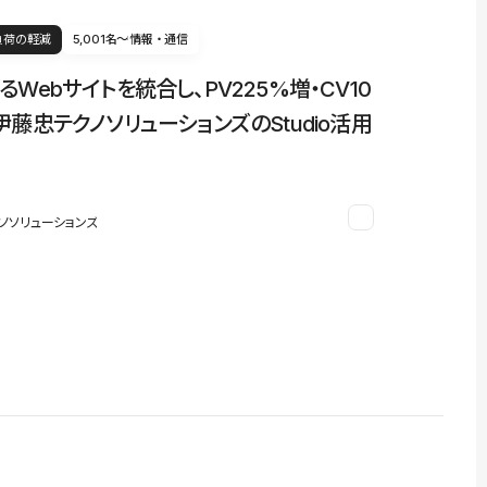
負荷の軽減
5,001名〜
情報・通信
るWebサイトを統合し、PV225%増・CV10
伊藤忠テクノソリューションズのStudio活用
ノソリューションズ