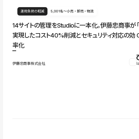
運用負荷の軽減
5,001名〜
小売・卸売・物流
14サイトの管理をStudioに一本化。伊藤忠商事が
実現したコスト40%削減とセキュリティ対応の効
率化
伊藤忠商事株式会社
l