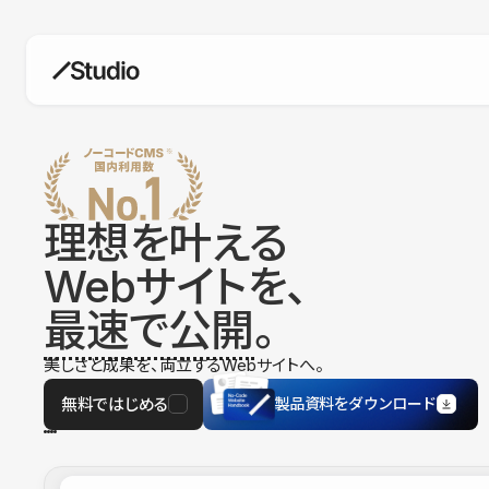
構築
デザインエディタ
コードを書かずにデザイン自体を自
在に
理想を叶える
CMS
Webサイトを、
柔軟なコンテンツ管理システム
最速で公開
。
フォーム
フォーム設置もノーコードで完結
美しさと成果を、両立するWebサイトへ。
SEO
検索エンジン向けの設定項目も充実
無料ではじめる
製品資料をダウンロード