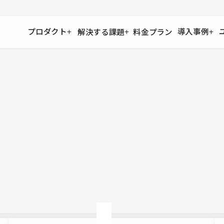
プロダクト
導入事例
解決する課題
料金プラン
運用
より自在に
事例インタビュー
大企業
リソー
お客様からの声をご紹介
サイト運用
Figma to Studio
Studio
制作会
導入企業
安心のバックアップや権限管理
デザインを一瞬でWebサイトに
テンプレ
様々な規模・業種の企業が
広告代
セキュリティ
Lottie for Studio
Studi
Studio Showcase
サイトの安全を守る仕組み
より豊かなアニメーション表現
制作事例
スター
Studioサイトギャラリー
ワークスペース
アクセシビリティ
Studio
複数プロジェクトを一括管理
Webサイトをすべての人に
飲食店
ユーザー
Studio
小売・E
Web制
Studio
ブログを
What'