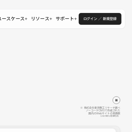
ユースケース
リソース
サポート
ログイン ／ 新規登録
・エンタープライズ
ス
相談窓口
学習コンテンツ
目的に沿ったサポートコンテンツを探す
 Store
Studio Academy
社
よくある質問
ートから始める
公式YouTubeの動画で学ぶ
採用
導入にあたってよくある質問を探す
理店・コンサル
o Showcase
全国ワークショップ
ヘルプセンター
を見る
基本操作を学ぶイベントを探す
トアップ
操作や機能に関するマニュアルを探す
 Community
セミナー
システムステータス
同士で繋がり知見を深める
技術向上に役立つイベントを探す
不具合・障害情報を確認する
 Experts
C
作会社を探す
※ 株式会社東京商工リサーチ調べ
ノーコードCMSで作成された
国内のWebサイトの実績数
 Blog
（2025年12月末時点）
見る
s New