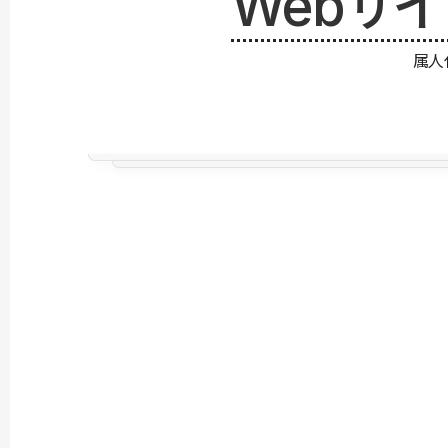
Webサ
属人