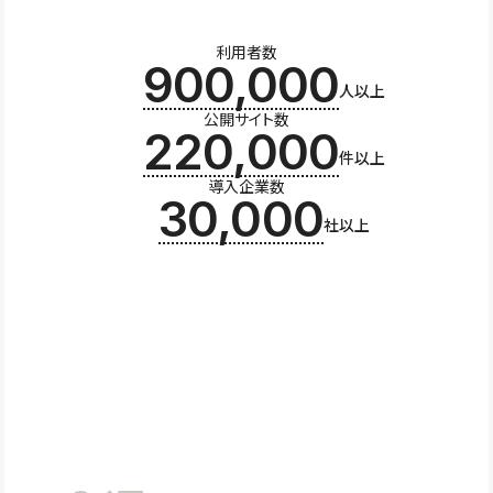
利用者数
900,000
人以上
公開サイト数
220,000
件以上
導入企業数
30,000
社以上