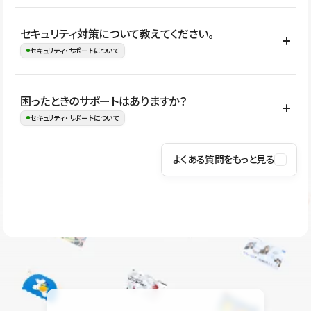
はい。CMSやコンポーネントを活用して更新範囲を設計しておく
セキュリティ対策について教えてください。
ことで、デザインを崩しにくい状態で運用できます。 さらにコン
セキュリティ・サポートについて
テンツ編集モードを使うと、編集できる範囲をテキスト・画像・ア
イコンなどに絞れるため、担当者ごとの見た目のばらつきを抑え
Studioでは、公開サイトやサービスを安全に利用できるよう、通信
困ったときのサポートはありますか？
ながらレイアウトに影響を与えずに更新作業を進めやすくなりま
の暗号化、データ保護、アクセス管理、脆弱性対策など、複数の観
セキュリティ・サポートについて
す。
点からセキュリティ対策を行っています。Studioで公開したサイト
はSSL/TLSによる通信暗号化に対応しており、悪質なスクリプトの
よくある質問をもっと見る
操作方法や機能については、ヘルプセンターでご確認いただけま
実行制限や、不正アクセス・攻撃への対策も実施しています。
す。編集、公開、CMS、フォーム、ドメイン設定など、目的に合
Studioのセキュリティ対策について
わせて記事を検索できます。有人サポート（チャット）は Mini プ
ラン以上のご契約プロジェクトでご利用いただけます。そのほか、
ユーザー同士で質問・相談できるコミュニティもご利用ください。
ヘルプセンターはこちら