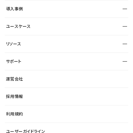
SEO
採用サイト
導入事例
運用
サービスサイト
サイト運用
事例インタビュー
業種から探す
ユースケース
セキュリティ
導入企業
宿泊・レジャー
大企業・エンタープライズ
ワークスペース
サイト制作事例
エンタメ
リソース
より自在に
制作会社
自治体
テンプレートを探す
Figma to Studio
広告代理店・コンサル
サポート
課題から探す
制作会社を探す
Lottie for Studio
スタートアップ
マーケターでのLP運用
総合窓口
サイト制作事例
アクセシビリティ
運営会社
飲食店
よくある質問
WordPressからの移行
ブログ
ヘルプセンター
小売・EC
サイト導線の変更
最新情報
採用情報
システムステータス
Studio Community
学習コンテンツ
利用規約
公式YouTube
全国ワークショップ
ユーザーガイドライン