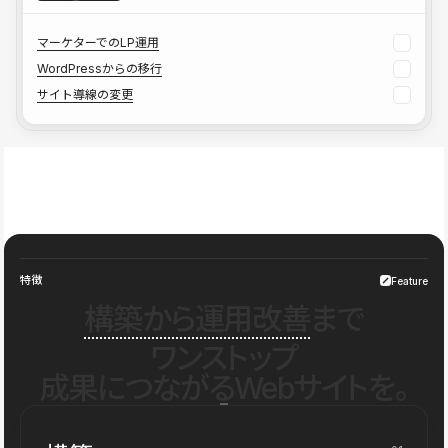
マーケターでのLP運用
WordPressからの移行
サイト導線の変更
特徴
Feature
構築から運用改善
まで
ワンストップ
成果につながるWebサイトを。