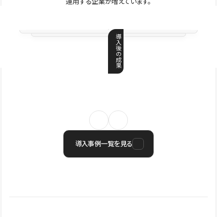
運用する企業が増えています。
導
入
後
の
成
果
導入事例一覧を見る