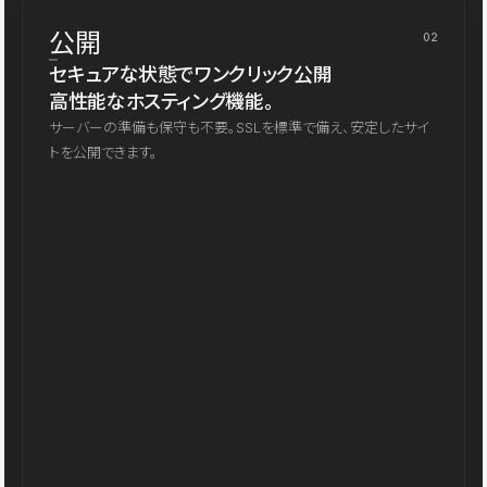
公開
02
セキュアな状態でワンクリック公開
高性能なホスティング機能。
サーバーの準備も保守も不要。SSLを標準で備え、安定したサイ
トを公開できます。