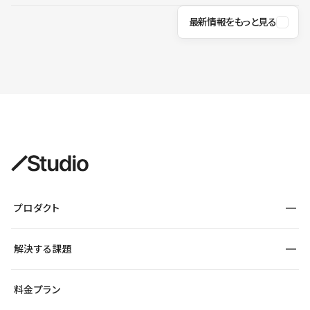
最新情報をもっと見る
プロダクト
構築
解決する課題
デザインエディタ
CMS
サイト種別から探す
料金プラン
コーポレートサイト
フォーム