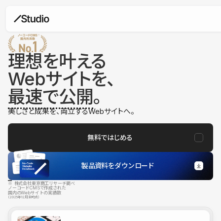
理想を叶える
Webサイトを、
最速で公開
。
美しさと成果を、両立するWebサイトへ。
無料ではじめる
製品資料をダウンロード
※ 株式会社東京商工リサーチ調べ
ノーコードCMSで作成された
国内のWebサイトの実績数
（2025年12月末時点）