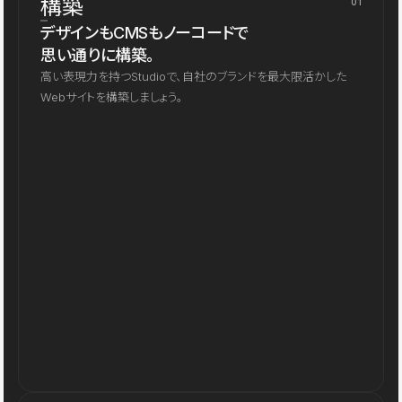
構築
01
デザインもCMSもノーコードで
思い通りに構築。
高い表現力を持つStudioで、自社のブランドを最大限活かした
Webサイトを構築しましょう。