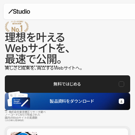
理想を叶える
Webサイトを、
最速で公開
。
美しさと成果を、両立するWebサイトへ。
無料ではじめる
製品資料をダウンロード
※ 株式会社東京商工リサーチ調べ
ノーコードCMSで作成された
国内のWebサイトの実績数
（2025年12月末時点）