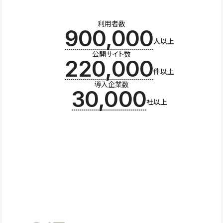
利用者数
900,000
人以上
公開サイト数
220,000
件以上
導入企業数
30,000
社以上