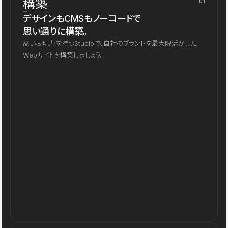
構築
01
デザインもCMSもノーコードで
思い通りに構築。
高い表現力を持つStudioで、自社のブランドを最大限活かした
Webサイトを構築しましょう。