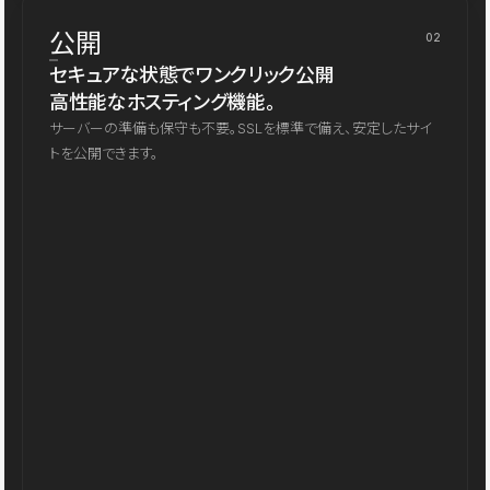
公開
02
セキュアな状態でワンクリック公開
高性能なホスティング機能。
サーバーの準備も保守も不要。SSLを標準で備え、安定したサイ
トを公開できます。