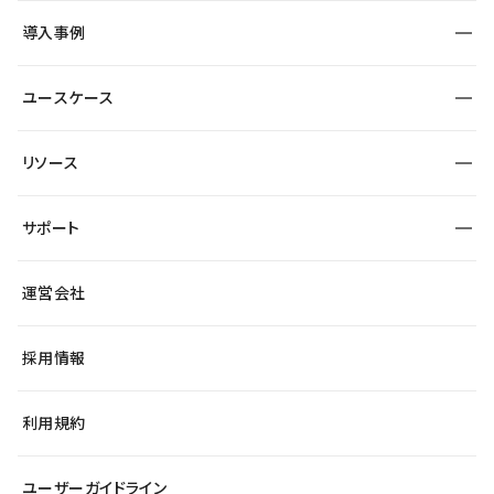
SEO
採用サイト
導入事例
運用
サービスサイト
サイト運用
事例インタビュー
業種から探す
ユースケース
セキュリティ
導入企業
宿泊・レジャー
大企業・エンタープライズ
ワークスペース
サイト制作事例
エンタメ
リソース
より自在に
制作会社
自治体
テンプレートを探す
Figma to Studio
広告代理店・コンサル
サポート
課題から探す
制作会社を探す
Lottie for Studio
スタートアップ
マーケターでのLP運用
総合窓口
サイト制作事例
アクセシビリティ
運営会社
飲食店
よくある質問
WordPressからの移行
ブログ
ヘルプセンター
小売・EC
サイト導線の変更
最新情報
採用情報
システムステータス
Studio Community
学習コンテンツ
利用規約
公式YouTube
全国ワークショップ
ユーザーガイドライン