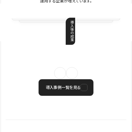
運用する企業が増えています。
導
入
後
の
成
果
導入事例一覧を見る