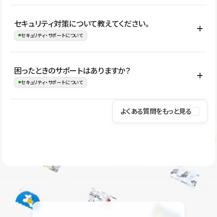
はい。CMSやコンポーネントを活用して更新範囲を設計しておく
セキュリティ対策について教えてください。
ことで、デザインを崩しにくい状態で運用できます。 さらにコン
セキュリティ・サポートについて
テンツ編集モードを使うと、編集できる範囲をテキスト・画像・ア
イコンなどに絞れるため、担当者ごとの見た目のばらつきを抑え
Studioでは、公開サイトやサービスを安全に利用できるよう、通信
困ったときのサポートはありますか？
ながらレイアウトに影響を与えずに更新作業を進めやすくなりま
の暗号化、データ保護、アクセス管理、脆弱性対策など、複数の観
セキュリティ・サポートについて
す。
点からセキュリティ対策を行っています。Studioで公開したサイト
はSSL/TLSによる通信暗号化に対応しており、悪質なスクリプトの
よくある質問をもっと見る
操作方法や機能については、ヘルプセンターでご確認いただけま
実行制限や、不正アクセス・攻撃への対策も実施しています。
す。編集、公開、CMS、フォーム、ドメイン設定など、目的に合
Studioのセキュリティ対策について
わせて記事を検索できます。有人サポート（チャット）は Mini プ
ラン以上のご契約プロジェクトでご利用いただけます。そのほか、
ユーザー同士で質問・相談できるコミュニティもご利用ください。
ヘルプセンターはこちら