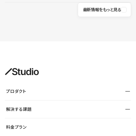
最新情報をもっと見る
プロダクト
構築
解決する課題
デザインエディタ
CMS
サイト種別から探す
料金プラン
コーポレートサイト
フォーム