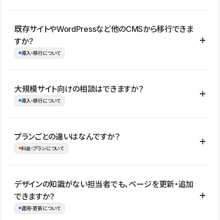
コーポレートサイト、サービスサイト、LP、採用サイト、ブロ
既存サイトやWordPressなど他のCMSから移行できま
グ・メディア、イベントサイト、店舗・商品紹介サイト、ポートフ
すか？
ォリオなど幅広く制作できます。
導入・移行について
制作事例はこちら
はい。既存サイトの構成やコンテンツ、URLを整理したうえで、
大規模サイト向けの相談はできますか？
Studio上に再構築する形で移行できます。 WordPressの場合は、
導入・移行について
XMLファイルを使って投稿記事や固定ページ、カテゴリー、タグな
どの一部データをStudio CMSへインポートできます。ただし、サ
はい。アクセス規模が大きいサイトや、複数部門での運用、権限管
プランごとの違いはなんですか？
イト全体のデザインや設定がそのまま移行されるわけではないた
理、セキュリティ確認、既存システムとの連携など、個別の要件が
料金・プランについて
め、移行後にページ構成やデザイン、CMS設計、URL・リダイレク
ある場合はご相談いただけます。サイトの規模や運用体制に応じ
ト設定などの確認が必要です。
て、適したプランや進め方をご案内します。要件が固まりきってい
公開ページ数、バージョン履歴の期間、CMS利用数の上限、権限
デザインの知識がない担当者でも、ページを更新・追加
ない段階でも、お問い合わせください。
管理の有無などがプランごとに異なります。詳しくは料金プランペ
できますか？
お問合せはこちら
ージをご覧ください。
運用・更新について
料金プランはこちら