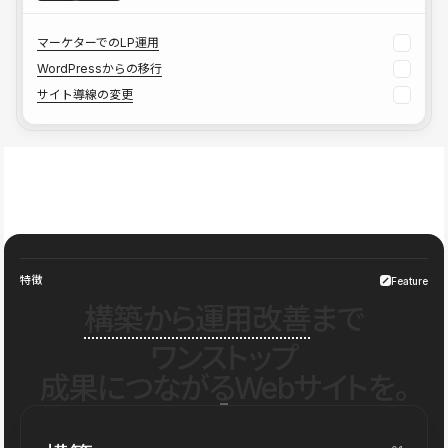
マーケターでのLP運用
WordPressからの移行
サイト導線の変更
特徴
Feature
構築から運用改善
まで
ワンストップ
成果につながるWebサイトを。