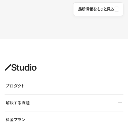
最新情報をもっと見る
プロダクト
構築
解決する課題
デザインエディタ
CMS
サイト種別から探す
料金プラン
コーポレートサイト
フォーム