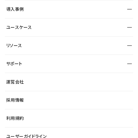
SEO
採用サイト
導入事例
運用
サービスサイト
サイト運用
事例インタビュー
業種から探す
ユースケース
セキュリティ
導入企業
宿泊・レジャー
大企業・エンタープライズ
ワークスペース
サイト制作事例
エンタメ
リソース
より自在に
制作会社
自治体
テンプレートを探す
Figma to Studio
広告代理店・コンサル
サポート
課題から探す
制作会社を探す
Lottie for Studio
スタートアップ
マーケターでのLP運用
総合窓口
サイト制作事例
アクセシビリティ
運営会社
飲食店
よくある質問
WordPressからの移行
ブログ
ヘルプセンター
小売・EC
サイト導線の変更
最新情報
採用情報
システムステータス
Studio Community
学習コンテンツ
利用規約
公式YouTube
全国ワークショップ
ユーザーガイドライン