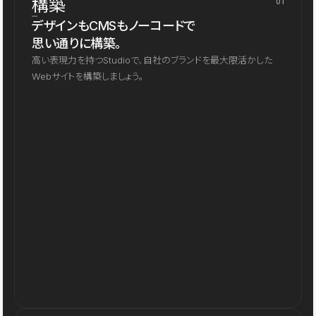
構築
01
デザインもCMSもノーコードで
思い通りに構築。
高い表現力を持つStudioで、自社のブランドを最大限活かした
Webサイトを構築しましょう。