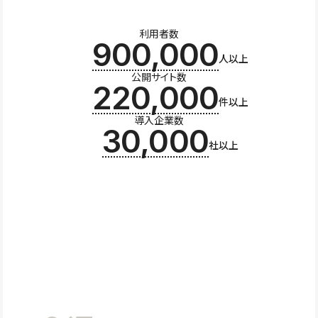
利用者数
900,000
人以上
公開サイト数
220,000
件以上
導入企業数
30,000
社以上