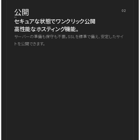
公開
02
セキュアな状態でワンクリック公開
高性能なホスティング機能。
サーバーの準備も保守も不要。SSLを標準で備え、安定したサイ
トを公開できます。