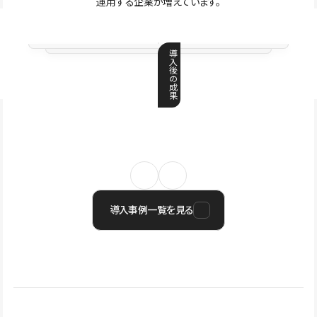
運用する企業が増えています。
導
入
後
の
成
果
導入事例一覧を見る