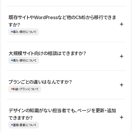
コーポレートサイト、サービスサイト、LP、採用サイト、ブロ
既存サイトやWordPressなど他のCMSから移行できま
グ・メディア、イベントサイト、店舗・商品紹介サイト、ポートフ
すか？
ォリオなど幅広く制作できます。
導入・移行について
制作事例はこちら
はい。既存サイトの構成やコンテンツ、URLを整理したうえで、
大規模サイト向けの相談はできますか？
Studio上に再構築する形で移行できます。 WordPressの場合は、
導入・移行について
XMLファイルを使って投稿記事や固定ページ、カテゴリー、タグな
どの一部データをStudio CMSへインポートできます。ただし、サ
はい。アクセス規模が大きいサイトや、複数部門での運用、権限管
プランごとの違いはなんですか？
イト全体のデザインや設定がそのまま移行されるわけではないた
理、セキュリティ確認、既存システムとの連携など、個別の要件が
料金・プランについて
め、移行後にページ構成やデザイン、CMS設計、URL・リダイレク
ある場合はご相談いただけます。サイトの規模や運用体制に応じ
ト設定などの確認が必要です。
て、適したプランや進め方をご案内します。要件が固まりきってい
公開ページ数、バージョン履歴の期間、CMS利用数の上限、権限
デザインの知識がない担当者でも、ページを更新・追加
ない段階でも、お問い合わせください。
管理の有無などがプランごとに異なります。詳しくは料金プランペ
できますか？
お問合せはこちら
ージをご覧ください。
運用・更新について
料金プランはこちら