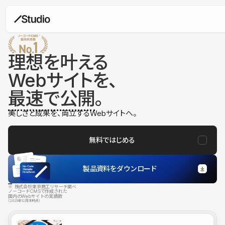
理想を叶える
Webサイトを、
最速で公開
。
美しさと成果を、両立するWebサイトへ。
無料ではじめる
製品資料をダウンロード
※ 株式会社東京商工リサーチ調べ
ノーコードCMSで作成された
国内のWebサイトの実績数
（2025年12月末時点）