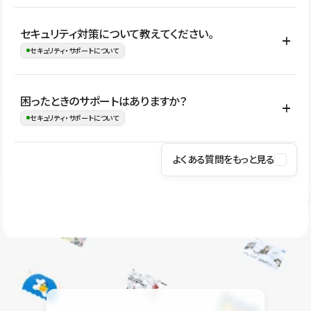
はい。CMSやコンポーネントを活用して更新範囲を設計しておく
セキュリティ対策について教えてください。
ことで、デザインを崩しにくい状態で運用できます。 さらにコン
セキュリティ・サポートについて
テンツ編集モードを使うと、編集できる範囲をテキスト・画像・ア
イコンなどに絞れるため、担当者ごとの見た目のばらつきを抑え
Studioでは、公開サイトやサービスを安全に利用できるよう、通信
困ったときのサポートはありますか？
ながらレイアウトに影響を与えずに更新作業を進めやすくなりま
の暗号化、データ保護、アクセス管理、脆弱性対策など、複数の観
セキュリティ・サポートについて
す。
点からセキュリティ対策を行っています。Studioで公開したサイト
はSSL/TLSによる通信暗号化に対応しており、悪質なスクリプトの
よくある質問をもっと見る
操作方法や機能については、ヘルプセンターでご確認いただけま
実行制限や、不正アクセス・攻撃への対策も実施しています。
す。編集、公開、CMS、フォーム、ドメイン設定など、目的に合
Studioのセキュリティ対策について
わせて記事を検索できます。有人サポート（チャット）は Mini プ
ラン以上のご契約プロジェクトでご利用いただけます。そのほか、
ユーザー同士で質問・相談できるコミュニティもご利用ください。
ヘルプセンターはこちら