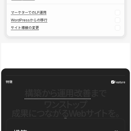
マーケターでのLP運用
WordPressからの移行
サイト導線の変更
特徴
Feature
構築から運用改善
まで
ワンストップ
成果につながるWebサイトを。