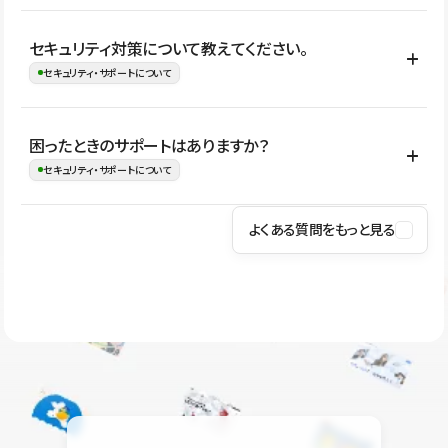
はい。CMSやコンポーネントを活用して更新範囲を設計しておく
セキュリティ対策について教えてください。
ことで、デザインを崩しにくい状態で運用できます。 さらにコン
セキュリティ・サポートについて
テンツ編集モードを使うと、編集できる範囲をテキスト・画像・ア
イコンなどに絞れるため、担当者ごとの見た目のばらつきを抑え
Studioでは、公開サイトやサービスを安全に利用できるよう、通信
困ったときのサポートはありますか？
ながらレイアウトに影響を与えずに更新作業を進めやすくなりま
の暗号化、データ保護、アクセス管理、脆弱性対策など、複数の観
セキュリティ・サポートについて
す。
点からセキュリティ対策を行っています。Studioで公開したサイト
はSSL/TLSによる通信暗号化に対応しており、悪質なスクリプトの
よくある質問をもっと見る
操作方法や機能については、ヘルプセンターでご確認いただけま
実行制限や、不正アクセス・攻撃への対策も実施しています。
す。編集、公開、CMS、フォーム、ドメイン設定など、目的に合
Studioのセキュリティ対策について
わせて記事を検索できます。有人サポート（チャット）は Mini プ
ラン以上のご契約プロジェクトでご利用いただけます。そのほか、
ユーザー同士で質問・相談できるコミュニティもご利用ください。
ヘルプセンターはこちら