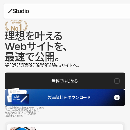
理想を叶える
Webサイトを、
最速で公開
。
美しさと成果を、両立するWebサイトへ。
無料ではじめる
製品資料をダウンロード
※ 株式会社東京商工リサーチ調べ
ノーコードCMSで作成された
国内のWebサイトの実績数
（2025年12月末時点）