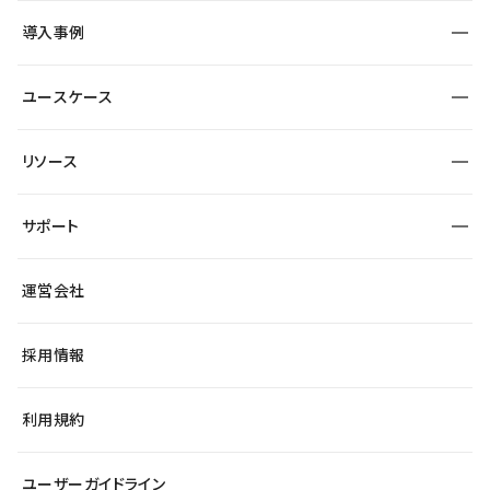
SEO
採用サイト
導入事例
運用
サービスサイト
サイト運用
事例インタビュー
業種から探す
ユースケース
セキュリティ
導入企業
宿泊・レジャー
大企業・エンタープライズ
ワークスペース
サイト制作事例
エンタメ
リソース
より自在に
制作会社
自治体
テンプレートを探す
Figma to Studio
広告代理店・コンサル
サポート
課題から探す
制作会社を探す
Lottie for Studio
スタートアップ
マーケターでのLP運用
総合窓口
サイト制作事例
アクセシビリティ
運営会社
飲食店
よくある質問
WordPressからの移行
ブログ
ヘルプセンター
小売・EC
サイト導線の変更
最新情報
採用情報
システムステータス
Studio Community
学習コンテンツ
利用規約
公式YouTube
全国ワークショップ
ユーザーガイドライン