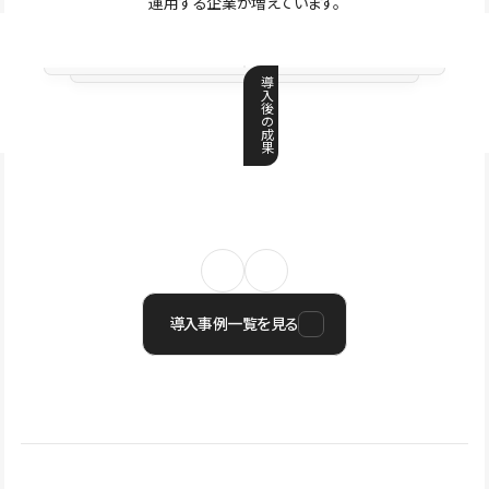
運用する企業が増えています。
導
入
後
の
成
果
導入事例一覧を見る