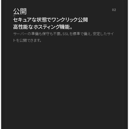
公開
02
セキュアな状態でワンクリック公開
高性能なホスティング機能。
サーバーの準備も保守も不要。SSLを標準で備え、安定したサイ
トを公開できます。