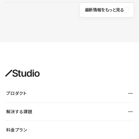
最新情報をもっと見る
プロダクト
構築
解決する課題
デザインエディタ
CMS
サイト種別から探す
料金プラン
コーポレートサイト
フォーム