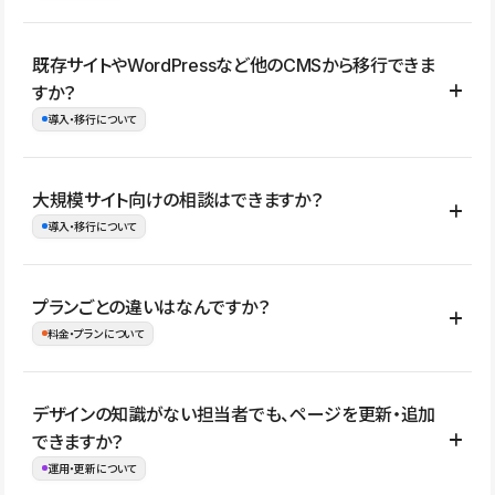
コーポレートサイト、サービスサイト、LP、採用サイト、ブロ
既存サイトやWordPressなど他のCMSから移行できま
グ・メディア、イベントサイト、店舗・商品紹介サイト、ポートフ
すか？
ォリオなど幅広く制作できます。
導入・移行について
制作事例はこちら
はい。既存サイトの構成やコンテンツ、URLを整理したうえで、
大規模サイト向けの相談はできますか？
Studio上に再構築する形で移行できます。 WordPressの場合は、
導入・移行について
XMLファイルを使って投稿記事や固定ページ、カテゴリー、タグな
どの一部データをStudio CMSへインポートできます。ただし、サ
はい。アクセス規模が大きいサイトや、複数部門での運用、権限管
プランごとの違いはなんですか？
イト全体のデザインや設定がそのまま移行されるわけではないた
理、セキュリティ確認、既存システムとの連携など、個別の要件が
料金・プランについて
め、移行後にページ構成やデザイン、CMS設計、URL・リダイレク
ある場合はご相談いただけます。サイトの規模や運用体制に応じ
ト設定などの確認が必要です。
て、適したプランや進め方をご案内します。要件が固まりきってい
公開ページ数、バージョン履歴の期間、CMS利用数の上限、権限
デザインの知識がない担当者でも、ページを更新・追加
ない段階でも、お問い合わせください。
管理の有無などがプランごとに異なります。詳しくは料金プランペ
できますか？
お問合せはこちら
ージをご覧ください。
運用・更新について
料金プランはこちら