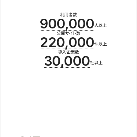
利用者数
900,000
人以上
公開サイト数
220,000
件以上
導入企業数
30,000
社以上