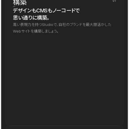
構築
01
デザインもCMSもノーコードで
思い通りに構築。
高い表現力を持つStudioで、自社のブランドを最大限活かした
Webサイトを構築しましょう。