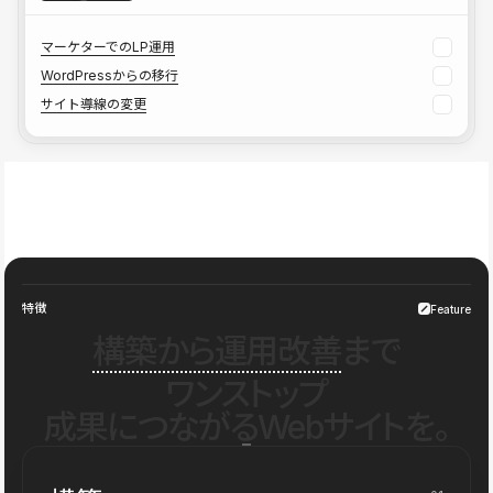
マーケターでのLP運用
WordPressからの移行
サイト導線の変更
特徴
Feature
構築から運用改善
まで
ワンストップ
成果につながるWebサイトを。