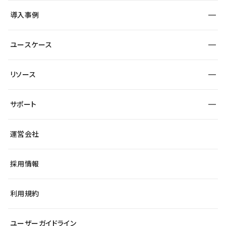
SEO
採用サイト
導入事例
運用
サービスサイト
サイト運用
事例インタビュー
業種から探す
ユースケース
セキュリティ
導入企業
宿泊・レジャー
大企業・エンタープライズ
ワークスペース
サイト制作事例
エンタメ
リソース
より自在に
制作会社
自治体
テンプレートを探す
Figma to Studio
広告代理店・コンサル
サポート
課題から探す
制作会社を探す
Lottie for Studio
スタートアップ
マーケターでのLP運用
総合窓口
サイト制作事例
アクセシビリティ
運営会社
飲食店
よくある質問
WordPressからの移行
ブログ
ヘルプセンター
小売・EC
サイト導線の変更
最新情報
採用情報
システムステータス
Studio Community
学習コンテンツ
利用規約
公式YouTube
全国ワークショップ
ユーザーガイドライン