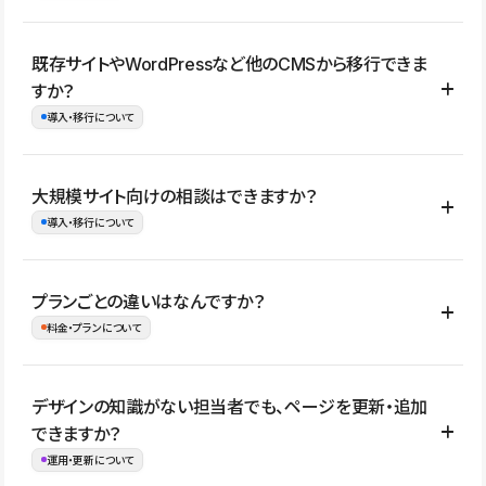
コーポレートサイト、サービスサイト、LP、採用サイト、ブロ
既存サイトやWordPressなど他のCMSから移行できま
グ・メディア、イベントサイト、店舗・商品紹介サイト、ポートフ
すか？
ォリオなど幅広く制作できます。
導入・移行について
制作事例はこちら
はい。既存サイトの構成やコンテンツ、URLを整理したうえで、
大規模サイト向けの相談はできますか？
Studio上に再構築する形で移行できます。 WordPressの場合は、
導入・移行について
XMLファイルを使って投稿記事や固定ページ、カテゴリー、タグな
どの一部データをStudio CMSへインポートできます。ただし、サ
はい。アクセス規模が大きいサイトや、複数部門での運用、権限管
プランごとの違いはなんですか？
イト全体のデザインや設定がそのまま移行されるわけではないた
理、セキュリティ確認、既存システムとの連携など、個別の要件が
料金・プランについて
め、移行後にページ構成やデザイン、CMS設計、URL・リダイレク
ある場合はご相談いただけます。サイトの規模や運用体制に応じ
ト設定などの確認が必要です。
て、適したプランや進め方をご案内します。要件が固まりきってい
公開ページ数、バージョン履歴の期間、CMS利用数の上限、権限
デザインの知識がない担当者でも、ページを更新・追加
ない段階でも、お問い合わせください。
管理の有無などがプランごとに異なります。詳しくは料金プランペ
できますか？
お問合せはこちら
ージをご覧ください。
運用・更新について
料金プランはこちら