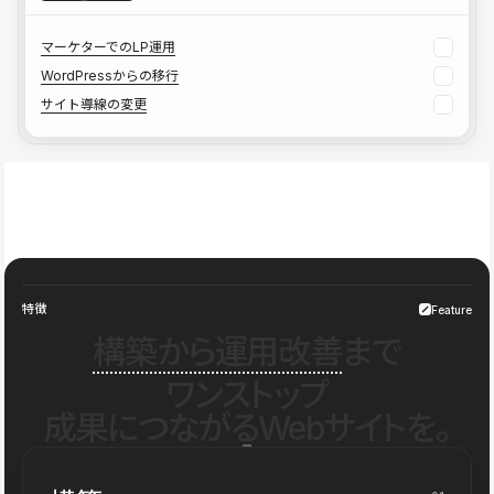
マーケターでのLP運用
WordPressからの移行
サイト導線の変更
特徴
Feature
構築から運用改善
まで
ワンストップ
成果につながるWebサイトを。