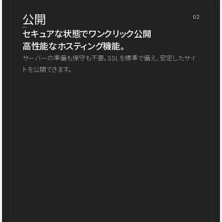
公開
02
セキュアな状態でワンクリック公開
高性能なホスティング機能。
サーバーの準備も保守も不要。SSLを標準で備え、安定したサイ
トを公開できます。