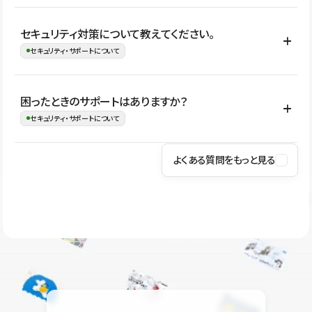
はい。CMSやコンポーネントを活用して更新範囲を設計しておく
セキュリティ対策について教えてください。
ことで、デザインを崩しにくい状態で運用できます。 さらにコン
セキュリティ・サポートについて
テンツ編集モードを使うと、編集できる範囲をテキスト・画像・ア
イコンなどに絞れるため、担当者ごとの見た目のばらつきを抑え
Studioでは、公開サイトやサービスを安全に利用できるよう、通信
困ったときのサポートはありますか？
ながらレイアウトに影響を与えずに更新作業を進めやすくなりま
の暗号化、データ保護、アクセス管理、脆弱性対策など、複数の観
セキュリティ・サポートについて
す。
点からセキュリティ対策を行っています。Studioで公開したサイト
はSSL/TLSによる通信暗号化に対応しており、悪質なスクリプトの
よくある質問をもっと見る
操作方法や機能については、ヘルプセンターでご確認いただけま
実行制限や、不正アクセス・攻撃への対策も実施しています。
す。編集、公開、CMS、フォーム、ドメイン設定など、目的に合
Studioのセキュリティ対策について
わせて記事を検索できます。有人サポート（チャット）は Mini プ
ラン以上のご契約プロジェクトでご利用いただけます。そのほか、
ユーザー同士で質問・相談できるコミュニティもご利用ください。
ヘルプセンターはこちら