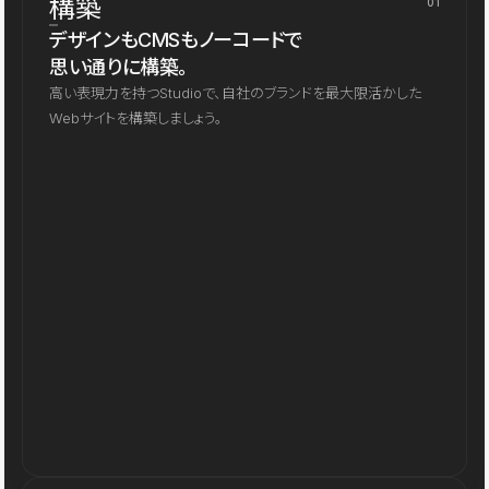
構築
01
デザインもCMSもノーコードで
思い通りに構築。
高い表現力を持つStudioで、自社のブランドを最大限活かした
Webサイトを構築しましょう。