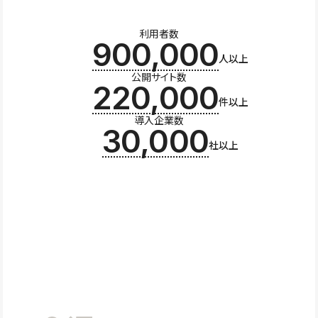
利用者数
900,000
人以上
公開サイト数
220,000
件以上
導入企業数
30,000
社以上