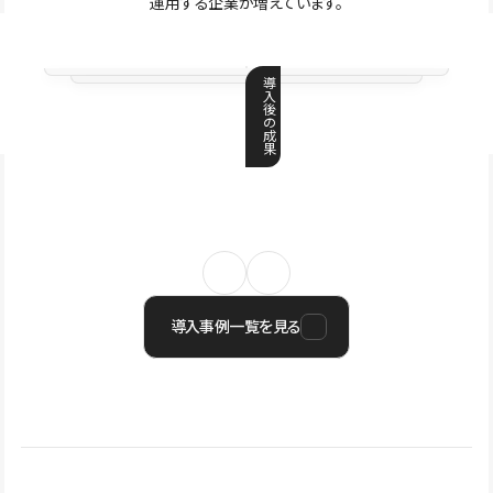
運用する企業が増えています。
導
入
後
の
成
果
導入事例一覧を見る