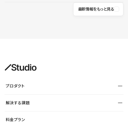
最新情報をもっと見る
プロダクト
構築
解決する課題
デザインエディタ
CMS
サイト種別から探す
料金プラン
コーポレートサイト
フォーム