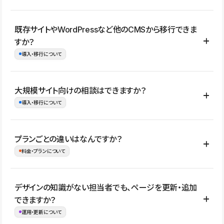
コーポレートサイト、サービスサイト、LP、採用サイト、ブロ
既存サイトやWordPressなど他のCMSから移行できま
グ・メディア、イベントサイト、店舗・商品紹介サイト、ポートフ
すか？
ォリオなど幅広く制作できます。
導入・移行について
制作事例はこちら
はい。既存サイトの構成やコンテンツ、URLを整理したうえで、
大規模サイト向けの相談はできますか？
Studio上に再構築する形で移行できます。 WordPressの場合は、
導入・移行について
XMLファイルを使って投稿記事や固定ページ、カテゴリー、タグな
どの一部データをStudio CMSへインポートできます。ただし、サ
はい。アクセス規模が大きいサイトや、複数部門での運用、権限管
プランごとの違いはなんですか？
イト全体のデザインや設定がそのまま移行されるわけではないた
理、セキュリティ確認、既存システムとの連携など、個別の要件が
料金・プランについて
め、移行後にページ構成やデザイン、CMS設計、URL・リダイレク
ある場合はご相談いただけます。サイトの規模や運用体制に応じ
ト設定などの確認が必要です。
て、適したプランや進め方をご案内します。要件が固まりきってい
公開ページ数、バージョン履歴の期間、CMS利用数の上限、権限
デザインの知識がない担当者でも、ページを更新・追加
ない段階でも、お問い合わせください。
管理の有無などがプランごとに異なります。詳しくは料金プランペ
できますか？
お問合せはこちら
ージをご覧ください。
運用・更新について
料金プランはこちら