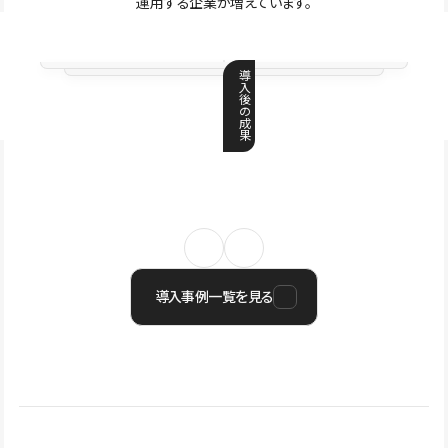
運用する企業が増えています。
導
入
後
の
成
果
導入事例一覧を見る