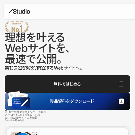
理想を叶える
Webサイトを、
最速で公開
。
美しさと成果を、両立するWebサイトへ。
無料ではじめる
製品資料をダウンロード
※ 株式会社東京商工リサーチ調べ
ノーコードCMSで作成された
国内のWebサイトの実績数
（2025年12月末時点）