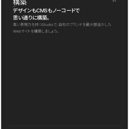
構築
01
デザインもCMSもノーコードで
思い通りに構築。
高い表現力を持つStudioで、自社のブランドを最大限活かした
Webサイトを構築しましょう。