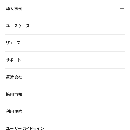
SEO
採用サイト
導入事例
運用
サービスサイト
サイト運用
事例インタビュー
業種から探す
ユースケース
セキュリティ
導入企業
宿泊・レジャー
大企業・エンタープライズ
ワークスペース
サイト制作事例
エンタメ
リソース
より自在に
制作会社
自治体
テンプレートを探す
Figma to Studio
広告代理店・コンサル
サポート
課題から探す
制作会社を探す
Lottie for Studio
スタートアップ
マーケターでのLP運用
総合窓口
サイト制作事例
アクセシビリティ
運営会社
飲食店
よくある質問
WordPressからの移行
ブログ
ヘルプセンター
小売・EC
サイト導線の変更
最新情報
採用情報
システムステータス
Studio Community
学習コンテンツ
利用規約
公式YouTube
全国ワークショップ
ユーザーガイドライン