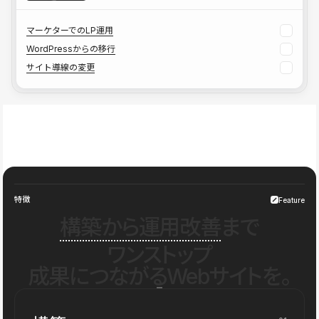
マーケターでのLP運用
WordPressからの移行
サイト導線の変更
特徴
Feature
構築から運用改善
まで
ワンストップ
成果につながるWebサイトを。