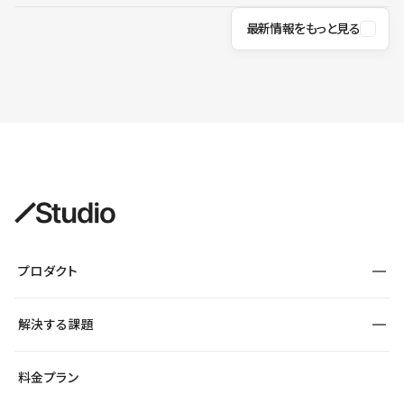
最新情報をもっと見る
プロダクト
構築
解決する課題
デザインエディタ
CMS
サイト種別から探す
料金プラン
コーポレートサイト
フォーム