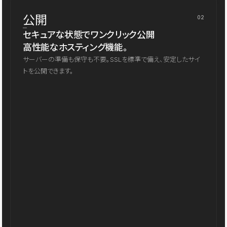
公開
02
セキュアな状態でワンクリック公開
高性能なホスティング機能。
サーバーの準備も保守も不要。SSLを標準で備え、安定したサイ
トを公開できます。