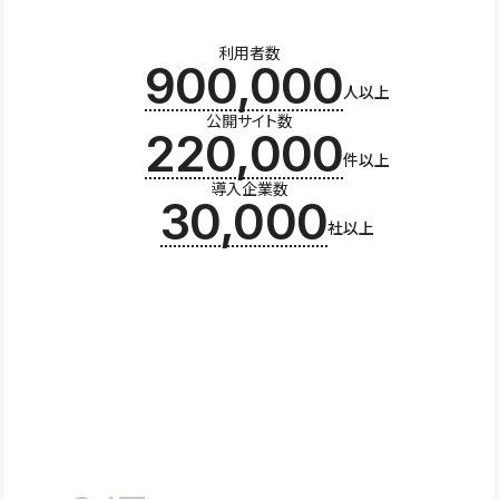
利用者数
900,000
人以上
公開サイト数
220,000
件以上
導入企業数
30,000
社以上