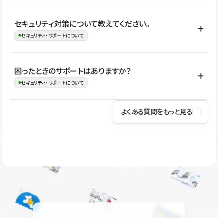
はい。CMSやコンポーネントを活用して更新範囲を設計しておく
セキュリティ対策について教えてください。
ことで、デザインを崩しにくい状態で運用できます。 さらにコン
セキュリティ・サポートについて
テンツ編集モードを使うと、編集できる範囲をテキスト・画像・ア
イコンなどに絞れるため、担当者ごとの見た目のばらつきを抑え
Studioでは、公開サイトやサービスを安全に利用できるよう、通信
困ったときのサポートはありますか？
ながらレイアウトに影響を与えずに更新作業を進めやすくなりま
の暗号化、データ保護、アクセス管理、脆弱性対策など、複数の観
セキュリティ・サポートについて
す。
点からセキュリティ対策を行っています。Studioで公開したサイト
はSSL/TLSによる通信暗号化に対応しており、悪質なスクリプトの
よくある質問をもっと見る
操作方法や機能については、ヘルプセンターでご確認いただけま
実行制限や、不正アクセス・攻撃への対策も実施しています。
す。編集、公開、CMS、フォーム、ドメイン設定など、目的に合
Studioのセキュリティ対策について
わせて記事を検索できます。有人サポート（チャット）は Mini プ
ラン以上のご契約プロジェクトでご利用いただけます。そのほか、
ユーザー同士で質問・相談できるコミュニティもご利用ください。
ヘルプセンターはこちら