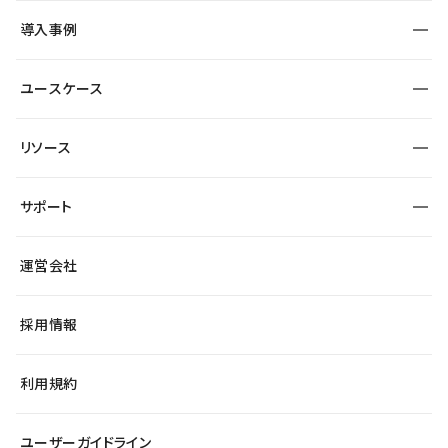
SEO
採用サイト
導入事例
運用
サービスサイト
サイト運用
事例インタビュー
業種から探す
ユースケース
セキュリティ
導入企業
宿泊・レジャー
大企業・エンタープライズ
ワークスペース
サイト制作事例
エンタメ
リソース
より自在に
制作会社
自治体
テンプレートを探す
Figma to Studio
広告代理店・コンサル
サポート
課題から探す
制作会社を探す
Lottie for Studio
スタートアップ
マーケターでのLP運用
総合窓口
サイト制作事例
アクセシビリティ
運営会社
飲食店
よくある質問
WordPressからの移行
ブログ
ヘルプセンター
小売・EC
サイト導線の変更
最新情報
採用情報
システムステータス
Studio Community
学習コンテンツ
利用規約
公式YouTube
全国ワークショップ
ユーザーガイドライン