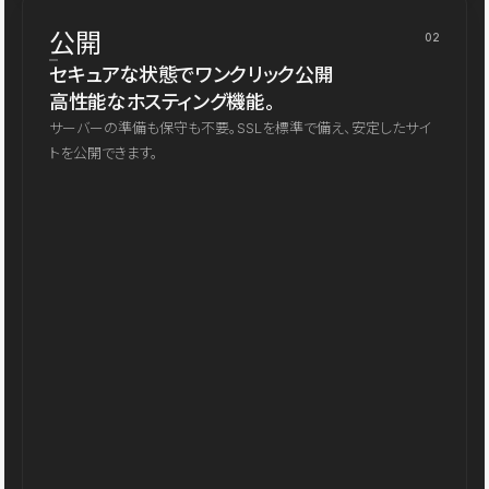
公開
02
セキュアな状態でワンクリック公開
高性能なホスティング機能。
サーバーの準備も保守も不要。SSLを標準で備え、安定したサイ
トを公開できます。