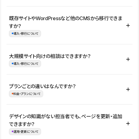
コーポレートサイト、サービスサイト、LP、採用サイト、ブロ
既存サイトやWordPressなど他のCMSから移行できま
グ・メディア、イベントサイト、店舗・商品紹介サイト、ポートフ
すか？
ォリオなど幅広く制作できます。
導入・移行について
制作事例はこちら
はい。既存サイトの構成やコンテンツ、URLを整理したうえで、
大規模サイト向けの相談はできますか？
Studio上に再構築する形で移行できます。 WordPressの場合は、
導入・移行について
XMLファイルを使って投稿記事や固定ページ、カテゴリー、タグな
どの一部データをStudio CMSへインポートできます。ただし、サ
はい。アクセス規模が大きいサイトや、複数部門での運用、権限管
プランごとの違いはなんですか？
イト全体のデザインや設定がそのまま移行されるわけではないた
理、セキュリティ確認、既存システムとの連携など、個別の要件が
料金・プランについて
め、移行後にページ構成やデザイン、CMS設計、URL・リダイレク
ある場合はご相談いただけます。サイトの規模や運用体制に応じ
ト設定などの確認が必要です。
て、適したプランや進め方をご案内します。要件が固まりきってい
公開ページ数、バージョン履歴の期間、CMS利用数の上限、権限
デザインの知識がない担当者でも、ページを更新・追加
ない段階でも、お問い合わせください。
管理の有無などがプランごとに異なります。詳しくは料金プランペ
できますか？
お問合せはこちら
ージをご覧ください。
運用・更新について
料金プランはこちら