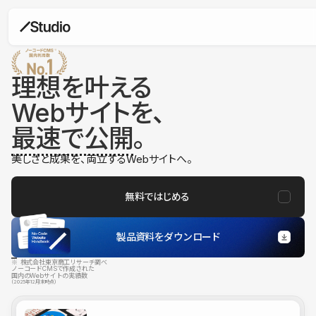
理想を叶える
Webサイトを、
最速で公開
。
美しさと成果を、両立するWebサイトへ。
無料ではじめる
製品資料をダウンロード
※ 株式会社東京商工リサーチ調べ
ノーコードCMSで作成された
国内のWebサイトの実績数
（2025年12月末時点）