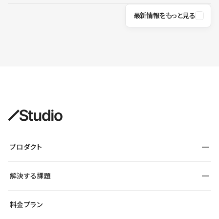
最新情報をもっと見る
プロダクト
構築
解決する課題
デザインエディタ
CMS
サイト種別から探す
料金プラン
コーポレートサイト
フォーム