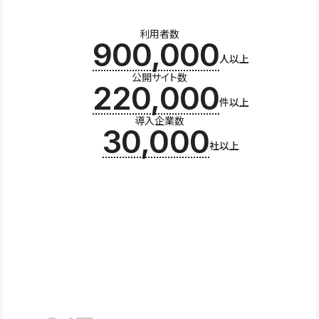
利用者数
900,000
人以上
公開サイト数
220,000
件以上
導入企業数
30,000
社以上