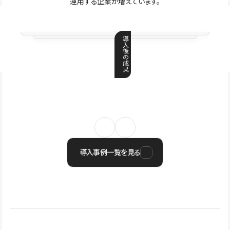
運用する企業が増えています。
導
入
後
の
成
果
導入事例一覧を見る