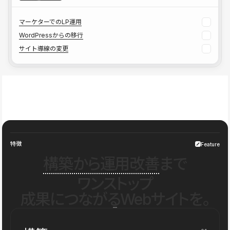
マーケターでのLP運用
WordPressからの移行
サイト導線の変更
特徴
Feature
構築から運用改善
まで
ワンストップ
成果につながるWebサイトを。