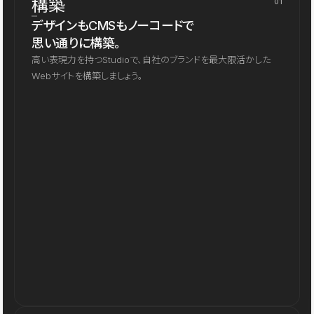
構築
01
デザインもCMSもノーコードで
思い通りに構築。
高い表現力を持つStudioで、自社のブランドを最大限活かした
Webサイトを構築しましょう。