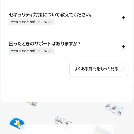
はい。CMSやコンポーネントを活用して更新範囲を設計しておく
セキュリティ対策について教えてください。
ことで、デザインを崩しにくい状態で運用できます。 さらにコン
セキュリティ・サポートについて
テンツ編集モードを使うと、編集できる範囲をテキスト・画像・ア
イコンなどに絞れるため、担当者ごとの見た目のばらつきを抑え
Studioでは、公開サイトやサービスを安全に利用できるよう、通信
困ったときのサポートはありますか？
ながらレイアウトに影響を与えずに更新作業を進めやすくなりま
の暗号化、データ保護、アクセス管理、脆弱性対策など、複数の観
セキュリティ・サポートについて
す。
点からセキュリティ対策を行っています。Studioで公開したサイト
はSSL/TLSによる通信暗号化に対応しており、悪質なスクリプトの
よくある質問をもっと見る
操作方法や機能については、ヘルプセンターでご確認いただけま
実行制限や、不正アクセス・攻撃への対策も実施しています。
す。編集、公開、CMS、フォーム、ドメイン設定など、目的に合
Studioのセキュリティ対策について
わせて記事を検索できます。有人サポート（チャット）は Mini プ
ラン以上のご契約プロジェクトでご利用いただけます。そのほか、
ユーザー同士で質問・相談できるコミュニティもご利用ください。
ヘルプセンターはこちら