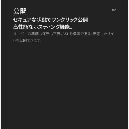
公開
02
セキュアな状態でワンクリック公開
高性能なホスティング機能。
サーバーの準備も保守も不要。SSLを標準で備え、安定したサイ
トを公開できます。