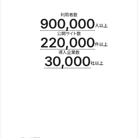
利用者数
900,000
人以上
公開サイト数
220,000
件以上
導入企業数
30,000
社以上