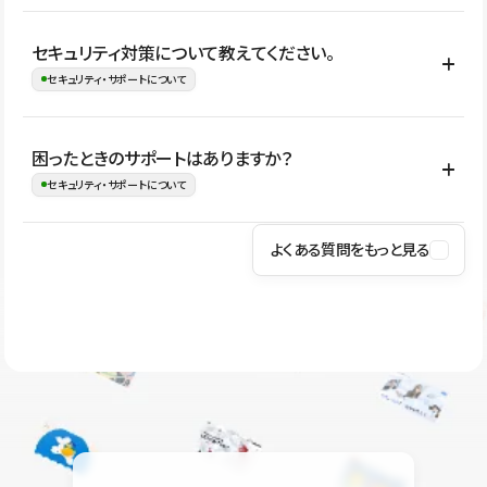
はい。CMSやコンポーネントを活用して更新範囲を設計しておく
セキュリティ対策について教えてください。
ことで、デザインを崩しにくい状態で運用できます。 さらにコン
セキュリティ・サポートについて
テンツ編集モードを使うと、編集できる範囲をテキスト・画像・ア
イコンなどに絞れるため、担当者ごとの見た目のばらつきを抑え
Studioでは、公開サイトやサービスを安全に利用できるよう、通信
困ったときのサポートはありますか？
ながらレイアウトに影響を与えずに更新作業を進めやすくなりま
の暗号化、データ保護、アクセス管理、脆弱性対策など、複数の観
セキュリティ・サポートについて
す。
点からセキュリティ対策を行っています。Studioで公開したサイト
はSSL/TLSによる通信暗号化に対応しており、悪質なスクリプトの
よくある質問をもっと見る
操作方法や機能については、ヘルプセンターでご確認いただけま
実行制限や、不正アクセス・攻撃への対策も実施しています。
す。編集、公開、CMS、フォーム、ドメイン設定など、目的に合
Studioのセキュリティ対策について
わせて記事を検索できます。有人サポート（チャット）は Mini プ
ラン以上のご契約プロジェクトでご利用いただけます。そのほか、
ユーザー同士で質問・相談できるコミュニティもご利用ください。
ヘルプセンターはこちら