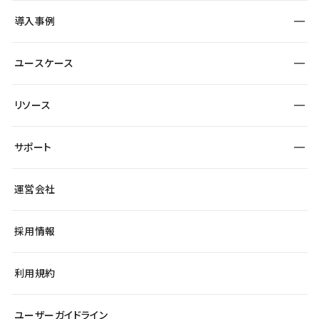
SEO
採用サイト
導入事例
運用
サービスサイト
サイト運用
事例インタビュー
業種から探す
ユースケース
セキュリティ
導入企業
宿泊・レジャー
大企業・エンタープライズ
ワークスペース
サイト制作事例
エンタメ
リソース
より自在に
制作会社
自治体
テンプレートを探す
Figma to Studio
広告代理店・コンサル
サポート
課題から探す
制作会社を探す
Lottie for Studio
スタートアップ
マーケターでのLP運用
総合窓口
サイト制作事例
アクセシビリティ
運営会社
飲食店
よくある質問
WordPressからの移行
ブログ
ヘルプセンター
小売・EC
サイト導線の変更
最新情報
採用情報
システムステータス
Studio Community
学習コンテンツ
利用規約
公式YouTube
全国ワークショップ
ユーザーガイドライン