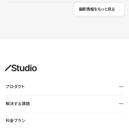
最新情報をもっと見る
プロダクト
構築
解決する課題
デザインエディタ
CMS
サイト種別から探す
料金プラン
コーポレートサイト
フォーム