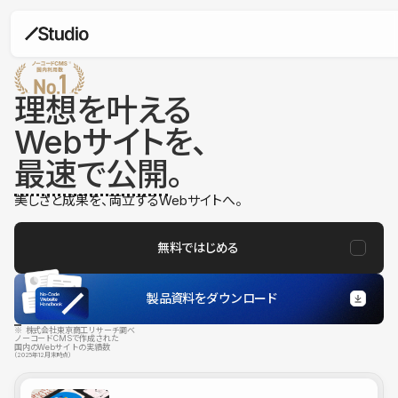
理想を叶える
Webサイトを、
最速で公開
。
美しさと成果を、両立するWebサイトへ。
無料ではじめる
製品資料をダウンロード
※ 株式会社東京商工リサーチ調べ
ノーコードCMSで作成された
国内のWebサイトの実績数
（2025年12月末時点）