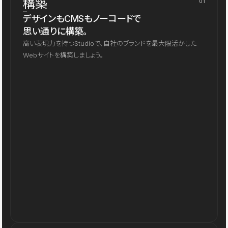
構築
01
デザインもCMSもノーコードで
思い通りに構築。
高い表現力を持つStudioで、自社のブランドを最大限活かした
Webサイトを構築しましょう。