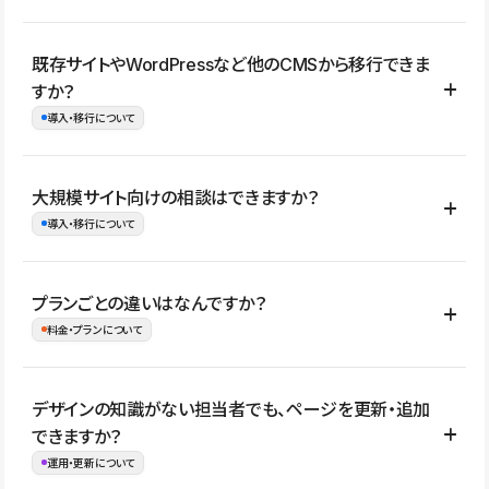
コーポレートサイト、サービスサイト、LP、採用サイト、ブロ
既存サイトやWordPressなど他のCMSから移行できま
グ・メディア、イベントサイト、店舗・商品紹介サイト、ポートフ
すか？
ォリオなど幅広く制作できます。
導入・移行について
制作事例はこちら
はい。既存サイトの構成やコンテンツ、URLを整理したうえで、
大規模サイト向けの相談はできますか？
Studio上に再構築する形で移行できます。 WordPressの場合は、
導入・移行について
XMLファイルを使って投稿記事や固定ページ、カテゴリー、タグな
どの一部データをStudio CMSへインポートできます。ただし、サ
はい。アクセス規模が大きいサイトや、複数部門での運用、権限管
プランごとの違いはなんですか？
イト全体のデザインや設定がそのまま移行されるわけではないた
理、セキュリティ確認、既存システムとの連携など、個別の要件が
料金・プランについて
め、移行後にページ構成やデザイン、CMS設計、URL・リダイレク
ある場合はご相談いただけます。サイトの規模や運用体制に応じ
ト設定などの確認が必要です。
て、適したプランや進め方をご案内します。要件が固まりきってい
公開ページ数、バージョン履歴の期間、CMS利用数の上限、権限
デザインの知識がない担当者でも、ページを更新・追加
ない段階でも、お問い合わせください。
管理の有無などがプランごとに異なります。詳しくは料金プランペ
できますか？
お問合せはこちら
ージをご覧ください。
運用・更新について
料金プランはこちら