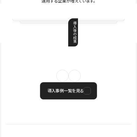
運用する企業が増えています。
導
入
後
の
成
果
導入事例一覧を見る