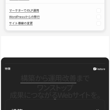
マーケターでのLP運用
WordPressからの移行
サイト導線の変更
特徴
Feature
構築から運用改善
まで
ワンストップ
成果につながるWebサイトを。