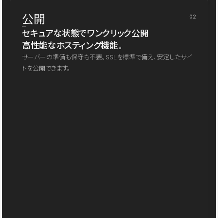
公開
02
セキュアな状態でワンクリック公開
高性能なホスティング機能。
サーバーの準備も保守も不要。SSLを標準で備え、安定したサイ
トを公開できます。