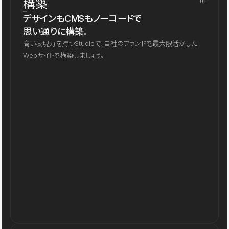
構築
01
デザインもCMSもノーコードで
思い通りに構築。
高い表現力を持つStudioで、自社のブランドを最大限活かした
Webサイトを構築しましょう。