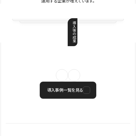
運用する企業が増えています。
導
入
後
の
成
果
導入事例一覧を見る