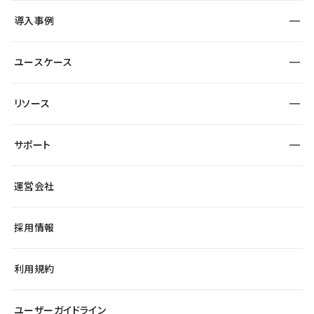
SEO
採用サイト
導入事例
運用
サービスサイト
サイト運用
事例インタビュー
業種から探す
ユースケース
セキュリティ
導入企業
宿泊・レジャー
大企業・エンタープライズ
ワークスペース
サイト制作事例
エンタメ
リソース
より自在に
制作会社
自治体
テンプレートを探す
Figma to Studio
広告代理店・コンサル
サポート
課題から探す
制作会社を探す
Lottie for Studio
スタートアップ
マーケターでのLP運用
総合窓口
サイト制作事例
アクセシビリティ
運営会社
飲食店
よくある質問
WordPressからの移行
ブログ
ヘルプセンター
小売・EC
サイト導線の変更
最新情報
採用情報
システムステータス
Studio Community
学習コンテンツ
利用規約
公式YouTube
全国ワークショップ
ユーザーガイドライン