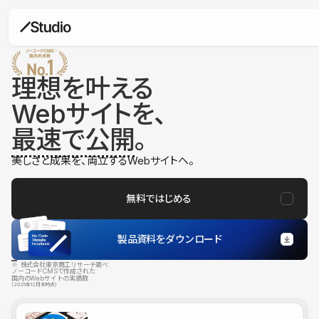
理想を叶える
Webサイトを、
最速で公開
。
美しさと成果を、両立するWebサイトへ。
無料ではじめる
製品資料をダウンロード
※ 株式会社東京商工リサーチ調べ
ノーコードCMSで作成された
国内のWebサイトの実績数
（2025年12月末時点）