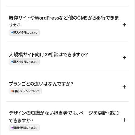
コーポレートサイト、サービスサイト、LP、採用サイト、ブロ
既存サイトやWordPressなど他のCMSから移行できま
グ・メディア、イベントサイト、店舗・商品紹介サイト、ポートフ
すか？
ォリオなど幅広く制作できます。
導入・移行について
制作事例はこちら
はい。既存サイトの構成やコンテンツ、URLを整理したうえで、
大規模サイト向けの相談はできますか？
Studio上に再構築する形で移行できます。 WordPressの場合は、
導入・移行について
XMLファイルを使って投稿記事や固定ページ、カテゴリー、タグな
どの一部データをStudio CMSへインポートできます。ただし、サ
はい。アクセス規模が大きいサイトや、複数部門での運用、権限管
プランごとの違いはなんですか？
イト全体のデザインや設定がそのまま移行されるわけではないた
理、セキュリティ確認、既存システムとの連携など、個別の要件が
料金・プランについて
め、移行後にページ構成やデザイン、CMS設計、URL・リダイレク
ある場合はご相談いただけます。サイトの規模や運用体制に応じ
ト設定などの確認が必要です。
て、適したプランや進め方をご案内します。要件が固まりきってい
公開ページ数、バージョン履歴の期間、CMS利用数の上限、権限
デザインの知識がない担当者でも、ページを更新・追加
ない段階でも、お問い合わせください。
管理の有無などがプランごとに異なります。詳しくは料金プランペ
できますか？
お問合せはこちら
ージをご覧ください。
運用・更新について
料金プランはこちら