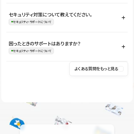
はい。CMSやコンポーネントを活用して更新範囲を設計しておく
セキュリティ対策について教えてください。
ことで、デザインを崩しにくい状態で運用できます。 さらにコン
セキュリティ・サポートについて
テンツ編集モードを使うと、編集できる範囲をテキスト・画像・ア
イコンなどに絞れるため、担当者ごとの見た目のばらつきを抑え
Studioでは、公開サイトやサービスを安全に利用できるよう、通信
困ったときのサポートはありますか？
ながらレイアウトに影響を与えずに更新作業を進めやすくなりま
の暗号化、データ保護、アクセス管理、脆弱性対策など、複数の観
セキュリティ・サポートについて
す。
点からセキュリティ対策を行っています。Studioで公開したサイト
はSSL/TLSによる通信暗号化に対応しており、悪質なスクリプトの
よくある質問をもっと見る
操作方法や機能については、ヘルプセンターでご確認いただけま
実行制限や、不正アクセス・攻撃への対策も実施しています。
す。編集、公開、CMS、フォーム、ドメイン設定など、目的に合
Studioのセキュリティ対策について
わせて記事を検索できます。有人サポート（チャット）は Mini プ
ラン以上のご契約プロジェクトでご利用いただけます。そのほか、
ユーザー同士で質問・相談できるコミュニティもご利用ください。
ヘルプセンターはこちら