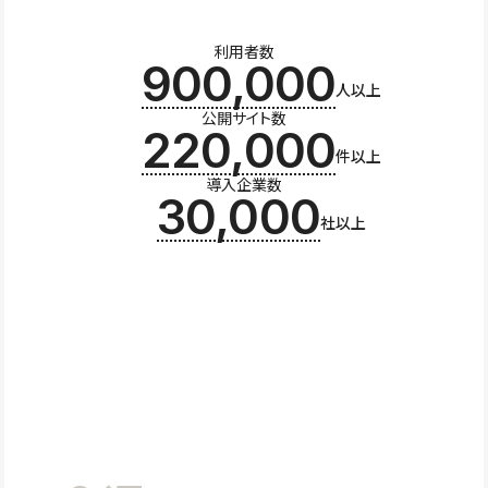
利用者数
900,000
人以上
公開サイト数
220,000
件以上
導入企業数
30,000
社以上