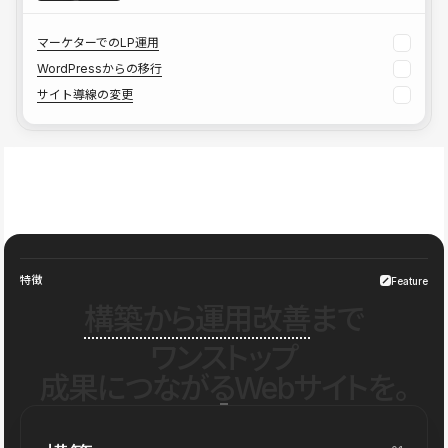
マーケターでのLP運用
WordPressからの移行
サイト導線の変更
特徴
Feature
構築から運用改善
まで
ワンストップ
成果につながるWebサイトを。