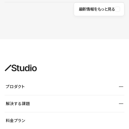
最新情報をもっと見る
プロダクト
構築
解決する課題
デザインエディタ
CMS
サイト種別から探す
料金プラン
コーポレートサイト
フォーム