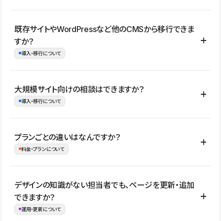
コーポレートサイト、サービスサイト、LP、採用サイト、ブロ
既存サイトやWordPressなど他のCMSから移行できま
グ・メディア、イベントサイト、店舗・商品紹介サイト、ポートフ
すか？
ォリオなど幅広く制作できます。
導入・移行について
制作事例はこちら
はい。既存サイトの構成やコンテンツ、URLを整理したうえで、
大規模サイト向けの相談はできますか？
Studio上に再構築する形で移行できます。 WordPressの場合は、
導入・移行について
XMLファイルを使って投稿記事や固定ページ、カテゴリー、タグな
どの一部データをStudio CMSへインポートできます。ただし、サ
はい。アクセス規模が大きいサイトや、複数部門での運用、権限管
プランごとの違いはなんですか？
イト全体のデザインや設定がそのまま移行されるわけではないた
理、セキュリティ確認、既存システムとの連携など、個別の要件が
料金・プランについて
め、移行後にページ構成やデザイン、CMS設計、URL・リダイレク
ある場合はご相談いただけます。サイトの規模や運用体制に応じ
ト設定などの確認が必要です。
て、適したプランや進め方をご案内します。要件が固まりきってい
公開ページ数、バージョン履歴の期間、CMS利用数の上限、権限
デザインの知識がない担当者でも、ページを更新・追加
ない段階でも、お問い合わせください。
管理の有無などがプランごとに異なります。詳しくは料金プランペ
できますか？
お問合せはこちら
ージをご覧ください。
運用・更新について
料金プランはこちら