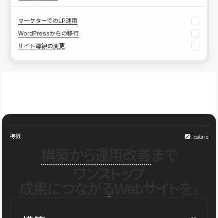
マーケターでのLP運用
WordPressからの移行
サイト導線の変更
特徴
Feature
構築から運用改善
まで
ワンストップ
成果につながるWebサイトを。