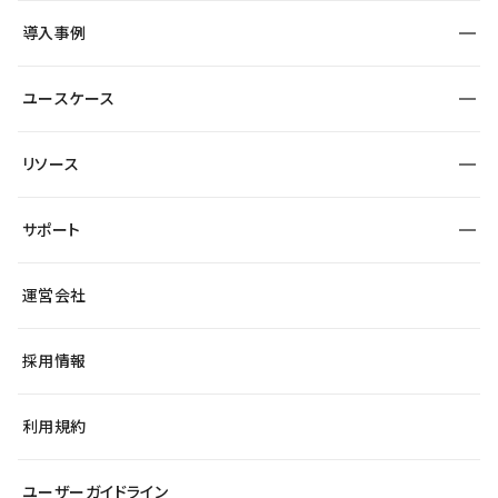
SEO
採用サイト
導入事例
運用
サービスサイト
サイト運用
事例インタビュー
業種から探す
ユースケース
セキュリティ
導入企業
宿泊・レジャー
大企業・エンタープライズ
ワークスペース
サイト制作事例
エンタメ
リソース
より自在に
制作会社
自治体
テンプレートを探す
Figma to Studio
広告代理店・コンサル
サポート
課題から探す
制作会社を探す
Lottie for Studio
スタートアップ
マーケターでのLP運用
総合窓口
サイト制作事例
アクセシビリティ
運営会社
飲食店
よくある質問
WordPressからの移行
ブログ
ヘルプセンター
小売・EC
サイト導線の変更
最新情報
採用情報
システムステータス
Studio Community
学習コンテンツ
利用規約
公式YouTube
全国ワークショップ
ユーザーガイドライン