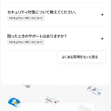
はい。CMSやコンポーネントを活用して更新範囲を設計しておく
セキュリティ対策について教えてください。
ことで、デザインを崩しにくい状態で運用できます。 さらにコン
セキュリティ・サポートについて
テンツ編集モードを使うと、編集できる範囲をテキスト・画像・ア
イコンなどに絞れるため、担当者ごとの見た目のばらつきを抑え
Studioでは、公開サイトやサービスを安全に利用できるよう、通信
困ったときのサポートはありますか？
ながらレイアウトに影響を与えずに更新作業を進めやすくなりま
の暗号化、データ保護、アクセス管理、脆弱性対策など、複数の観
セキュリティ・サポートについて
す。
点からセキュリティ対策を行っています。Studioで公開したサイト
はSSL/TLSによる通信暗号化に対応しており、悪質なスクリプトの
よくある質問をもっと見る
操作方法や機能については、ヘルプセンターでご確認いただけま
実行制限や、不正アクセス・攻撃への対策も実施しています。
す。編集、公開、CMS、フォーム、ドメイン設定など、目的に合
Studioのセキュリティ対策について
わせて記事を検索できます。有人サポート（チャット）は Mini プ
ラン以上のご契約プロジェクトでご利用いただけます。そのほか、
ユーザー同士で質問・相談できるコミュニティもご利用ください。
ヘルプセンターはこちら