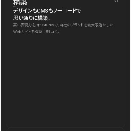
構築
01
デザインもCMSもノーコードで
思い通りに構築。
高い表現力を持つStudioで、自社のブランドを最大限活かした
Webサイトを構築しましょう。