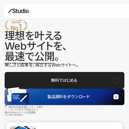
理想を叶える
Webサイトを、
最速で公開
。
美しさと成果を、両立するWebサイトへ。
無料ではじめる
製品資料をダウンロード
※ 株式会社東京商工リサーチ調べ
ノーコードCMSで作成された
国内のWebサイトの実績数
（2025年12月末時点）