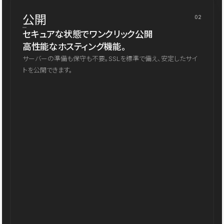
公開
02
セキュアな状態でワンクリック公開
高性能なホスティング機能。
サーバーの準備も保守も不要。SSLを標準で備え、安定したサイ
トを公開できます。