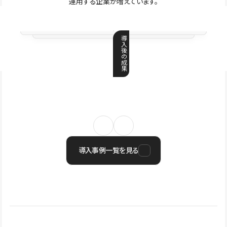
運用する企業が増えています。
導
入
後
の
成
果
導入事例一覧を見る