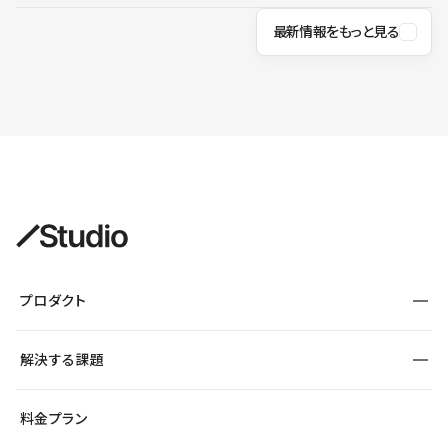
最新情報をもっと見る
プロダクト
構築
解決する課題
デザインエディタ
CMS
サイト種別から探す
料金プラン
コーポレートサイト
フォーム