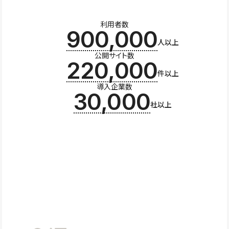
利用者数
900,000
人以上
公開サイト数
220,000
件以上
導入企業数
30,000
社以上