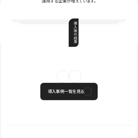
運用する企業が増えています。
導
入
後
の
成
果
導入事例一覧を見る