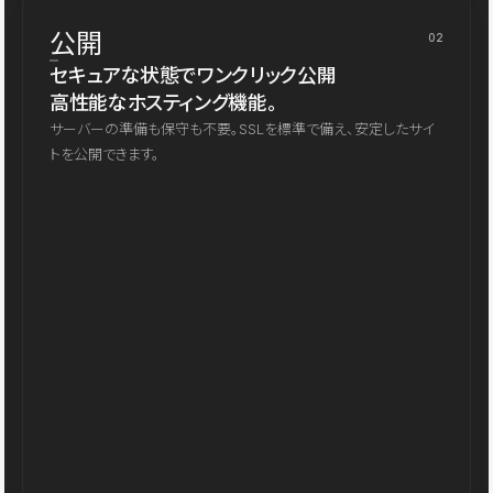
公開
02
セキュアな状態でワンクリック公開
高性能なホスティング機能。
サーバーの準備も保守も不要。SSLを標準で備え、安定したサイ
トを公開できます。