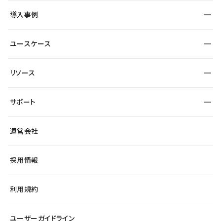
SEO
採用サイト
導入事例
運用
サービスサイト
サイト運用
事例インタビュー
業種から探す
ユースケース
セキュリティ
導入企業
宿泊・レジャー
大企業・エンタープライズ
ワークスペース
サイト制作事例
エンタメ
リソース
より自在に
制作会社
自治体
テンプレートを探す
Figma to Studio
広告代理店・コンサル
サポート
課題から探す
制作会社を探す
Lottie for Studio
スタートアップ
マーケターでのLP運用
総合窓口
サイト制作事例
アクセシビリティ
運営会社
飲食店
よくある質問
WordPressからの移行
ブログ
ヘルプセンター
小売・EC
サイト導線の変更
最新情報
採用情報
システムステータス
Studio Community
学習コンテンツ
利用規約
公式YouTube
全国ワークショップ
ユーザーガイドライン