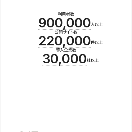
利用者数
900,000
人以上
公開サイト数
220,000
件以上
導入企業数
30,000
社以上