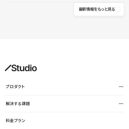
最新情報をもっと見る
プロダクト
構築
解決する課題
デザインエディタ
CMS
サイト種別から探す
料金プラン
コーポレートサイト
フォーム