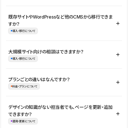
コーポレートサイト、サービスサイト、LP、採用サイト、ブロ
既存サイトやWordPressなど他のCMSから移行できま
グ・メディア、イベントサイト、店舗・商品紹介サイト、ポートフ
すか？
ォリオなど幅広く制作できます。
導入・移行について
制作事例はこちら
はい。既存サイトの構成やコンテンツ、URLを整理したうえで、
大規模サイト向けの相談はできますか？
Studio上に再構築する形で移行できます。 WordPressの場合は、
導入・移行について
XMLファイルを使って投稿記事や固定ページ、カテゴリー、タグな
どの一部データをStudio CMSへインポートできます。ただし、サ
はい。アクセス規模が大きいサイトや、複数部門での運用、権限管
プランごとの違いはなんですか？
イト全体のデザインや設定がそのまま移行されるわけではないた
理、セキュリティ確認、既存システムとの連携など、個別の要件が
料金・プランについて
め、移行後にページ構成やデザイン、CMS設計、URL・リダイレク
ある場合はご相談いただけます。サイトの規模や運用体制に応じ
ト設定などの確認が必要です。
て、適したプランや進め方をご案内します。要件が固まりきってい
公開ページ数、バージョン履歴の期間、CMS利用数の上限、権限
デザインの知識がない担当者でも、ページを更新・追加
ない段階でも、お問い合わせください。
管理の有無などがプランごとに異なります。詳しくは料金プランペ
できますか？
お問合せはこちら
ージをご覧ください。
運用・更新について
料金プランはこちら