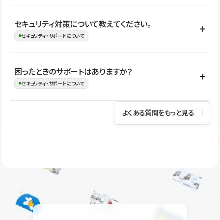
はい。CMSやコンポーネントを活用して更新範囲を設計しておく
セキュリティ対策について教えてください。
ことで、デザインを崩しにくい状態で運用できます。 さらにコン
セキュリティ・サポートについて
テンツ編集モードを使うと、編集できる範囲をテキスト・画像・ア
イコンなどに絞れるため、担当者ごとの見た目のばらつきを抑え
Studioでは、公開サイトやサービスを安全に利用できるよう、通信
困ったときのサポートはありますか？
ながらレイアウトに影響を与えずに更新作業を進めやすくなりま
の暗号化、データ保護、アクセス管理、脆弱性対策など、複数の観
セキュリティ・サポートについて
す。
点からセキュリティ対策を行っています。Studioで公開したサイト
はSSL/TLSによる通信暗号化に対応しており、悪質なスクリプトの
よくある質問をもっと見る
操作方法や機能については、ヘルプセンターでご確認いただけま
実行制限や、不正アクセス・攻撃への対策も実施しています。
す。編集、公開、CMS、フォーム、ドメイン設定など、目的に合
Studioのセキュリティ対策について
わせて記事を検索できます。有人サポート（チャット）は Mini プ
ラン以上のご契約プロジェクトでご利用いただけます。そのほか、
ユーザー同士で質問・相談できるコミュニティもご利用ください。
ヘルプセンターはこちら