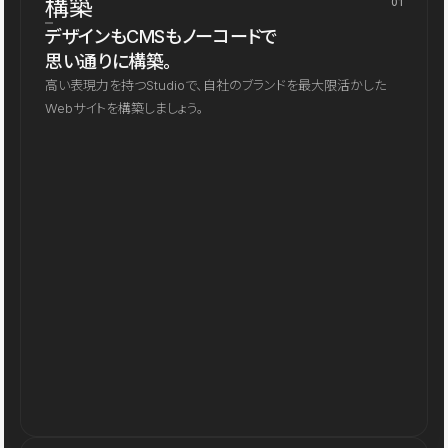
構築
01
デザインもCMSもノーコードで
思い通りに構築。
高い表現力を持つStudioで、自社のブランドを最大限活かした
Webサイトを構築しましょう。