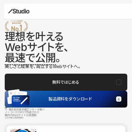
理想を叶える
Webサイトを、
最速で公開
。
美しさと成果を、両立するWebサイトへ。
無料ではじめる
製品資料をダウンロード
※ 株式会社東京商工リサーチ調べ
ノーコードCMSで作成された
国内のWebサイトの実績数
（2025年12月末時点）