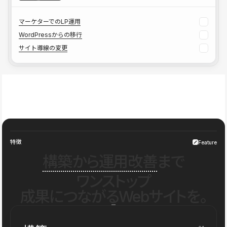
マーケターでのLP運用
WordPressからの移行
サイト導線の変更
特徴
Feature
構築から運用改善
まで
ワンストップ
成果につながるWebサイトを。