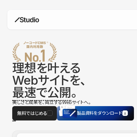
構築
デザインエディタ
コードを書かずにデザイン自体を自
在に
理想を叶える
CMS
Webサイトを、
柔軟なコンテンツ管理システム
最速で公開
。
フォーム
フォーム設置もノーコードで完結
美しさと成果を、両立するWebサイトへ。
SEO
検索エンジン向けの設定項目も充実
無料ではじめる
製品資料をダウンロード