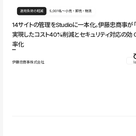
運用負荷の軽減
5,001名〜
小売・卸売・物流
14サイトの管理をStudioに一本化。伊藤忠商事が
実現したコスト40%削減とセキュリティ対応の効
率化
伊藤忠商事株式会社
l