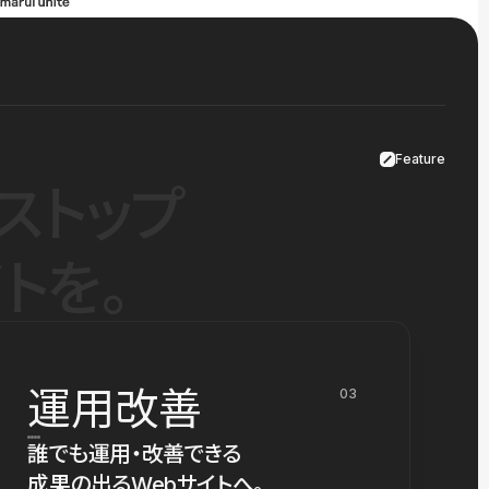
Feature
ストップ
トを。
運用改善
03
誰でも運用・改善できる
成果の出るWebサイトへ。