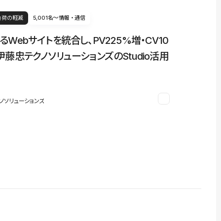
負荷の軽減
5,001名〜
情報・通信
るWebサイトを統合し、PV225%増・CV10
伊藤忠テクノソリューションズのStudio活用
ノソリューションズ