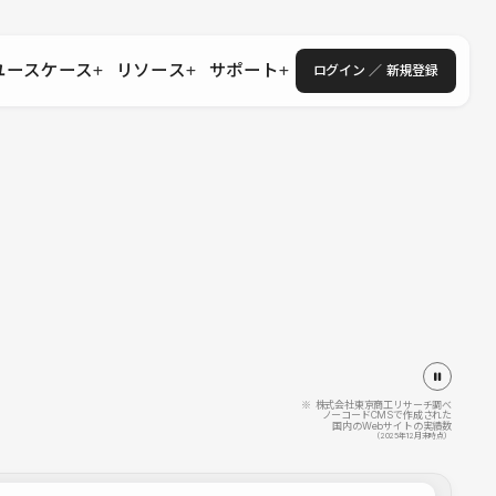
ユースケース
リソース
サポート
ログイン ／ 新規登録
・エンタープライズ
ス
相談窓口
学習コンテンツ
目的に沿ったサポートコンテンツを探す
 Store
Studio Academy
社
よくある質問
ートから始める
公式YouTubeの動画で学ぶ
採用
導入にあたってよくある質問を探す
理店・コンサル
o Showcase
全国ワークショップ
ヘルプセンター
を見る
基本操作を学ぶイベントを探す
トアップ
操作や機能に関するマニュアルを探す
 Community
セミナー
システムステータス
同士で繋がり知見を深める
技術向上に役立つイベントを探す
不具合・障害情報を確認する
 Experts
C
作会社を探す
※ 株式会社東京商工リサーチ調べ
ノーコードCMSで作成された
国内のWebサイトの実績数
 Blog
（2025年12月末時点）
見る
s New