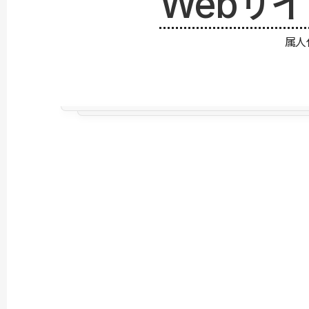
Webサ
属人