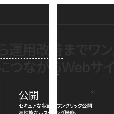
ら運用改善
までワン
につながるWebサイ
公開
02
セキュアな状態でワンクリック公開
高性能なホスティング機能。