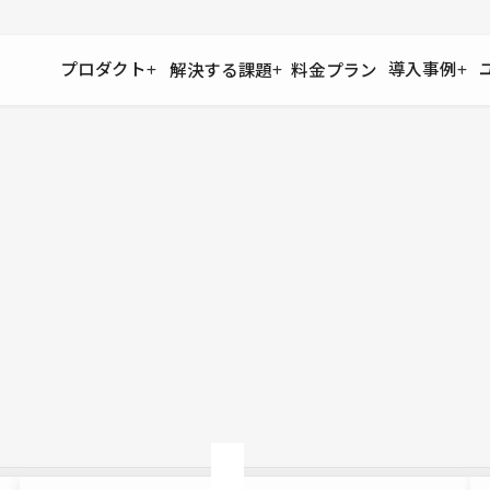
プロダクト
導入事例
解決する課題
料金プラン
運用
より自在に
事例インタビュー
大企業
リソー
お客様からの声をご紹介
サイト運用
Figma to Studio
Studio
制作会
導入企業
安心のバックアップや権限管理
デザインを一瞬でWebサイトに
テンプレ
様々な規模・業種の企業が
広告代
セキュリティ
Lottie for Studio
Studi
Studio Showcase
サイトの安全を守る仕組み
より豊かなアニメーション表現
制作事例
スター
Studioサイトギャラリー
ワークスペース
アクセシビリティ
Studio
複数プロジェクトを一括管理
Webサイトをすべての人に
飲食店
ユーザー
Studio
小売・E
Web制
Studio
ブログを
What'