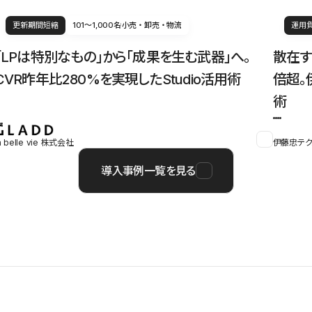
更新期間短縮
101〜1,000名
小売・卸売・物流
運用
「LPは特別なもの」から「成果を生む武器」へ。
散在す
CVR昨年比280%を実現したStudio活用術
倍超。
術
a belle vie 株式会社
伊藤忠テク
導入事例一覧を見る