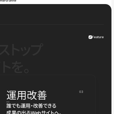
Feature
ストップ
トを。
運用改善
03
誰でも運用・改善できる
成果の出るWebサイトへ。