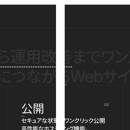
ら運用改善
までワン
につながるWebサイ
公開
02
セキュアな状態でワンクリック公開
高性能なホスティング機能。