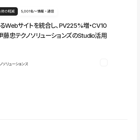
負荷の軽減
5,001名〜
情報・通信
るWebサイトを統合し、PV225%増・CV10
伊藤忠テクノソリューションズのStudio活用
ノソリューションズ