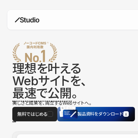
構築
デザインエディタ
コードを書かずにデザイン自体を自
在に
理想を叶える
CMS
Webサイトを、
柔軟なコンテンツ管理システム
最速で公開
。
フォーム
フォーム設置もノーコードで完結
美しさと成果を、両立するWebサイトへ。
SEO
検索エンジン向けの設定項目も充実
無料ではじめる
製品資料をダウンロード