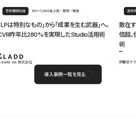
更新期間短縮
101〜1,000名
小売・卸売・物流
運用
「LPは特別なもの」から「成果を生む武器」へ。
散在す
CVR昨年比280%を実現したStudio活用術
倍超。
術
a belle vie 株式会社
伊藤忠テク
導入事例一覧を見る