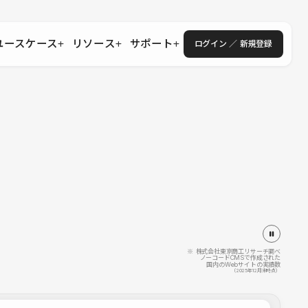
ユースケース
リソース
サポート
ログイン ／ 新規登録
・エンタープライズ
ス
相談窓口
学習コンテンツ
目的に沿ったサポートコンテンツを探す
 Store
Studio Academy
社
よくある質問
ートから始める
公式YouTubeの動画で学ぶ
採用
導入にあたってよくある質問を探す
理店・コンサル
o Showcase
全国ワークショップ
ヘルプセンター
を見る
基本操作を学ぶイベントを探す
トアップ
操作や機能に関するマニュアルを探す
 Community
セミナー
システムステータス
同士で繋がり知見を深める
技術向上に役立つイベントを探す
不具合・障害情報を確認する
 Experts
C
作会社を探す
※ 株式会社東京商工リサーチ調べ
ノーコードCMSで作成された
国内のWebサイトの実績数
 Blog
（2025年12月末時点）
見る
s New