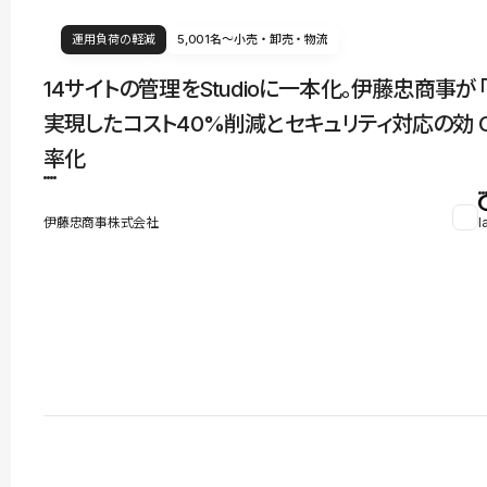
運用負荷の軽減
5,001名〜
小売・卸売・物流
14サイトの管理をStudioに一本化。伊藤忠商事が
実現したコスト40%削減とセキュリティ対応の効
率化
伊藤忠商事株式会社
l