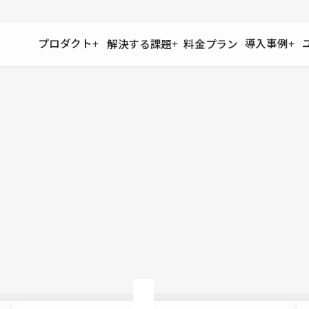
プロダクト
導入事例
解決する課題
料金プラン
運用
より自在に
事例インタビュー
大企業
リソー
お客様からの声をご紹介
サイト運用
Figma to Studio
Studio
制作会
導入企業
安心のバックアップや権限管理
デザインを一瞬でWebサイトに
テンプレ
様々な規模・業種の企業が
広告代
セキュリティ
Lottie for Studio
Studi
Studio Showcase
サイトの安全を守る仕組み
より豊かなアニメーション表現
制作事例
スター
Studioサイトギャラリー
ワークスペース
アクセシビリティ
Studio
複数プロジェクトを一括管理
Webサイトをすべての人に
飲食店
ユーザー
Studio
小売・E
Web制
Studio
ブログを
What'