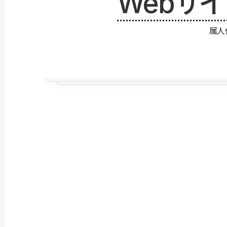
Webサ
属人