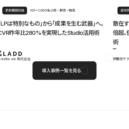
更新期間短縮
101〜1,000名
小売・卸売・物流
運用
「LPは特別なもの」から「成果を生む武器」へ。
散在す
CVR昨年比280%を実現したStudio活用術
倍超。
術
a belle vie 株式会社
伊藤忠テク
導入事例一覧を見る