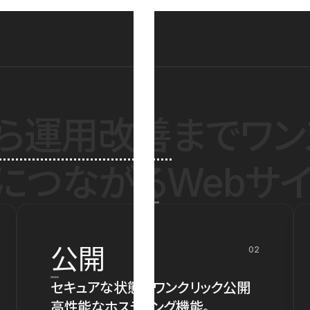
ら運用改善
までワン
につながるWebサイ
公開
02
セキュアな状態でワンクリック公開
高性能なホスティング機能。