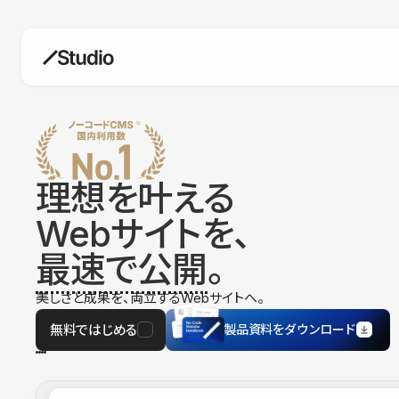
構築
デザインエディタ
コードを書かずにデザイン自体を自
在に
理想を叶える
CMS
Webサイトを、
柔軟なコンテンツ管理システム
最速で公開
。
フォーム
フォーム設置もノーコードで完結
美しさと成果を、両立するWebサイトへ。
SEO
検索エンジン向けの設定項目も充実
無料ではじめる
製品資料をダウンロード