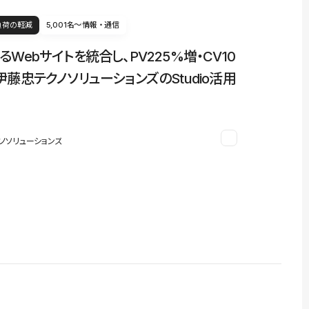
負荷の軽減
5,001名〜
情報・通信
るWebサイトを統合し、PV225%増・CV10
伊藤忠テクノソリューションズのStudio活用
ノソリューションズ