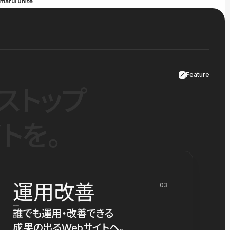
Feature
ストップ
トを。
運用改善
03
誰でも運用・改善できる
成果の出るWebサイトへ。