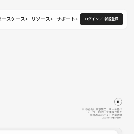
ユースケース
リソース
サポート
ログイン ／ 新規登録
・エンタープライズ
ス
相談窓口
学習コンテンツ
目的に沿ったサポートコンテンツを探す
 Store
Studio Academy
社
よくある質問
ートから始める
公式YouTubeの動画で学ぶ
採用
導入にあたってよくある質問を探す
理店・コンサル
o Showcase
全国ワークショップ
ヘルプセンター
を見る
基本操作を学ぶイベントを探す
トアップ
操作や機能に関するマニュアルを探す
 Community
セミナー
システムステータス
同士で繋がり知見を深める
技術向上に役立つイベントを探す
不具合・障害情報を確認する
 Experts
C
作会社を探す
※ 株式会社東京商工リサーチ調べ
ノーコードCMSで作成された
国内のWebサイトの実績数
 Blog
（2025年12月末時点）
見る
s New