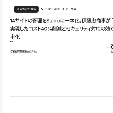
運用負荷の軽減
5,001名〜
小売・卸売・物流
14サイトの管理をStudioに一本化。伊藤忠商事が
実現したコスト40%削減とセキュリティ対応の効
率化
伊藤忠商事株式会社
l