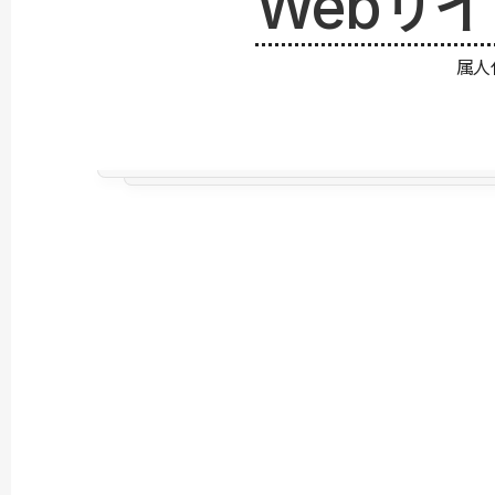
Webサ
属人