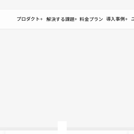
プロダクト
導入事例
解決する課題
料金プラン
運用
より自在に
事例インタビュー
大企業
リソー
お客様からの声をご紹介
サイト運用
Figma to Studio
Studio
制作会
導入企業
安心のバックアップや権限管理
デザインを一瞬でWebサイトに
テンプレ
様々な規模・業種の企業が
広告代
セキュリティ
Lottie for Studio
Studi
Studio Showcase
サイトの安全を守る仕組み
より豊かなアニメーション表現
制作事例
スター
Studioサイトギャラリー
ワークスペース
アクセシビリティ
Studio
複数プロジェクトを一括管理
Webサイトをすべての人に
飲食店
ユーザー
Studio
小売・E
Web制
Studio
ブログを
What'