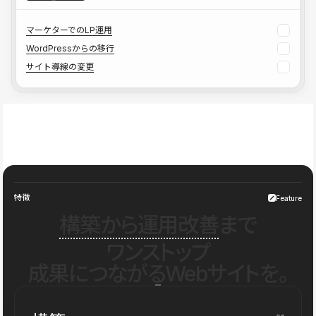
マーケターでのLP運用
WordPressからの移行
サイト導線の変更
特徴
Feature
構築から運用改善
まで
ワンストップ
成果につながるWebサイトを。