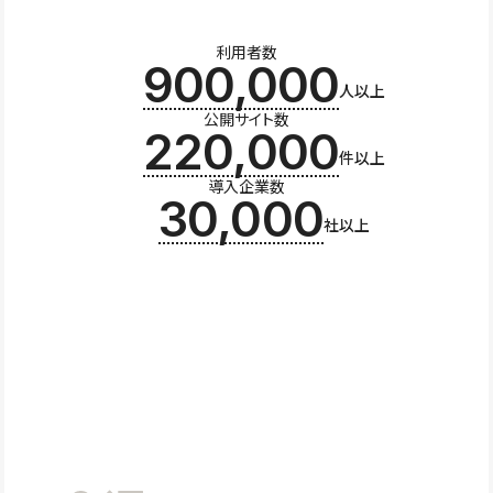
利用者数
900,000
人以上
公開サイト数
220,000
件以上
導入企業数
30,000
社以上