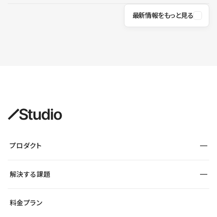
最新情報をもっと見る
プロダクト
構築
解決する課題
デザインエディタ
CMS
サイト種別から探す
料金プラン
コーポレートサイト
フォーム