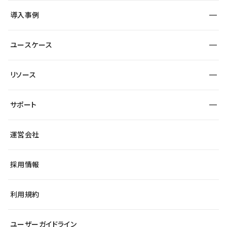
SEO
採用サイト
導入事例
運用
サービスサイト
サイト運用
事例インタビュー
業種から探す
ユースケース
セキュリティ
導入企業
宿泊・レジャー
大企業・エンタープライズ
ワークスペース
サイト制作事例
エンタメ
リソース
より自在に
制作会社
自治体
テンプレートを探す
Figma to Studio
広告代理店・コンサル
サポート
課題から探す
制作会社を探す
Lottie for Studio
スタートアップ
マーケターでのLP運用
総合窓口
サイト制作事例
アクセシビリティ
運営会社
飲食店
よくある質問
WordPressからの移行
ブログ
ヘルプセンター
小売・EC
サイト導線の変更
最新情報
採用情報
システムステータス
Studio Community
学習コンテンツ
利用規約
公式YouTube
全国ワークショップ
ユーザーガイドライン