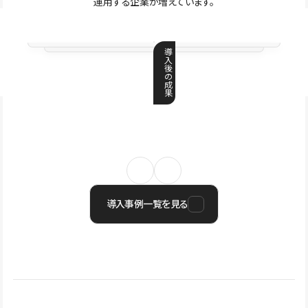
運用する企業が増えています。
導
入
後
の
成
果
導入事例一覧を見る