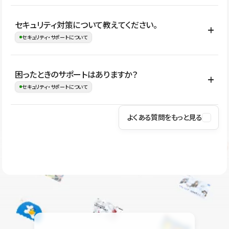
はい。CMSやコンポーネントを活用して更新範囲を設計しておく
セキュリティ対策について教えてください。
ことで、デザインを崩しにくい状態で運用できます。 さらにコン
セキュリティ・サポートについて
テンツ編集モードを使うと、編集できる範囲をテキスト・画像・ア
イコンなどに絞れるため、担当者ごとの見た目のばらつきを抑え
Studioでは、公開サイトやサービスを安全に利用できるよう、通信
困ったときのサポートはありますか？
ながらレイアウトに影響を与えずに更新作業を進めやすくなりま
の暗号化、データ保護、アクセス管理、脆弱性対策など、複数の観
セキュリティ・サポートについて
す。
点からセキュリティ対策を行っています。Studioで公開したサイト
はSSL/TLSによる通信暗号化に対応しており、悪質なスクリプトの
よくある質問をもっと見る
操作方法や機能については、ヘルプセンターでご確認いただけま
実行制限や、不正アクセス・攻撃への対策も実施しています。
す。編集、公開、CMS、フォーム、ドメイン設定など、目的に合
Studioのセキュリティ対策について
わせて記事を検索できます。有人サポート（チャット）は Mini プ
ラン以上のご契約プロジェクトでご利用いただけます。そのほか、
ユーザー同士で質問・相談できるコミュニティもご利用ください。
ヘルプセンターはこちら