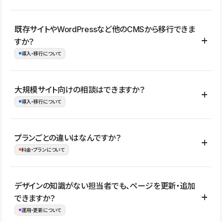
コーポレートサイト、サービスサイト、LP、採用サイト、ブロ
既存サイトやWordPressなど他のCMSから移行できま
グ・メディア、イベントサイト、店舗・商品紹介サイト、ポートフ
すか？
ォリオなど幅広く制作できます。
導入・移行について
制作事例はこちら
はい。既存サイトの構成やコンテンツ、URLを整理したうえで、
大規模サイト向けの相談はできますか？
Studio上に再構築する形で移行できます。 WordPressの場合は、
導入・移行について
XMLファイルを使って投稿記事や固定ページ、カテゴリー、タグな
どの一部データをStudio CMSへインポートできます。ただし、サ
はい。アクセス規模が大きいサイトや、複数部門での運用、権限管
プランごとの違いはなんですか？
イト全体のデザインや設定がそのまま移行されるわけではないた
理、セキュリティ確認、既存システムとの連携など、個別の要件が
料金・プランについて
め、移行後にページ構成やデザイン、CMS設計、URL・リダイレク
ある場合はご相談いただけます。サイトの規模や運用体制に応じ
ト設定などの確認が必要です。
て、適したプランや進め方をご案内します。要件が固まりきってい
公開ページ数、バージョン履歴の期間、CMS利用数の上限、権限
デザインの知識がない担当者でも、ページを更新・追加
ない段階でも、お問い合わせください。
管理の有無などがプランごとに異なります。詳しくは料金プランペ
できますか？
お問合せはこちら
ージをご覧ください。
運用・更新について
料金プランはこちら