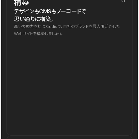
構築
01
デザインもCMSもノーコードで
思い通りに構築。
高い表現力を持つStudioで、自社のブランドを最大限活かした
Webサイトを構築しましょう。