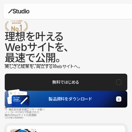
理想を叶える
Webサイトを、
最速で公開
。
美しさと成果を、両立するWebサイトへ。
無料ではじめる
製品資料をダウンロード
※ 株式会社東京商工リサーチ調べ
ノーコードCMSで作成された
国内のWebサイトの実績数
（2025年12月末時点）