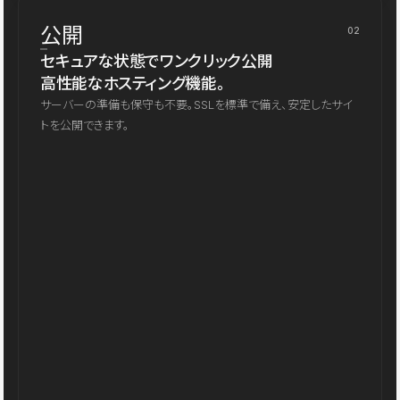
公開
02
セキュアな状態でワンクリック公開
高性能なホスティング機能。
サーバーの準備も保守も不要。SSLを標準で備え、安定したサイ
トを公開できます。