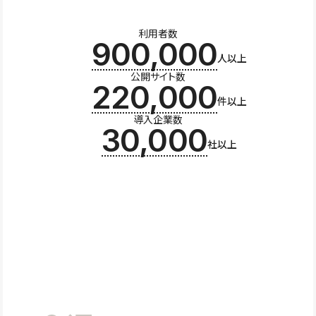
利用者数
900,000
人以上
公開サイト数
220,000
件以上
導入企業数
30,000
社以上