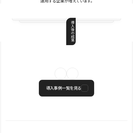
運用する企業が増えています。
導
入
後
の
成
果
導入事例一覧を見る