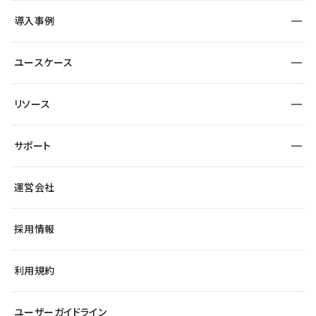
SEO
採用サイト
導入事例
運用
サービスサイト
サイト運用
事例インタビュー
業種から探す
ユースケース
セキュリティ
導入企業
宿泊・レジャー
大企業・エンタープライズ
ワークスペース
サイト制作事例
エンタメ
リソース
より自在に
制作会社
自治体
テンプレートを探す
Figma to Studio
広告代理店・コンサル
サポート
課題から探す
制作会社を探す
Lottie for Studio
スタートアップ
マーケターでのLP運用
総合窓口
サイト制作事例
アクセシビリティ
運営会社
飲食店
よくある質問
WordPressからの移行
ブログ
ヘルプセンター
小売・EC
サイト導線の変更
最新情報
採用情報
システムステータス
Studio Community
学習コンテンツ
利用規約
公式YouTube
全国ワークショップ
ユーザーガイドライン