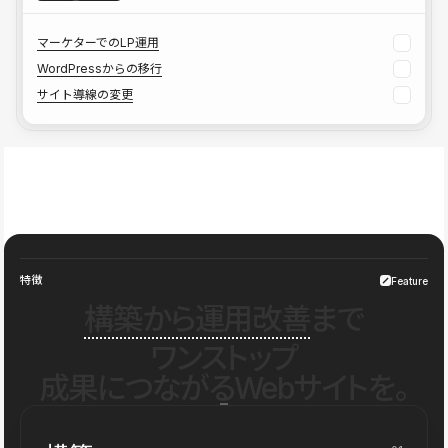
マーケターでのLP運用
WordPressからの移行
サイト導線の変更
特徴
Feature
構築から運用改善
まで
ワンストップ
成果につながるWebサイトを。