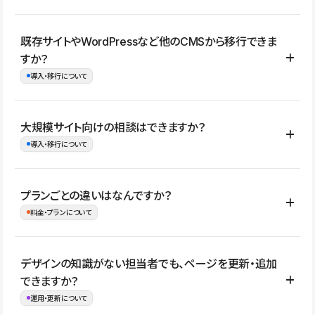
コーポレートサイト、サービスサイト、LP、採用サイト、ブロ
既存サイトやWordPressなど他のCMSから移行できま
グ・メディア、イベントサイト、店舗・商品紹介サイト、ポートフ
すか？
ォリオなど幅広く制作できます。
導入・移行について
制作事例はこちら
はい。既存サイトの構成やコンテンツ、URLを整理したうえで、
大規模サイト向けの相談はできますか？
Studio上に再構築する形で移行できます。 WordPressの場合は、
導入・移行について
XMLファイルを使って投稿記事や固定ページ、カテゴリー、タグな
どの一部データをStudio CMSへインポートできます。ただし、サ
はい。アクセス規模が大きいサイトや、複数部門での運用、権限管
プランごとの違いはなんですか？
イト全体のデザインや設定がそのまま移行されるわけではないた
理、セキュリティ確認、既存システムとの連携など、個別の要件が
料金・プランについて
め、移行後にページ構成やデザイン、CMS設計、URL・リダイレク
ある場合はご相談いただけます。サイトの規模や運用体制に応じ
ト設定などの確認が必要です。
て、適したプランや進め方をご案内します。要件が固まりきってい
公開ページ数、バージョン履歴の期間、CMS利用数の上限、権限
デザインの知識がない担当者でも、ページを更新・追加
ない段階でも、お問い合わせください。
管理の有無などがプランごとに異なります。詳しくは料金プランペ
できますか？
お問合せはこちら
ージをご覧ください。
運用・更新について
料金プランはこちら