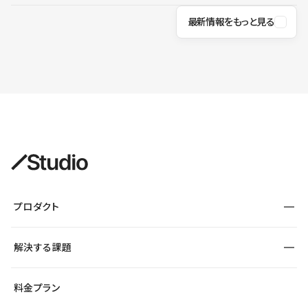
最新情報をもっと見る
プロダクト
構築
解決する課題
デザインエディタ
CMS
サイト種別から探す
料金プラン
コーポレートサイト
フォーム