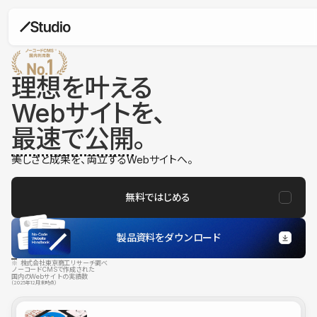
理想を叶える
Webサイトを、
最速で公開
。
美しさと成果を、両立するWebサイトへ。
無料ではじめる
製品資料をダウンロード
※ 株式会社東京商工リサーチ調べ
ノーコードCMSで作成された
国内のWebサイトの実績数
（2025年12月末時点）