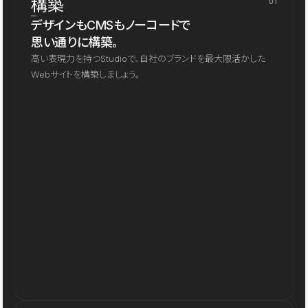
構築
01
デザインもCMSもノーコードで
思い通りに構築。
高い表現力を持つStudioで、自社のブランドを最大限活かした
Webサイトを構築しましょう。