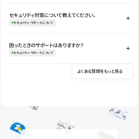
はい。CMSやコンポーネントを活用して更新範囲を設計しておく
セキュリティ対策について教えてください。
ことで、デザインを崩しにくい状態で運用できます。 さらにコン
セキュリティ・サポートについて
テンツ編集モードを使うと、編集できる範囲をテキスト・画像・ア
イコンなどに絞れるため、担当者ごとの見た目のばらつきを抑え
Studioでは、公開サイトやサービスを安全に利用できるよう、通信
困ったときのサポートはありますか？
ながらレイアウトに影響を与えずに更新作業を進めやすくなりま
の暗号化、データ保護、アクセス管理、脆弱性対策など、複数の観
セキュリティ・サポートについて
す。
点からセキュリティ対策を行っています。Studioで公開したサイト
はSSL/TLSによる通信暗号化に対応しており、悪質なスクリプトの
よくある質問をもっと見る
操作方法や機能については、ヘルプセンターでご確認いただけま
実行制限や、不正アクセス・攻撃への対策も実施しています。
す。編集、公開、CMS、フォーム、ドメイン設定など、目的に合
Studioのセキュリティ対策について
わせて記事を検索できます。有人サポート（チャット）は Mini プ
ラン以上のご契約プロジェクトでご利用いただけます。そのほか、
ユーザー同士で質問・相談できるコミュニティもご利用ください。
ヘルプセンターはこちら