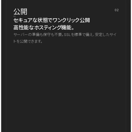
公開
02
セキュアな状態でワンクリック公開
高性能なホスティング機能。
サーバーの準備も保守も不要。SSLを標準で備え、安定したサイ
トを公開できます。