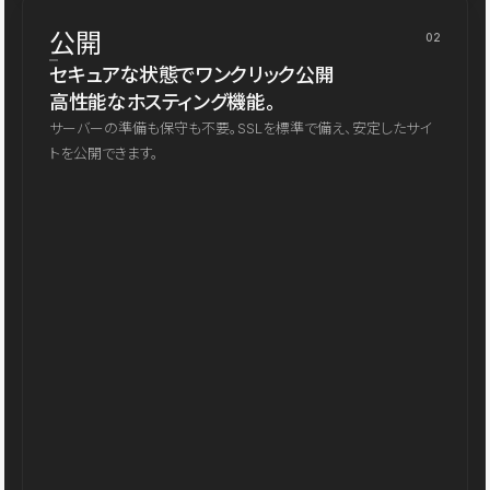
公開
02
セキュアな状態でワンクリック公開
高性能なホスティング機能。
サーバーの準備も保守も不要。SSLを標準で備え、安定したサイ
トを公開できます。