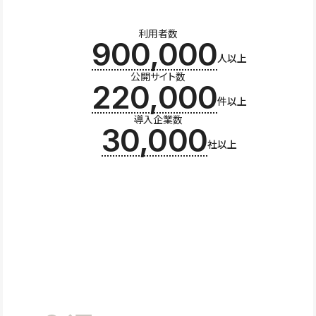
利用者数
900,000
人以上
公開サイト数
220,000
件以上
導入企業数
30,000
社以上