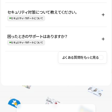
はい。CMSやコンポーネントを活用して更新範囲を設計しておく
セキュリティ対策について教えてください。
ことで、デザインを崩しにくい状態で運用できます。 さらにコン
セキュリティ・サポートについて
テンツ編集モードを使うと、編集できる範囲をテキスト・画像・ア
イコンなどに絞れるため、担当者ごとの見た目のばらつきを抑え
Studioでは、公開サイトやサービスを安全に利用できるよう、通信
困ったときのサポートはありますか？
ながらレイアウトに影響を与えずに更新作業を進めやすくなりま
の暗号化、データ保護、アクセス管理、脆弱性対策など、複数の観
セキュリティ・サポートについて
す。
点からセキュリティ対策を行っています。Studioで公開したサイト
はSSL/TLSによる通信暗号化に対応しており、悪質なスクリプトの
よくある質問をもっと見る
操作方法や機能については、ヘルプセンターでご確認いただけま
実行制限や、不正アクセス・攻撃への対策も実施しています。
す。編集、公開、CMS、フォーム、ドメイン設定など、目的に合
Studioのセキュリティ対策について
わせて記事を検索できます。有人サポート（チャット）は Mini プ
ラン以上のご契約プロジェクトでご利用いただけます。そのほか、
ユーザー同士で質問・相談できるコミュニティもご利用ください。
ヘルプセンターはこちら