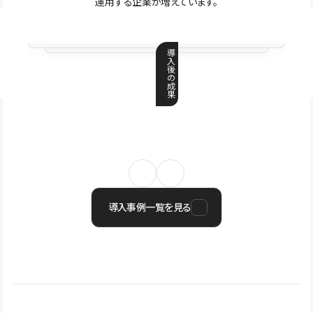
運用する企業が増えています。
導
入
後
の
成
果
導入事例一覧を見る