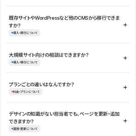
コーポレートサイト、サービスサイト、LP、採用サイト、ブロ
既存サイトやWordPressなど他のCMSから移行できま
グ・メディア、イベントサイト、店舗・商品紹介サイト、ポートフ
すか？
ォリオなど幅広く制作できます。
導入・移行について
制作事例はこちら
はい。既存サイトの構成やコンテンツ、URLを整理したうえで、
大規模サイト向けの相談はできますか？
Studio上に再構築する形で移行できます。 WordPressの場合は、
導入・移行について
XMLファイルを使って投稿記事や固定ページ、カテゴリー、タグな
どの一部データをStudio CMSへインポートできます。ただし、サ
はい。アクセス規模が大きいサイトや、複数部門での運用、権限管
プランごとの違いはなんですか？
イト全体のデザインや設定がそのまま移行されるわけではないた
理、セキュリティ確認、既存システムとの連携など、個別の要件が
料金・プランについて
め、移行後にページ構成やデザイン、CMS設計、URL・リダイレク
ある場合はご相談いただけます。サイトの規模や運用体制に応じ
ト設定などの確認が必要です。
て、適したプランや進め方をご案内します。要件が固まりきってい
公開ページ数、バージョン履歴の期間、CMS利用数の上限、権限
デザインの知識がない担当者でも、ページを更新・追加
ない段階でも、お問い合わせください。
管理の有無などがプランごとに異なります。詳しくは料金プランペ
できますか？
お問合せはこちら
ージをご覧ください。
運用・更新について
料金プランはこちら