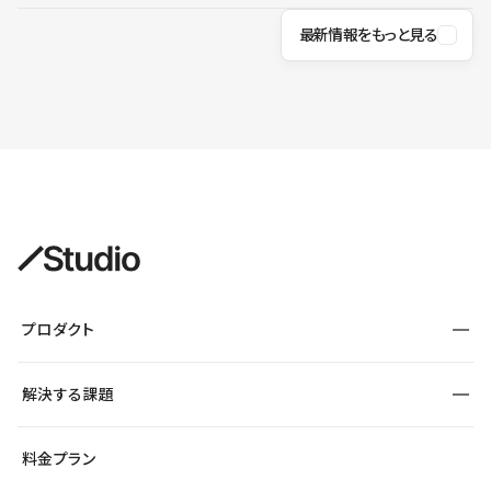
最新情報をもっと見る
プロダクト
構築
解決する課題
デザインエディタ
CMS
サイト種別から探す
料金プラン
コーポレートサイト
フォーム