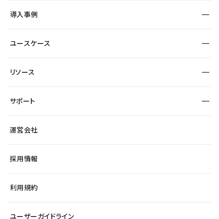
SEO
採用サイト
導入事例
運用
サービスサイト
サイト運用
事例インタビュー
業種から探す
ユースケース
セキュリティ
導入企業
宿泊・レジャー
大企業・エンタープライズ
ワークスペース
サイト制作事例
エンタメ
リソース
より自在に
制作会社
自治体
テンプレートを探す
Figma to Studio
広告代理店・コンサル
サポート
課題から探す
制作会社を探す
Lottie for Studio
スタートアップ
マーケターでのLP運用
総合窓口
サイト制作事例
アクセシビリティ
運営会社
飲食店
よくある質問
WordPressからの移行
ブログ
ヘルプセンター
小売・EC
サイト導線の変更
最新情報
採用情報
システムステータス
Studio Community
学習コンテンツ
利用規約
公式YouTube
全国ワークショップ
ユーザーガイドライン