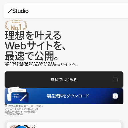
理想を叶える
Webサイトを、
最速で公開
。
美しさと成果を、両立するWebサイトへ。
無料ではじめる
製品資料をダウンロード
※ 株式会社東京商工リサーチ調べ
ノーコードCMSで作成された
国内のWebサイトの実績数
（2025年12月末時点）