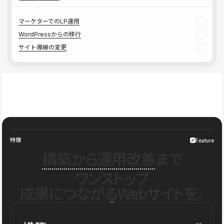
マーケターでのLP運用
WordPressからの移行
サイト導線の変更
特徴
Feature
構築から運用改善
まで
ワンストップ
成果につながるWebサイトを。