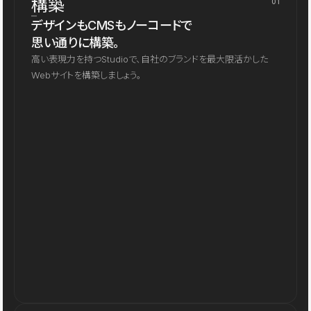
構築
01
デザインもCMSもノーコードで
思い通りに構築。
高い表現力を持つStudioで、自社のブランドを最大限活かした
Webサイトを構築しましょう。