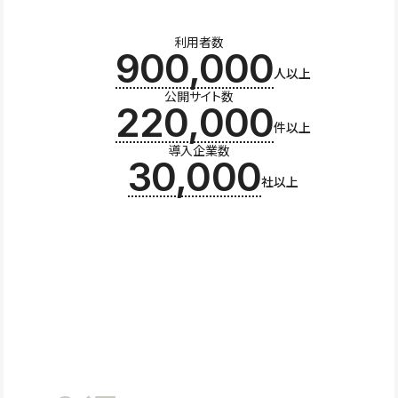
利用者数
900,000
人以上
公開サイト数
220,000
件以上
導入企業数
30,000
社以上