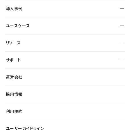
SEO
採用サイト
導入事例
運用
サービスサイト
サイト運用
事例インタビュー
業種から探す
ユースケース
セキュリティ
導入企業
宿泊・レジャー
大企業・エンタープライズ
ワークスペース
サイト制作事例
エンタメ
リソース
より自在に
制作会社
自治体
テンプレートを探す
Figma to Studio
広告代理店・コンサル
サポート
課題から探す
制作会社を探す
Lottie for Studio
スタートアップ
マーケターでのLP運用
総合窓口
サイト制作事例
アクセシビリティ
運営会社
飲食店
よくある質問
WordPressからの移行
ブログ
ヘルプセンター
小売・EC
サイト導線の変更
最新情報
採用情報
システムステータス
Studio Community
学習コンテンツ
利用規約
公式YouTube
全国ワークショップ
ユーザーガイドライン