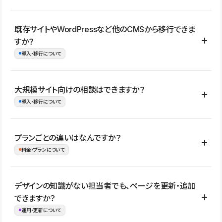
コーポレートサイト、サービスサイト、LP、採用サイト、ブロ
既存サイトやWordPressなど他のCMSから移行できま
グ・メディア、イベントサイト、店舗・商品紹介サイト、ポートフ
すか？
ォリオなど幅広く制作できます。
導入・移行について
制作事例はこちら
はい。既存サイトの構成やコンテンツ、URLを整理したうえで、
大規模サイト向けの相談はできますか？
Studio上に再構築する形で移行できます。 WordPressの場合は、
導入・移行について
XMLファイルを使って投稿記事や固定ページ、カテゴリー、タグな
どの一部データをStudio CMSへインポートできます。ただし、サ
はい。アクセス規模が大きいサイトや、複数部門での運用、権限管
プランごとの違いはなんですか？
イト全体のデザインや設定がそのまま移行されるわけではないた
理、セキュリティ確認、既存システムとの連携など、個別の要件が
料金・プランについて
め、移行後にページ構成やデザイン、CMS設計、URL・リダイレク
ある場合はご相談いただけます。サイトの規模や運用体制に応じ
ト設定などの確認が必要です。
て、適したプランや進め方をご案内します。要件が固まりきってい
公開ページ数、バージョン履歴の期間、CMS利用数の上限、権限
デザインの知識がない担当者でも、ページを更新・追加
ない段階でも、お問い合わせください。
管理の有無などがプランごとに異なります。詳しくは料金プランペ
できますか？
お問合せはこちら
ージをご覧ください。
運用・更新について
料金プランはこちら