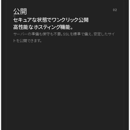
公開
02
セキュアな状態でワンクリック公開
高性能なホスティング機能。
サーバーの準備も保守も不要。SSLを標準で備え、安定したサイ
トを公開できます。