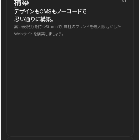
構築
01
デザインもCMSもノーコードで
思い通りに構築。
高い表現力を持つStudioで、自社のブランドを最大限活かした
Webサイトを構築しましょう。