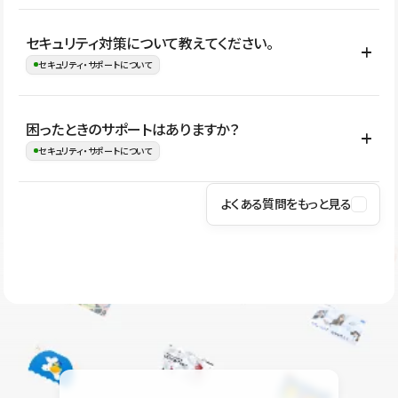
はい。CMSやコンポーネントを活用して更新範囲を設計しておく
セキュリティ対策について教えてください。
ことで、デザインを崩しにくい状態で運用できます。 さらにコン
セキュリティ・サポートについて
テンツ編集モードを使うと、編集できる範囲をテキスト・画像・ア
イコンなどに絞れるため、担当者ごとの見た目のばらつきを抑え
Studioでは、公開サイトやサービスを安全に利用できるよう、通信
困ったときのサポートはありますか？
ながらレイアウトに影響を与えずに更新作業を進めやすくなりま
の暗号化、データ保護、アクセス管理、脆弱性対策など、複数の観
セキュリティ・サポートについて
す。
点からセキュリティ対策を行っています。Studioで公開したサイト
はSSL/TLSによる通信暗号化に対応しており、悪質なスクリプトの
よくある質問をもっと見る
操作方法や機能については、ヘルプセンターでご確認いただけま
実行制限や、不正アクセス・攻撃への対策も実施しています。
す。編集、公開、CMS、フォーム、ドメイン設定など、目的に合
Studioのセキュリティ対策について
わせて記事を検索できます。有人サポート（チャット）は Mini プ
ラン以上のご契約プロジェクトでご利用いただけます。そのほか、
ユーザー同士で質問・相談できるコミュニティもご利用ください。
ヘルプセンターはこちら