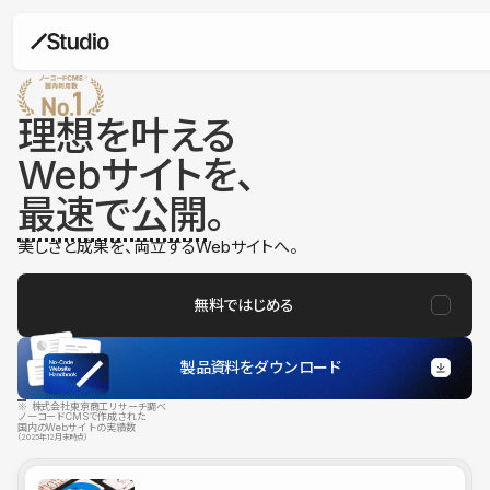
理想を叶える
Webサイトを、
最速で公開
。
美しさと成果を、両立するWebサイトへ。
無料ではじめる
製品資料をダウンロード
※ 株式会社東京商工リサーチ調べ
ノーコードCMSで作成された
国内のWebサイトの実績数
（2025年12月末時点）