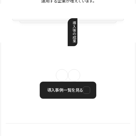
運用する企業が増えています。
導
入
後
の
成
果
導入事例一覧を見る