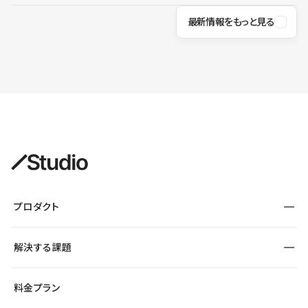
最新情報をもっと見る
プロダクト
構築
解決する課題
デザインエディタ
CMS
サイト種別から探す
料金プラン
コーポレートサイト
フォーム