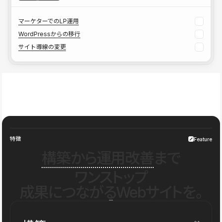
マーケターでのLP運用
WordPressからの移行
サイト導線の変更
特徴
Feature
構築から運用改善
まで
ワンストップ
成果につながるWebサイトを。