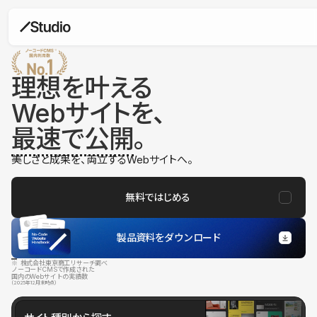
理想を叶える
Webサイトを、
最速で公開
。
美しさと成果を、両立するWebサイトへ。
無料ではじめる
製品資料をダウンロード
※ 株式会社東京商工リサーチ調べ
ノーコードCMSで作成された
国内のWebサイトの実績数
（2025年12月末時点）