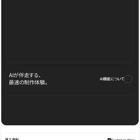
AIが伴走する、
AI機能について
最速の制作体験。
導入事例
Customer Story