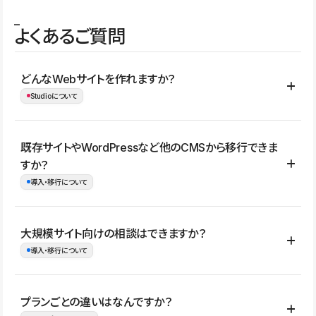
よくあるご質問
どんなWebサイトを作れますか？
Studioについて
コーポレートサイト、サービスサイト、LP、採用サイト、ブロ
既存サイトやWordPressなど他のCMSから移行できま
グ・メディア、イベントサイト、店舗・商品紹介サイト、ポートフ
すか？
ォリオなど幅広く制作できます。
導入・移行について
制作事例はこちら
はい。既存サイトの構成やコンテンツ、URLを整理したうえで、
大規模サイト向けの相談はできますか？
Studio上に再構築する形で移行できます。 WordPressの場合は、
導入・移行について
XMLファイルを使って投稿記事や固定ページ、カテゴリー、タグな
どの一部データをStudio CMSへインポートできます。ただし、サ
はい。アクセス規模が大きいサイトや、複数部門での運用、権限管
プランごとの違いはなんですか？
イト全体のデザインや設定がそのまま移行されるわけではないた