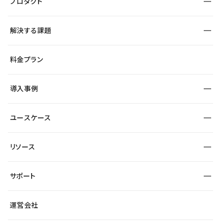
プロダクト
構築
解決する課題
デザインエディタ
CMS
サイト種別から探す
料金プラン
コーポレートサイト
フォーム
SEO
採用サイト
導入事例
運用
サービスサイト
サイト運用
事例インタビュー
業種から探す
ユースケース
セキュリティ
導入企業
宿泊・レジャー
大企業・エンタープライズ
ワークスペース
サイト制作事例
エンタメ
リソース
より自在に
制作会社
自治体
テンプレートを探す
Figma to Studio
広告代理店・コンサル
サポート
課題から探す
制作会社を探す
Lottie for Studio
スタートアップ
マーケターでのLP運用
総合窓口
サイト制作事例
アクセシビリティ
運営会社
飲食店
よくある質問
WordPressからの移行
ブログ