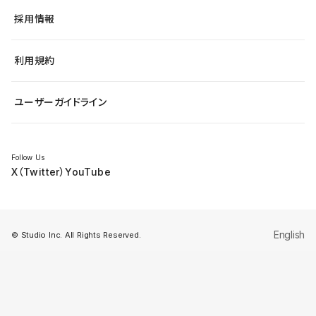
ヘルプセンター
小売・EC
サイト導線の変更
最新情報
採用情報
システムステータス
Studio Community
学習コンテンツ
利用規約
公式YouTube
全国ワークショップ
ユーザーガイドライン
セミナー
Follow Us
X（Twitter）
YouTube
English
© Studio Inc. All Rights Reserved.