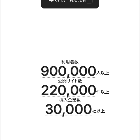
利用者数
900,000
人以上
公開サイト数
220,000
件以上
導入企業数
30,000
社以上