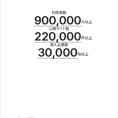
利用者数
900,000
人以上
公開サイト数
220,000
件以上
導入企業数
30,000
社以上