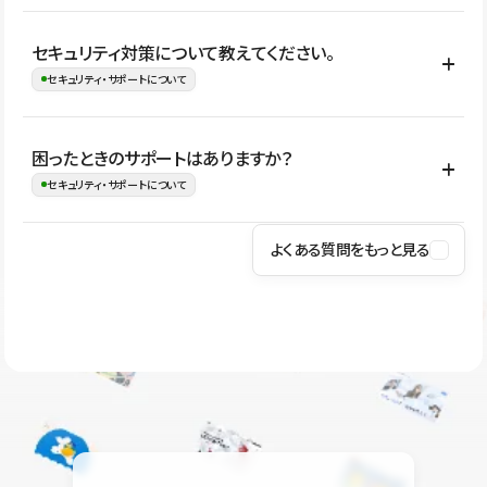
はい。CMSやコンポーネントを活用して更新範囲を設計しておく
セキュリティ対策について教えてください。
ことで、デザインを崩しにくい状態で運用できます。 さらにコン
セキュリティ・サポートについて
テンツ編集モードを使うと、編集できる範囲をテキスト・画像・ア
イコンなどに絞れるため、担当者ごとの見た目のばらつきを抑え
Studioでは、公開サイトやサービスを安全に利用できるよう、通信
困ったときのサポートはありますか？
ながらレイアウトに影響を与えずに更新作業を進めやすくなりま
の暗号化、データ保護、アクセス管理、脆弱性対策など、複数の観
セキュリティ・サポートについて
す。
点からセキュリティ対策を行っています。Studioで公開したサイト
はSSL/TLSによる通信暗号化に対応しており、悪質なスクリプトの
よくある質問をもっと見る
操作方法や機能については、ヘルプセンターでご確認いただけま
実行制限や、不正アクセス・攻撃への対策も実施しています。
す。編集、公開、CMS、フォーム、ドメイン設定など、目的に合
Studioのセキュリティ対策について
わせて記事を検索できます。有人サポート（チャット）は Mini プ
ラン以上のご契約プロジェクトでご利用いただけます。そのほか、
ユーザー同士で質問・相談できるコミュニティもご利用ください。
ヘルプセンターはこちら