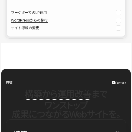
マーケターでのLP運用
WordPressからの移行
サイト導線の変更
特徴
Feature
構築から運用改善
まで
ワンストップ
成果につながるWebサイトを。