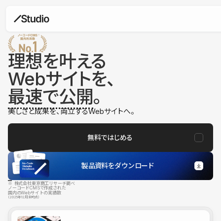
理想を叶える
Webサイトを、
最速で公開
。
美しさと成果を、両立するWebサイトへ。
無料ではじめる
製品資料をダウンロード
※ 株式会社東京商工リサーチ調べ
ノーコードCMSで作成された
国内のWebサイトの実績数
（2025年12月末時点）