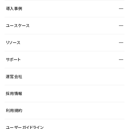
SEO
採用サイト
導入事例
運用
サービスサイト
サイト運用
事例インタビュー
業種から探す
ユースケース
セキュリティ
導入企業
宿泊・レジャー
大企業・エンタープライズ
ワークスペース
サイト制作事例
エンタメ
リソース
より自在に
制作会社
自治体
テンプレートを探す
Figma to Studio
広告代理店・コンサル
サポート
課題から探す
制作会社を探す
Lottie for Studio
スタートアップ
マーケターでのLP運用
総合窓口
サイト制作事例
アクセシビリティ
運営会社
飲食店
よくある質問
WordPressからの移行
ブログ
ヘルプセンター
小売・EC
サイト導線の変更
最新情報
採用情報
システムステータス
Studio Community
学習コンテンツ
利用規約
公式YouTube
全国ワークショップ
ユーザーガイドライン