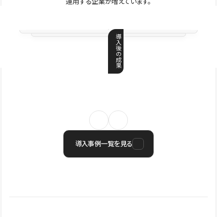
運用する企業が増えています。
導
入
後
の
成
果
導入事例一覧を見る