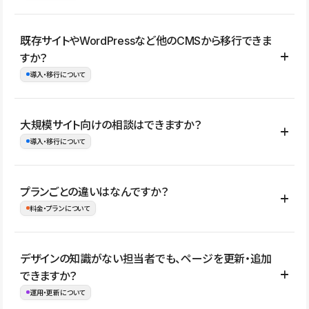
コーポレートサイト、サービスサイト、LP、採用サイト、ブロ
既存サイトやWordPressなど他のCMSから移行できま
グ・メディア、イベントサイト、店舗・商品紹介サイト、ポートフ
すか？
ォリオなど幅広く制作できます。
導入・移行について
制作事例はこちら
はい。既存サイトの構成やコンテンツ、URLを整理したうえで、
大規模サイト向けの相談はできますか？
Studio上に再構築する形で移行できます。 WordPressの場合は、
導入・移行について
XMLファイルを使って投稿記事や固定ページ、カテゴリー、タグな
どの一部データをStudio CMSへインポートできます。ただし、サ
はい。アクセス規模が大きいサイトや、複数部門での運用、権限管
プランごとの違いはなんですか？
イト全体のデザインや設定がそのまま移行されるわけではないた
理、セキュリティ確認、既存システムとの連携など、個別の要件が
料金・プランについて
め、移行後にページ構成やデザイン、CMS設計、URL・リダイレク
ある場合はご相談いただけます。サイトの規模や運用体制に応じ
ト設定などの確認が必要です。
て、適したプランや進め方をご案内します。要件が固まりきってい
公開ページ数、バージョン履歴の期間、CMS利用数の上限、権限
デザインの知識がない担当者でも、ページを更新・追加
ない段階でも、お問い合わせください。
管理の有無などがプランごとに異なります。詳しくは料金プランペ
できますか？
お問合せはこちら
ージをご覧ください。
運用・更新について
料金プランはこちら