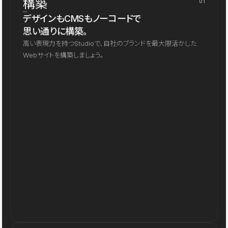
構築
01
デザインもCMSもノーコードで
思い通りに構築。
高い表現力を持つStudioで、自社のブランドを最大限活かした
Webサイトを構築しましょう。