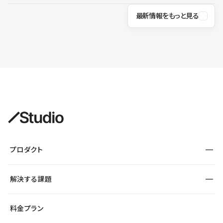
最新情報をもっと見る
プロダクト
構築
解決する課題
デザインエディタ
CMS
サイト種別から探す
料金プラン
コーポレートサイト
フォーム