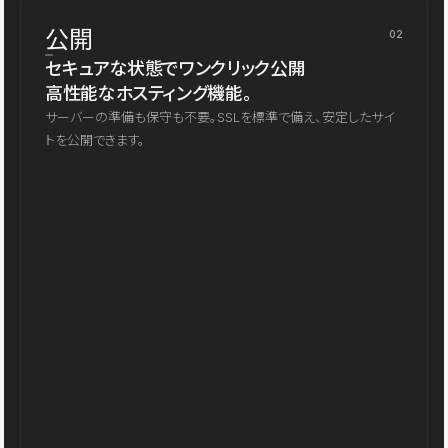
公開
02
セキュアな状態でワンクリック公開
高性能なホスティング機能。
サーバーの準備も保守も不要。SSLを標準で備え、安定したサイ
トを公開できます。