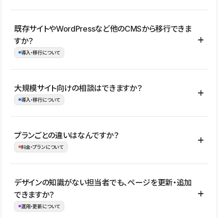
コーポレートサイト、サービスサイト、LP、採用サイト、ブロ
既存サイトやWordPressなど他のCMSから移行できま
グ・メディア、イベントサイト、店舗・商品紹介サイト、ポートフ
すか？
ォリオなど幅広く制作できます。
導入・移行について
制作事例はこちら
はい。既存サイトの構成やコンテンツ、URLを整理したうえで、
大規模サイト向けの相談はできますか？
Studio上に再構築する形で移行できます。 WordPressの場合は、
導入・移行について
XMLファイルを使って投稿記事や固定ページ、カテゴリー、タグな
どの一部データをStudio CMSへインポートできます。ただし、サ
はい。アクセス規模が大きいサイトや、複数部門での運用、権限管
プランごとの違いはなんですか？
イト全体のデザインや設定がそのまま移行されるわけではないた
理、セキュリティ確認、既存システムとの連携など、個別の要件が
料金・プランについて
め、移行後にページ構成やデザイン、CMS設計、URL・リダイレク
ある場合はご相談いただけます。サイトの規模や運用体制に応じ
ト設定などの確認が必要です。
て、適したプランや進め方をご案内します。要件が固まりきってい
公開ページ数、バージョン履歴の期間、CMS利用数の上限、権限
デザインの知識がない担当者でも、ページを更新・追加
ない段階でも、お問い合わせください。
管理の有無などがプランごとに異なります。詳しくは料金プランペ
できますか？
お問合せはこちら
ージをご覧ください。
運用・更新について
料金プランはこちら