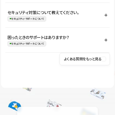
はい。CMSやコンポーネントを活用して更新範囲を設計しておく
セキュリティ対策について教えてください。
ことで、デザインを崩しにくい状態で運用できます。 さらにコン
セキュリティ・サポートについて
テンツ編集モードを使うと、編集できる範囲をテキスト・画像・ア
イコンなどに絞れるため、担当者ごとの見た目のばらつきを抑え
Studioでは、公開サイトやサービスを安全に利用できるよう、通信
困ったときのサポートはありますか？
ながらレイアウトに影響を与えずに更新作業を進めやすくなりま
の暗号化、データ保護、アクセス管理、脆弱性対策など、複数の観
セキュリティ・サポートについて
す。
点からセキュリティ対策を行っています。Studioで公開したサイト
はSSL/TLSによる通信暗号化に対応しており、悪質なスクリプトの
よくある質問をもっと見る
操作方法や機能については、ヘルプセンターでご確認いただけま
実行制限や、不正アクセス・攻撃への対策も実施しています。
す。編集、公開、CMS、フォーム、ドメイン設定など、目的に合
Studioのセキュリティ対策について
わせて記事を検索できます。有人サポート（チャット）は Mini プ
ラン以上のご契約プロジェクトでご利用いただけます。そのほか、
ユーザー同士で質問・相談できるコミュニティもご利用ください。
ヘルプセンターはこちら