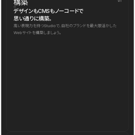
構築
01
デザインもCMSもノーコードで
思い通りに構築。
高い表現力を持つStudioで、自社のブランドを最大限活かした
Webサイトを構築しましょう。