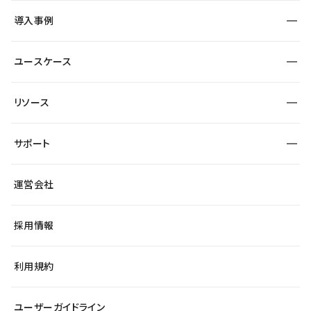
SEO
採用サイト
導入事例
運用
サービスサイト
サイト運用
事例インタビュー
業種から探す
ユースケース
セキュリティ
導入企業
宿泊・レジャー
大企業・エンタープライズ
ワークスペース
サイト制作事例
エンタメ
リソース
より自在に
制作会社
自治体
テンプレートを探す
Figma to Studio
広告代理店・コンサル
サポート
課題から探す
制作会社を探す
Lottie for Studio
スタートアップ
マーケターでのLP運用
総合窓口
サイト制作事例
アクセシビリティ
運営会社
飲食店
よくある質問
WordPressからの移行
ブログ
ヘルプセンター
小売・EC
サイト導線の変更
最新情報
採用情報
システムステータス
Studio Community
学習コンテンツ
利用規約
公式YouTube
全国ワークショップ
ユーザーガイドライン