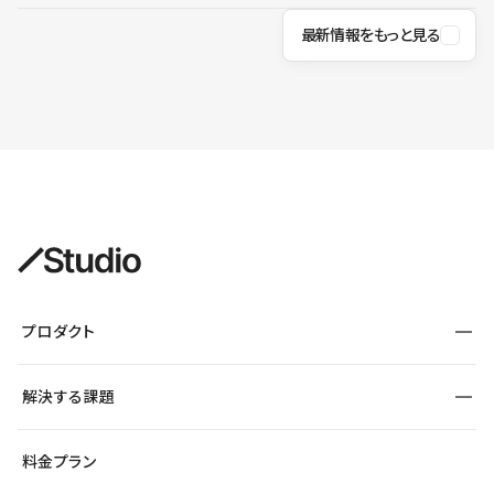
最新情報をもっと見る
プロダクト
構築
解決する課題
デザインエディタ
CMS
サイト種別から探す
料金プラン
コーポレートサイト
フォーム