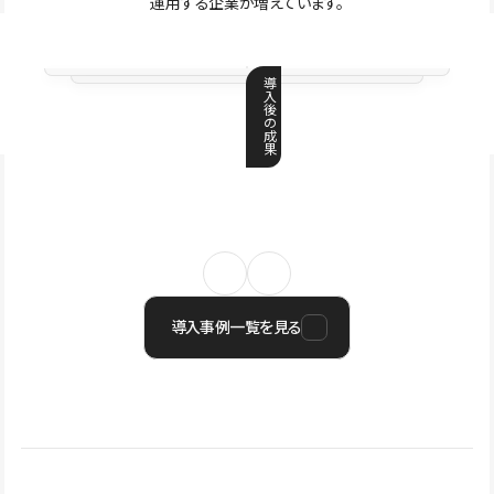
運用する企業が増えています。
導
入
後
の
成
果
導入事例一覧を見る