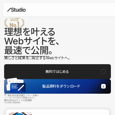
理想を叶える
Webサイトを、
最速で公開
。
美しさと成果を、両立するWebサイトへ。
無料ではじめる
製品資料をダウンロード
※ 株式会社東京商工リサーチ調べ
ノーコードCMSで作成された
国内のWebサイトの実績数
（2025年12月末時点）