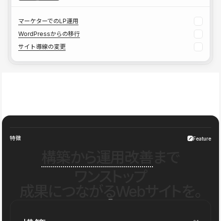
マーケターでのLP運用
WordPressからの移行
サイト導線の変更
特徴
Feature
構築から運用改善
まで
ワンストップ
成果につながるWebサイトを。