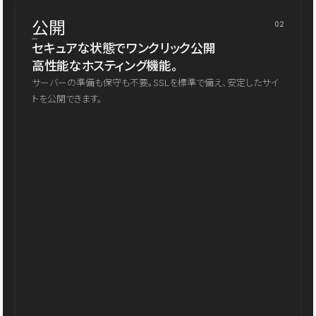
公開
02
セキュアな状態でワンクリック公開
高性能なホスティング機能。
サーバーの準備も保守も不要。SSLを標準で備え、安定したサイ
トを公開できます。