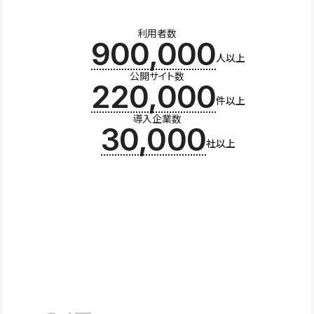
利用者数
900,000
人以上
公開サイト数
220,000
件以上
導入企業数
30,000
社以上