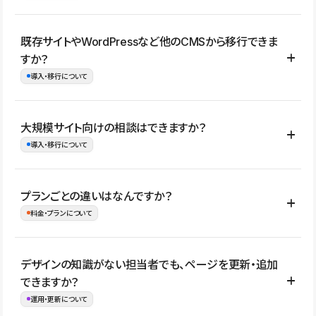
コーポレートサイト、サービスサイト、LP、採用サイト、ブロ
既存サイトやWordPressなど他のCMSから移行できま
グ・メディア、イベントサイト、店舗・商品紹介サイト、ポートフ
すか？
ォリオなど幅広く制作できます。
導入・移行について
制作事例はこちら
はい。既存サイトの構成やコンテンツ、URLを整理したうえで、
大規模サイト向けの相談はできますか？
Studio上に再構築する形で移行できます。 WordPressの場合は、
導入・移行について
XMLファイルを使って投稿記事や固定ページ、カテゴリー、タグな
どの一部データをStudio CMSへインポートできます。ただし、サ
はい。アクセス規模が大きいサイトや、複数部門での運用、権限管
プランごとの違いはなんですか？
イト全体のデザインや設定がそのまま移行されるわけではないた
理、セキュリティ確認、既存システムとの連携など、個別の要件が
料金・プランについて
め、移行後にページ構成やデザイン、CMS設計、URL・リダイレク
ある場合はご相談いただけます。サイトの規模や運用体制に応じ
ト設定などの確認が必要です。
て、適したプランや進め方をご案内します。要件が固まりきってい
公開ページ数、バージョン履歴の期間、CMS利用数の上限、権限
デザインの知識がない担当者でも、ページを更新・追加
ない段階でも、お問い合わせください。
管理の有無などがプランごとに異なります。詳しくは料金プランペ
できますか？
お問合せはこちら
ージをご覧ください。
運用・更新について
料金プランはこちら