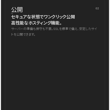
公開
02
セキュアな状態でワンクリック公開
高性能なホスティング機能。
サーバーの準備も保守も不要。SSLを標準で備え、安定したサイ
トを公開できます。