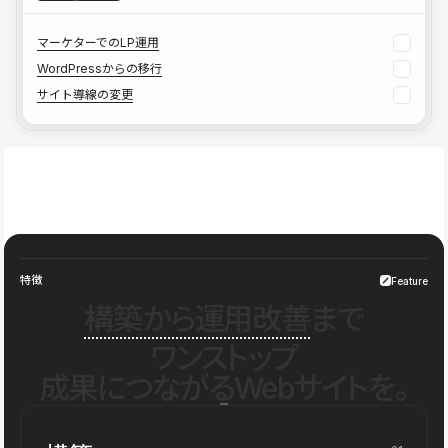
マーケターでのLP運用
WordPressからの移行
サイト導線の変更
特徴
Feature
構築から運用改善
まで
ワンストップ
成果につながるWebサイトを。