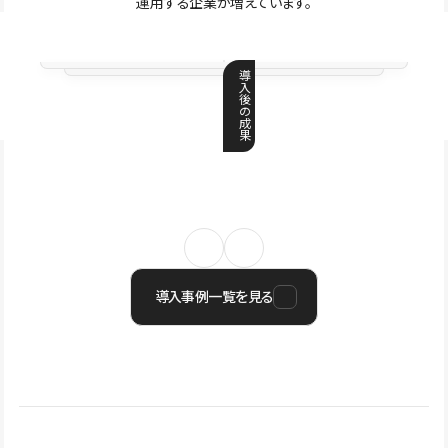
運用する企業が増えています。
導
入
後
の
成
果
導入事例一覧を見る