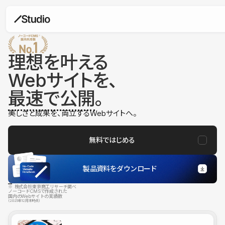
理想を叶える
Webサイトを、
最速で公開
。
美しさと成果を、両立するWebサイトへ。
無料ではじめる
製品資料をダウンロード
※ 株式会社東京商工リサーチ調べ
ノーコードCMSで作成された
国内のWebサイトの実績数
（2025年12月末時点）