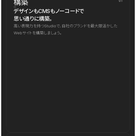
構築
01
デザインもCMSもノーコードで
思い通りに構築。
高い表現力を持つStudioで、自社のブランドを最大限活かした
Webサイトを構築しましょう。