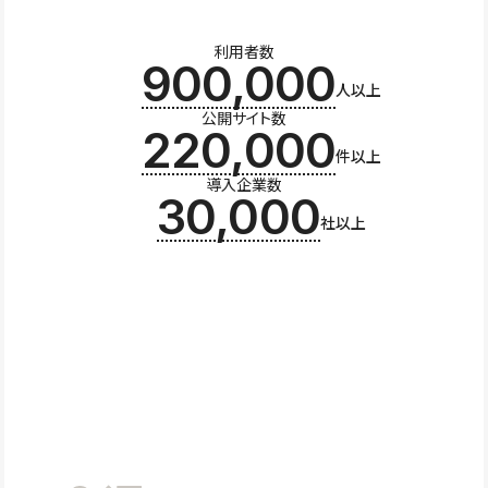
利用者数
900,000
人以上
公開サイト数
220,000
件以上
導入企業数
30,000
社以上