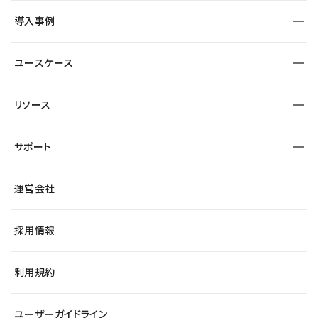
SEO
採用サイト
導入事例
運用
サービスサイト
サイト運用
事例インタビュー
業種から探す
ユースケース
セキュリティ
導入企業
宿泊・レジャー
大企業・エンタープライズ
ワークスペース
サイト制作事例
エンタメ
リソース
より自在に
制作会社
自治体
テンプレートを探す
Figma to Studio
広告代理店・コンサル
サポート
課題から探す
制作会社を探す
Lottie for Studio
スタートアップ
マーケターでのLP運用
総合窓口
サイト制作事例
アクセシビリティ
運営会社
飲食店
よくある質問
WordPressからの移行
ブログ
ヘルプセンター
小売・EC
サイト導線の変更
最新情報
採用情報
システムステータス
Studio Community
学習コンテンツ
利用規約
公式YouTube
全国ワークショップ
ユーザーガイドライン