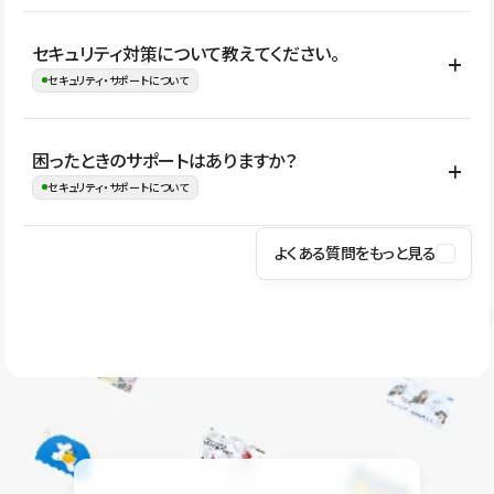
はい。CMSやコンポーネントを活用して更新範囲を設計しておく
セキュリティ対策について教えてください。
ことで、デザインを崩しにくい状態で運用できます。 さらにコン
セキュリティ・サポートについて
テンツ編集モードを使うと、編集できる範囲をテキスト・画像・ア
イコンなどに絞れるため、担当者ごとの見た目のばらつきを抑え
Studioでは、公開サイトやサービスを安全に利用できるよう、通信
困ったときのサポートはありますか？
ながらレイアウトに影響を与えずに更新作業を進めやすくなりま
の暗号化、データ保護、アクセス管理、脆弱性対策など、複数の観
セキュリティ・サポートについて
す。
点からセキュリティ対策を行っています。Studioで公開したサイト
はSSL/TLSによる通信暗号化に対応しており、悪質なスクリプトの
よくある質問をもっと見る
操作方法や機能については、ヘルプセンターでご確認いただけま
実行制限や、不正アクセス・攻撃への対策も実施しています。
す。編集、公開、CMS、フォーム、ドメイン設定など、目的に合
Studioのセキュリティ対策について
わせて記事を検索できます。有人サポート（チャット）は Mini プ
ラン以上のご契約プロジェクトでご利用いただけます。そのほか、
ユーザー同士で質問・相談できるコミュニティもご利用ください。
ヘルプセンターはこちら