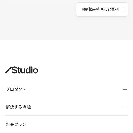
最新情報をもっと見る
プロダクト
構築
解決する課題
デザインエディタ
CMS
サイト種別から探す
料金プラン
コーポレートサイト
フォーム