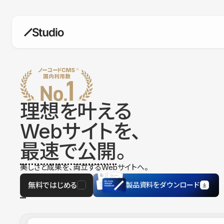
構築
デザインエディタ
コードを書かずにデザイン自体を自
在に
理想を叶える
CMS
Webサイトを、
柔軟なコンテンツ管理システム
最速で公開
。
フォーム
フォーム設置もノーコードで完結
美しさと成果を、両立するWebサイトへ。
SEO
検索エンジン向けの設定項目も充実
無料ではじめる
製品資料をダウンロード