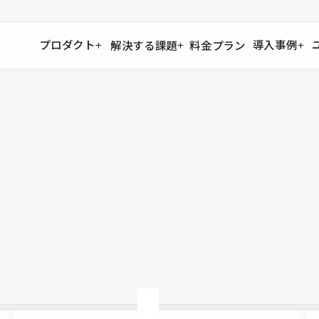
プロダクト
導入事例
解決する課題
料金プラン
運用
より自在に
事例インタビュー
大企業
リソー
お客様からの声をご紹介
サイト運用
Figma to Studio
Studio
制作会
導入企業
安心のバックアップや権限管理
デザインを一瞬でWebサイトに
テンプレ
様々な規模・業種の企業が
広告代
セキュリティ
Lottie for Studio
Studi
Studio Showcase
サイトの安全を守る仕組み
より豊かなアニメーション表現
制作事例
スター
Studioサイトギャラリー
ワークスペース
アクセシビリティ
Studio
複数プロジェクトを一括管理
Webサイトをすべての人に
飲食店
ユーザー
Studio
小売・E
Web制
Studio
ブログを
What'