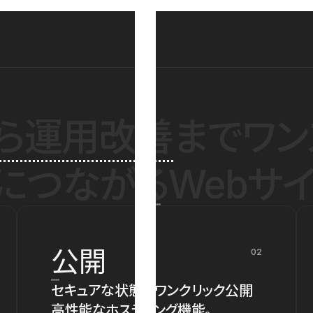
ら運用改善
までワン
につながるWebサイ
公開
02
セキュアな状態でワンクリック公開
高性能なホスティング機能。