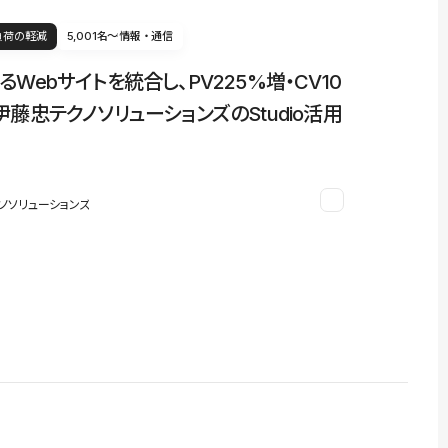
負荷の軽減
5,001名〜
情報・通信
るWebサイトを統合し、PV225%増・CV10
伊藤忠テクノソリューションズのStudio活用
ノソリューションズ