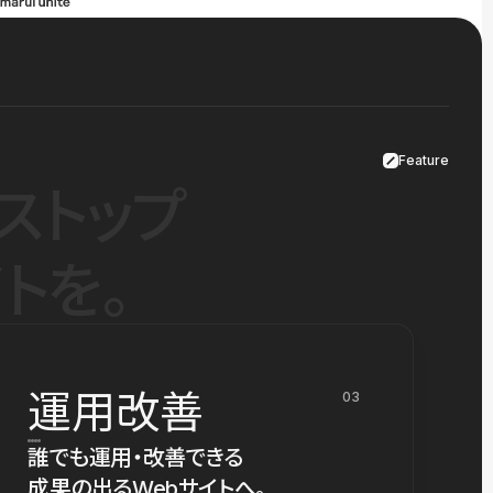
Feature
ストップ
トを。
運用改善
03
誰でも運用・改善できる
成果の出るWebサイトへ。