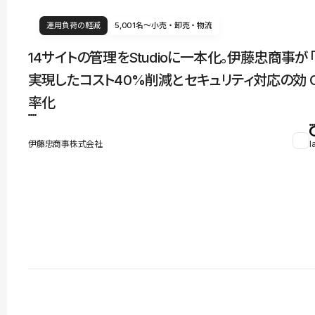
運用負荷の軽減
5,001名〜
小売・卸売・物流
14サイトの管理をStudioに一本化。伊藤忠商事が
実現したコスト40%削減とセキュリティ対応の効
率化
伊藤忠商事株式会社
l