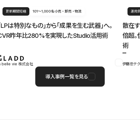
更新期間短縮
101〜1,000名
小売・卸売・物流
運用
「LPは特別なもの」から「成果を生む武器」へ。
散在す
CVR昨年比280%を実現したStudio活用術
倍超。
術
a belle vie 株式会社
伊藤忠テク
導入事例一覧を見る