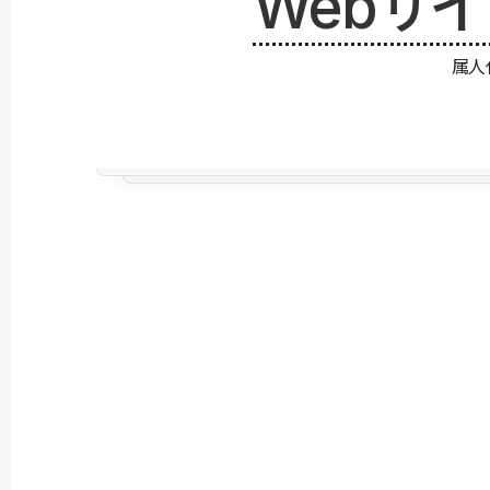
Webサ
属人