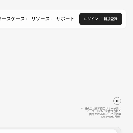
ユースケース
リソース
サポート
ログイン ／ 新規登録
・エンタープライズ
ス
相談窓口
学習コンテンツ
目的に沿ったサポートコンテンツを探す
 Store
Studio Academy
社
よくある質問
ートから始める
公式YouTubeの動画で学ぶ
採用
導入にあたってよくある質問を探す
理店・コンサル
o Showcase
全国ワークショップ
ヘルプセンター
を見る
基本操作を学ぶイベントを探す
トアップ
操作や機能に関するマニュアルを探す
 Community
セミナー
システムステータス
同士で繋がり知見を深める
技術向上に役立つイベントを探す
不具合・障害情報を確認する
 Experts
C
作会社を探す
※ 株式会社東京商工リサーチ調べ
ノーコードCMSで作成された
国内のWebサイトの実績数
 Blog
（2025年12月末時点）
見る
s New