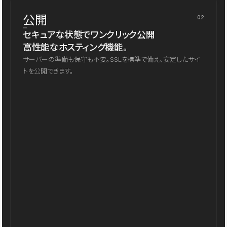
公開
02
セキュアな状態でワンクリック公開
高性能なホスティング機能。
サーバーの準備も保守も不要。SSLを標準で備え、安定したサイ
トを公開できます。