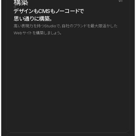
構築
01
デザインもCMSもノーコードで
思い通りに構築。
高い表現力を持つStudioで、自社のブランドを最大限活かした
Webサイトを構築しましょう。