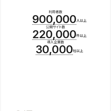
利用者数
900,000
人以上
公開サイト数
220,000
件以上
導入企業数
30,000
社以上