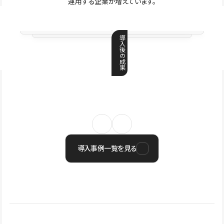
運用する企業が増えています。
導
入
後
の
成
果
導入事例一覧を見る