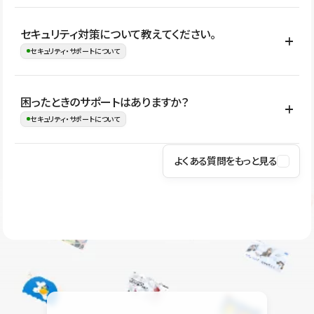
はい。CMSやコンポーネントを活用して更新範囲を設計しておく
セキュリティ対策について教えてください。
ことで、デザインを崩しにくい状態で運用できます。 さらにコン
セキュリティ・サポートについて
テンツ編集モードを使うと、編集できる範囲をテキスト・画像・ア
イコンなどに絞れるため、担当者ごとの見た目のばらつきを抑え
Studioでは、公開サイトやサービスを安全に利用できるよう、通信
困ったときのサポートはありますか？
ながらレイアウトに影響を与えずに更新作業を進めやすくなりま
の暗号化、データ保護、アクセス管理、脆弱性対策など、複数の観
セキュリティ・サポートについて
す。
点からセキュリティ対策を行っています。Studioで公開したサイト
はSSL/TLSによる通信暗号化に対応しており、悪質なスクリプトの
よくある質問をもっと見る
操作方法や機能については、ヘルプセンターでご確認いただけま
実行制限や、不正アクセス・攻撃への対策も実施しています。
す。編集、公開、CMS、フォーム、ドメイン設定など、目的に合
Studioのセキュリティ対策について
わせて記事を検索できます。有人サポート（チャット）は Mini プ
ラン以上のご契約プロジェクトでご利用いただけます。そのほか、
ユーザー同士で質問・相談できるコミュニティもご利用ください。
ヘルプセンターはこちら