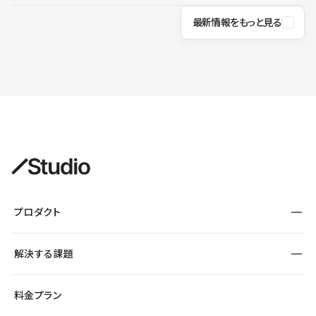
最新情報をもっと見る
プロダクト
構築
解決する課題
デザインエディタ
CMS
サイト種別から探す
料金プラン
コーポレートサイト
フォーム