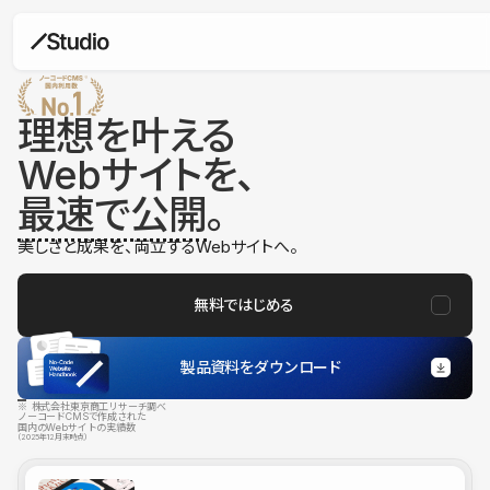
理想を叶える
Webサイトを、
最速で公開
。
美しさと成果を、両立するWebサイトへ。
無料ではじめる
製品資料をダウンロード
※ 株式会社東京商工リサーチ調べ
ノーコードCMSで作成された
国内のWebサイトの実績数
（2025年12月末時点）