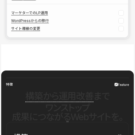
マーケターでのLP運用
WordPressからの移行
サイト導線の変更
特徴
Feature
構築から運用改善
まで
ワンストップ
成果につながるWebサイトを。