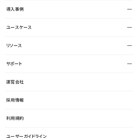
SEO
採用サイト
導入事例
運用
サービスサイト
サイト運用
事例インタビュー
業種から探す
ユースケース
セキュリティ
導入企業
宿泊・レジャー
大企業・エンタープライズ
ワークスペース
サイト制作事例
エンタメ
リソース
より自在に
制作会社
自治体
テンプレートを探す
Figma to Studio
広告代理店・コンサル
サポート
課題から探す
制作会社を探す
Lottie for Studio
スタートアップ
マーケターでのLP運用
総合窓口
サイト制作事例
アクセシビリティ
運営会社
飲食店
よくある質問
WordPressからの移行
ブログ
ヘルプセンター
小売・EC
サイト導線の変更
最新情報
採用情報
システムステータス
Studio Community
学習コンテンツ
利用規約
公式YouTube
全国ワークショップ
ユーザーガイドライン