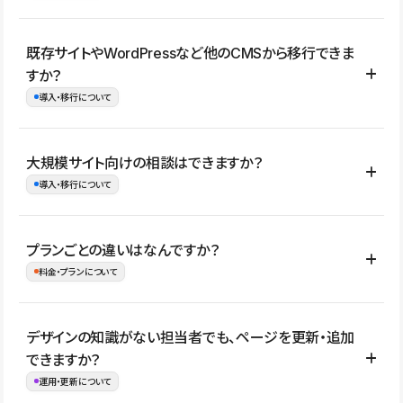
コーポレートサイト、サービスサイト、LP、採用サイト、ブロ
既存サイトやWordPressなど他のCMSから移行できま
グ・メディア、イベントサイト、店舗・商品紹介サイト、ポートフ
すか？
ォリオなど幅広く制作できます。
導入・移行について
制作事例はこちら
はい。既存サイトの構成やコンテンツ、URLを整理したうえで、
大規模サイト向けの相談はできますか？
Studio上に再構築する形で移行できます。 WordPressの場合は、
導入・移行について
XMLファイルを使って投稿記事や固定ページ、カテゴリー、タグな
どの一部データをStudio CMSへインポートできます。ただし、サ
はい。アクセス規模が大きいサイトや、複数部門での運用、権限管
プランごとの違いはなんですか？
イト全体のデザインや設定がそのまま移行されるわけではないた
理、セキュリティ確認、既存システムとの連携など、個別の要件が
料金・プランについて
め、移行後にページ構成やデザイン、CMS設計、URL・リダイレク
ある場合はご相談いただけます。サイトの規模や運用体制に応じ
ト設定などの確認が必要です。
て、適したプランや進め方をご案内します。要件が固まりきってい
公開ページ数、バージョン履歴の期間、CMS利用数の上限、権限
デザインの知識がない担当者でも、ページを更新・追加
ない段階でも、お問い合わせください。
管理の有無などがプランごとに異なります。詳しくは料金プランペ
できますか？
お問合せはこちら
ージをご覧ください。
運用・更新について
料金プランはこちら