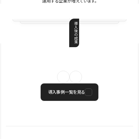
運用する企業が増えています。
導
入
後
の
成
果
導入事例一覧を見る