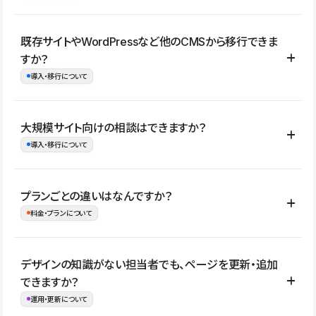
コーポレートサイト、サービスサイト、LP、採用サイト、ブロ
既存サイトやWordPressなど他のCMSから移行できま
グ・メディア、イベントサイト、店舗・商品紹介サイト、ポートフ
すか？
ォリオなど幅広く制作できます。
導入・移行について
制作事例はこちら
はい。既存サイトの構成やコンテンツ、URLを整理したうえで、
大規模サイト向けの相談はできますか？
Studio上に再構築する形で移行できます。 WordPressの場合は、
導入・移行について
XMLファイルを使って投稿記事や固定ページ、カテゴリー、タグな
どの一部データをStudio CMSへインポートできます。ただし、サ
はい。アクセス規模が大きいサイトや、複数部門での運用、権限管
プランごとの違いはなんですか？
イト全体のデザインや設定がそのまま移行されるわけではないた
理、セキュリティ確認、既存システムとの連携など、個別の要件が
料金・プランについて
め、移行後にページ構成やデザイン、CMS設計、URL・リダイレク
ある場合はご相談いただけます。サイトの規模や運用体制に応じ
ト設定などの確認が必要です。
て、適したプランや進め方をご案内します。要件が固まりきってい
公開ページ数、バージョン履歴の期間、CMS利用数の上限、権限
デザインの知識がない担当者でも、ページを更新・追加
ない段階でも、お問い合わせください。
管理の有無などがプランごとに異なります。詳しくは料金プランペ
できますか？
お問合せはこちら
ージをご覧ください。
運用・更新について
料金プランはこちら