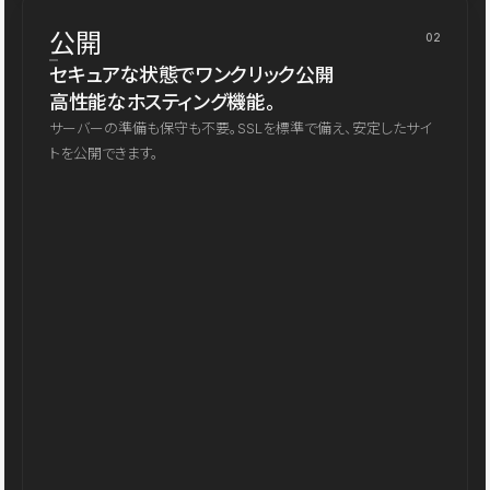
公開
02
セキュアな状態でワンクリック公開
高性能なホスティング機能。
サーバーの準備も保守も不要。SSLを標準で備え、安定したサイ
トを公開できます。