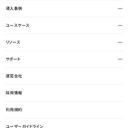
SEO
採用サイト
導入事例
運用
サービスサイト
サイト運用
事例インタビュー
業種から探す
ユースケース
セキュリティ
導入企業
宿泊・レジャー
大企業・エンタープライズ
ワークスペース
サイト制作事例
エンタメ
リソース
より自在に
制作会社
自治体
テンプレートを探す
Figma to Studio
広告代理店・コンサル
サポート
課題から探す
制作会社を探す
Lottie for Studio
スタートアップ
マーケターでのLP運用
総合窓口
サイト制作事例
アクセシビリティ
運営会社
飲食店
よくある質問
WordPressからの移行
ブログ
ヘルプセンター
小売・EC
サイト導線の変更
最新情報
採用情報
システムステータス
Studio Community
学習コンテンツ
利用規約
公式YouTube
全国ワークショップ
ユーザーガイドライン