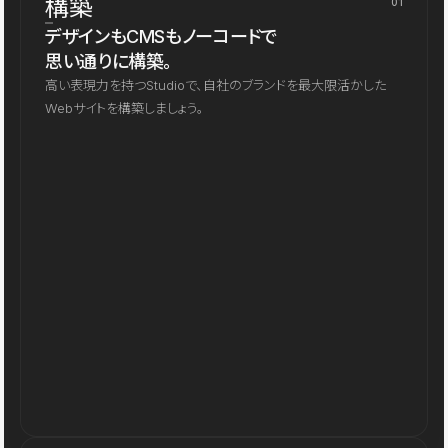
構築
01
デザインもCMSもノーコードで
思い通りに構築。
高い表現力を持つStudioで、自社のブランドを最大限活かした
Webサイトを構築しましょう。