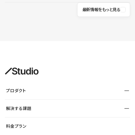
最新情報をもっと見る
プロダクト
構築
解決する課題
デザインエディタ
CMS
サイト種別から探す
料金プラン
コーポレートサイト
フォーム