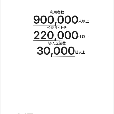
利用者数
900,000
人以上
公開サイト数
220,000
件以上
導入企業数
30,000
社以上