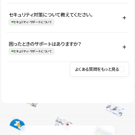
はい。CMSやコンポーネントを活用して更新範囲を設計しておく
セキュリティ対策について教えてください。
ことで、デザインを崩しにくい状態で運用できます。 さらにコン
セキュリティ・サポートについて
テンツ編集モードを使うと、編集できる範囲をテキスト・画像・ア
イコンなどに絞れるため、担当者ごとの見た目のばらつきを抑え
Studioでは、公開サイトやサービスを安全に利用できるよう、通信
困ったときのサポートはありますか？
ながらレイアウトに影響を与えずに更新作業を進めやすくなりま
の暗号化、データ保護、アクセス管理、脆弱性対策など、複数の観
セキュリティ・サポートについて
す。
点からセキュリティ対策を行っています。Studioで公開したサイト
はSSL/TLSによる通信暗号化に対応しており、悪質なスクリプトの
よくある質問をもっと見る
操作方法や機能については、ヘルプセンターでご確認いただけま
実行制限や、不正アクセス・攻撃への対策も実施しています。
す。編集、公開、CMS、フォーム、ドメイン設定など、目的に合
Studioのセキュリティ対策について
わせて記事を検索できます。有人サポート（チャット）は Mini プ
ラン以上のご契約プロジェクトでご利用いただけます。そのほか、
ユーザー同士で質問・相談できるコミュニティもご利用ください。
ヘルプセンターはこちら