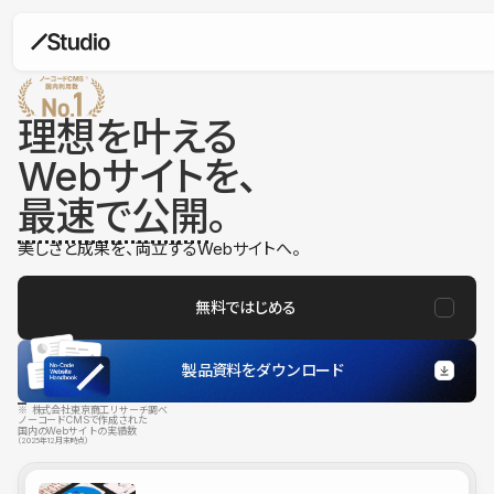
理想を叶える
Webサイトを、
最速で公開
。
美しさと成果を、両立するWebサイトへ。
無料ではじめる
製品資料をダウンロード
※ 株式会社東京商工リサーチ調べ
ノーコードCMSで作成された
国内のWebサイトの実績数
（2025年12月末時点）