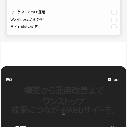
マーケターでのLP運用
WordPressからの移行
サイト導線の変更
特徴
Feature
構築から運用改善
まで
ワンストップ
成果につながるWebサイトを。