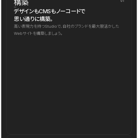
構築
01
デザインもCMSもノーコードで
思い通りに構築。
高い表現力を持つStudioで、自社のブランドを最大限活かした
Webサイトを構築しましょう。