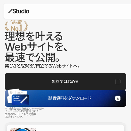
理想を叶える
Webサイトを、
最速で公開
。
美しさと成果を、両立するWebサイトへ。
無料ではじめる
製品資料をダウンロード
※ 株式会社東京商工リサーチ調べ
ノーコードCMSで作成された
国内のWebサイトの実績数
（2025年12月末時点）