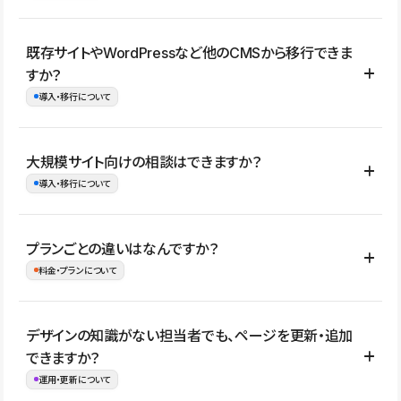
コーポレートサイト、サービスサイト、LP、採用サイト、ブロ
既存サイトやWordPressなど他のCMSから移行できま
グ・メディア、イベントサイト、店舗・商品紹介サイト、ポートフ
すか？
ォリオなど幅広く制作できます。
導入・移行について
制作事例はこちら
はい。既存サイトの構成やコンテンツ、URLを整理したうえで、
大規模サイト向けの相談はできますか？
Studio上に再構築する形で移行できます。 WordPressの場合は、
導入・移行について
XMLファイルを使って投稿記事や固定ページ、カテゴリー、タグな
どの一部データをStudio CMSへインポートできます。ただし、サ
はい。アクセス規模が大きいサイトや、複数部門での運用、権限管
プランごとの違いはなんですか？
イト全体のデザインや設定がそのまま移行されるわけではないた
理、セキュリティ確認、既存システムとの連携など、個別の要件が
料金・プランについて
め、移行後にページ構成やデザイン、CMS設計、URL・リダイレク
ある場合はご相談いただけます。サイトの規模や運用体制に応じ
ト設定などの確認が必要です。
て、適したプランや進め方をご案内します。要件が固まりきってい
公開ページ数、バージョン履歴の期間、CMS利用数の上限、権限
デザインの知識がない担当者でも、ページを更新・追加
ない段階でも、お問い合わせください。
管理の有無などがプランごとに異なります。詳しくは料金プランペ
できますか？
お問合せはこちら
ージをご覧ください。
運用・更新について
料金プランはこちら