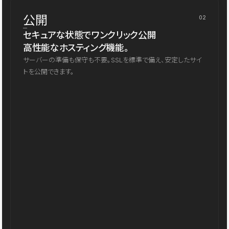
公開
02
セキュアな状態でワンクリック公開
高性能なホスティング機能。
サーバーの準備も保守も不要。SSLを標準で備え、安定したサイ
トを公開できます。