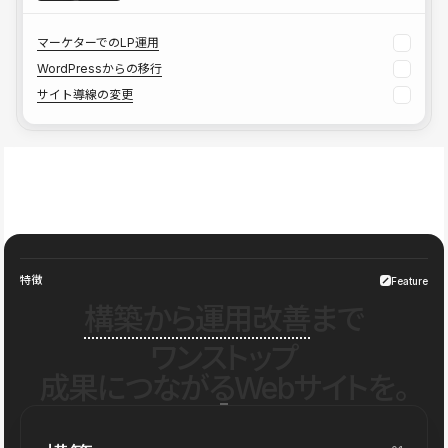
マーケターでのLP運用
WordPressからの移行
サイト導線の変更
特徴
Feature
構築から運用改善
まで
ワンストップ
成果につながるWebサイトを。