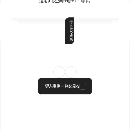
運用する企業が増えています。
導
入
後
の
成
果
導入事例一覧を見る