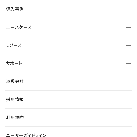
SEO
採用サイト
導入事例
運用
サービスサイト
サイト運用
事例インタビュー
業種から探す
ユースケース
セキュリティ
導入企業
宿泊・レジャー
大企業・エンタープライズ
ワークスペース
サイト制作事例
エンタメ
リソース
より自在に
制作会社
自治体
テンプレートを探す
Figma to Studio
広告代理店・コンサル
サポート
課題から探す
制作会社を探す
Lottie for Studio
スタートアップ
マーケターでのLP運用
総合窓口
サイト制作事例
アクセシビリティ
運営会社
飲食店
よくある質問
WordPressからの移行
ブログ
ヘルプセンター
小売・EC
サイト導線の変更
最新情報
採用情報
システムステータス
Studio Community
学習コンテンツ
利用規約
公式YouTube
全国ワークショップ
ユーザーガイドライン