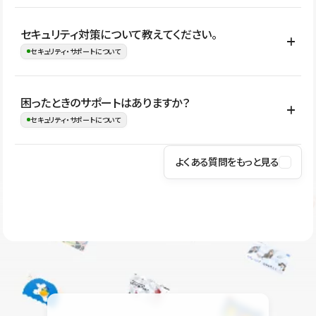
はい。CMSやコンポーネントを活用して更新範囲を設計しておく
セキュリティ対策について教えてください。
ことで、デザインを崩しにくい状態で運用できます。 さらにコン
セキュリティ・サポートについて
テンツ編集モードを使うと、編集できる範囲をテキスト・画像・ア
イコンなどに絞れるため、担当者ごとの見た目のばらつきを抑え
Studioでは、公開サイトやサービスを安全に利用できるよう、通信
困ったときのサポートはありますか？
ながらレイアウトに影響を与えずに更新作業を進めやすくなりま
の暗号化、データ保護、アクセス管理、脆弱性対策など、複数の観
セキュリティ・サポートについて
す。
点からセキュリティ対策を行っています。Studioで公開したサイト
はSSL/TLSによる通信暗号化に対応しており、悪質なスクリプトの
よくある質問をもっと見る
操作方法や機能については、ヘルプセンターでご確認いただけま
実行制限や、不正アクセス・攻撃への対策も実施しています。
す。編集、公開、CMS、フォーム、ドメイン設定など、目的に合
Studioのセキュリティ対策について
わせて記事を検索できます。有人サポート（チャット）は Mini プ
ラン以上のご契約プロジェクトでご利用いただけます。そのほか、
ユーザー同士で質問・相談できるコミュニティもご利用ください。
ヘルプセンターはこちら