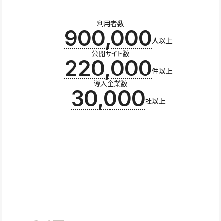
利用者数
900,000
人以上
公開サイト数
220,000
件以上
導入企業数
30,000
社以上