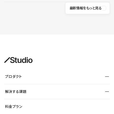
最新情報をもっと見る
プロダクト
構築
解決する課題
デザインエディタ
CMS
サイト種別から探す
料金プラン
コーポレートサイト
フォーム