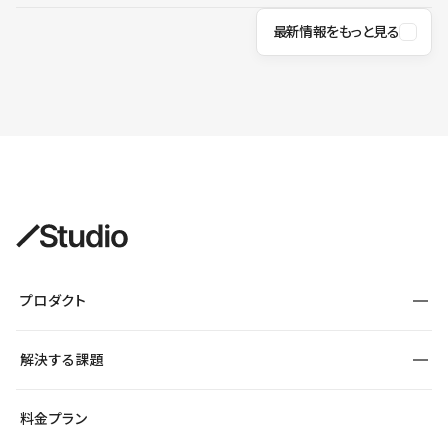
最新情報をもっと見る
プロダクト
構築
解決する課題
デザインエディタ
CMS
サイト種別から探す
料金プラン
コーポレートサイト
フォーム