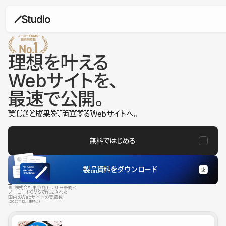
理想を叶える
Webサイトを、
最速で公開
。
美しさと成果を、両立するWebサイトへ。
無料ではじめる
製品資料をダウンロード
※ 株式会社東京商工リサーチ調べ
ノーコードCMSで作成された
国内のWebサイトの実績数
（2025年12月末時点）