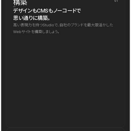
構築
01
デザインもCMSもノーコードで
思い通りに構築。
高い表現力を持つStudioで、自社のブランドを最大限活かした
Webサイトを構築しましょう。