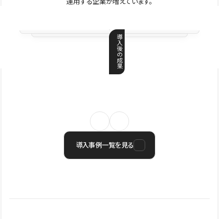
運用する企業が増えています。
導
入
後
の
成
果
導入事例一覧を見る