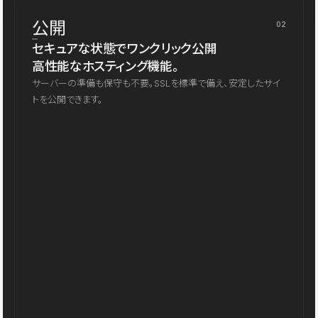
公開
02
セキュアな状態でワンクリック公開
高性能なホスティング機能。
サーバーの準備も保守も不要。SSLを標準で備え、安定したサイ
トを公開できます。