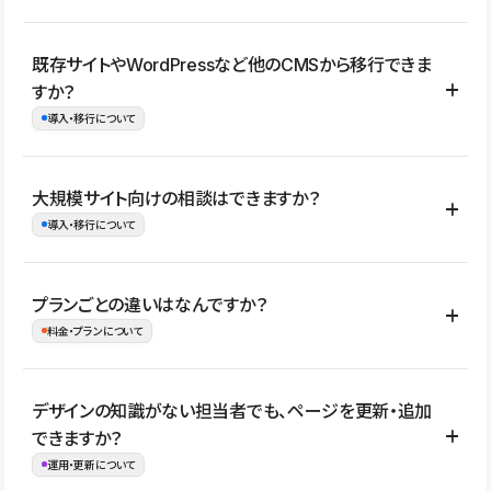
コーポレートサイト、サービスサイト、LP、採用サイト、ブロ
既存サイトやWordPressなど他のCMSから移行できま
グ・メディア、イベントサイト、店舗・商品紹介サイト、ポートフ
すか？
ォリオなど幅広く制作できます。
導入・移行について
制作事例はこちら
はい。既存サイトの構成やコンテンツ、URLを整理したうえで、
大規模サイト向けの相談はできますか？
Studio上に再構築する形で移行できます。 WordPressの場合は、
導入・移行について
XMLファイルを使って投稿記事や固定ページ、カテゴリー、タグな
どの一部データをStudio CMSへインポートできます。ただし、サ
はい。アクセス規模が大きいサイトや、複数部門での運用、権限管
プランごとの違いはなんですか？
イト全体のデザインや設定がそのまま移行されるわけではないた
理、セキュリティ確認、既存システムとの連携など、個別の要件が
料金・プランについて
め、移行後にページ構成やデザイン、CMS設計、URL・リダイレク
ある場合はご相談いただけます。サイトの規模や運用体制に応じ
ト設定などの確認が必要です。
て、適したプランや進め方をご案内します。要件が固まりきってい
公開ページ数、バージョン履歴の期間、CMS利用数の上限、権限
デザインの知識がない担当者でも、ページを更新・追加
ない段階でも、お問い合わせください。
管理の有無などがプランごとに異なります。詳しくは料金プランペ
できますか？
お問合せはこちら
ージをご覧ください。
運用・更新について
料金プランはこちら