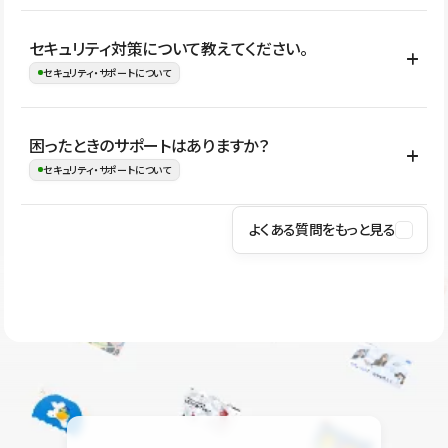
はい。CMSやコンポーネントを活用して更新範囲を設計しておく
セキュリティ対策について教えてください。
ことで、デザインを崩しにくい状態で運用できます。 さらにコン
セキュリティ・サポートについて
テンツ編集モードを使うと、編集できる範囲をテキスト・画像・ア
イコンなどに絞れるため、担当者ごとの見た目のばらつきを抑え
Studioでは、公開サイトやサービスを安全に利用できるよう、通信
困ったときのサポートはありますか？
ながらレイアウトに影響を与えずに更新作業を進めやすくなりま
の暗号化、データ保護、アクセス管理、脆弱性対策など、複数の観
セキュリティ・サポートについて
す。
点からセキュリティ対策を行っています。Studioで公開したサイト
はSSL/TLSによる通信暗号化に対応しており、悪質なスクリプトの
よくある質問をもっと見る
操作方法や機能については、ヘルプセンターでご確認いただけま
実行制限や、不正アクセス・攻撃への対策も実施しています。
す。編集、公開、CMS、フォーム、ドメイン設定など、目的に合
Studioのセキュリティ対策について
わせて記事を検索できます。有人サポート（チャット）は Mini プ
ラン以上のご契約プロジェクトでご利用いただけます。そのほか、
ユーザー同士で質問・相談できるコミュニティもご利用ください。
ヘルプセンターはこちら