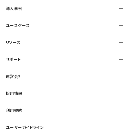
SEO
採用サイト
導入事例
運用
サービスサイト
サイト運用
事例インタビュー
業種から探す
ユースケース
セキュリティ
導入企業
宿泊・レジャー
大企業・エンタープライズ
ワークスペース
サイト制作事例
エンタメ
リソース
より自在に
制作会社
自治体
テンプレートを探す
Figma to Studio
広告代理店・コンサル
サポート
課題から探す
制作会社を探す
Lottie for Studio
スタートアップ
マーケターでのLP運用
総合窓口
サイト制作事例
アクセシビリティ
運営会社
飲食店
よくある質問
WordPressからの移行
ブログ
ヘルプセンター
小売・EC
サイト導線の変更
最新情報
採用情報
システムステータス
Studio Community
学習コンテンツ
利用規約
公式YouTube
全国ワークショップ
ユーザーガイドライン