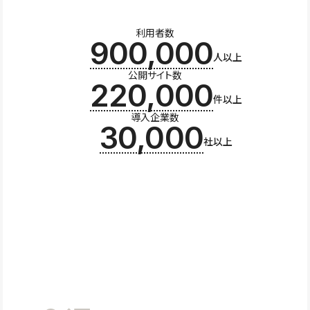
利用者数
900,000
人以上
公開サイト数
220,000
件以上
導入企業数
30,000
社以上