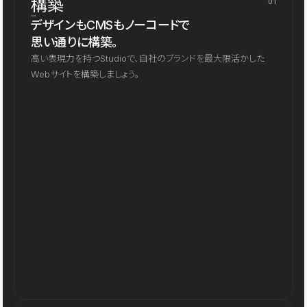
構築
01
デザインもCMSもノーコードで
思い通りに構築。
高い表現力を持つStudioで、自社のブランドを最大限活かした
Webサイトを構築しましょう。