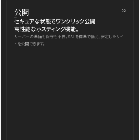
公開
02
セキュアな状態でワンクリック公開
高性能なホスティング機能。
サーバーの準備も保守も不要。SSLを標準で備え、安定したサイ
トを公開できます。