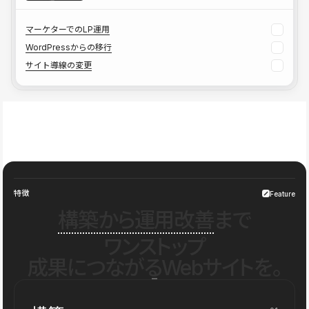
マーケターでのLP運用
WordPressからの移行
サイト導線の変更
特徴
Feature
構築から運用改善
まで
ワンストップ
成果につながるWebサイトを。