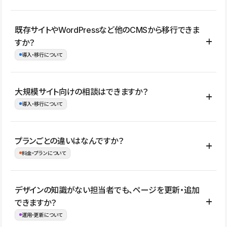
コーポレートサイト、サービスサイト、LP、採用サイト、ブロ
既存サイトやWordPressなど他のCMSから移行できま
グ・メディア、イベントサイト、店舗・商品紹介サイト、ポートフ
すか？
ォリオなど幅広く制作できます。
導入・移行について
制作事例はこちら
はい。既存サイトの構成やコンテンツ、URLを整理したうえで、
大規模サイト向けの相談はできますか？
Studio上に再構築する形で移行できます。 WordPressの場合は、
導入・移行について
XMLファイルを使って投稿記事や固定ページ、カテゴリー、タグな
どの一部データをStudio CMSへインポートできます。ただし、サ
はい。アクセス規模が大きいサイトや、複数部門での運用、権限管
プランごとの違いはなんですか？
イト全体のデザインや設定がそのまま移行されるわけではないた
理、セキュリティ確認、既存システムとの連携など、個別の要件が
料金・プランについて
め、移行後にページ構成やデザイン、CMS設計、URL・リダイレク
ある場合はご相談いただけます。サイトの規模や運用体制に応じ
ト設定などの確認が必要です。
て、適したプランや進め方をご案内します。要件が固まりきってい
公開ページ数、バージョン履歴の期間、CMS利用数の上限、権限
デザインの知識がない担当者でも、ページを更新・追加
ない段階でも、お問い合わせください。
管理の有無などがプランごとに異なります。詳しくは料金プランペ
できますか？
お問合せはこちら
ージをご覧ください。
運用・更新について
料金プランはこちら