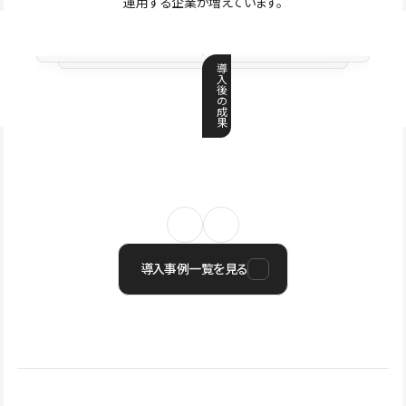
運用する企業が増えています。
導
入
後
の
成
果
導入事例一覧を見る