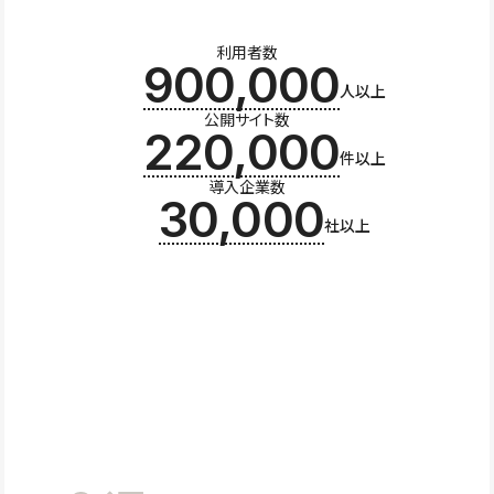
利用者数
900,000
人以上
公開サイト数
220,000
件以上
導入企業数
30,000
社以上