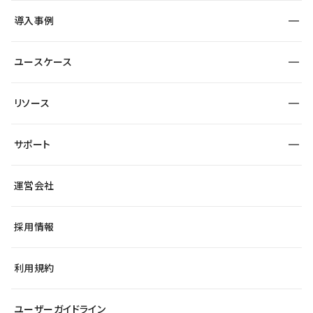
SEO
採用サイト
導入事例
運用
サービスサイト
サイト運用
事例インタビュー
業種から探す
ユースケース
セキュリティ
導入企業
宿泊・レジャー
大企業・エンタープライズ
ワークスペース
サイト制作事例
エンタメ
リソース
より自在に
制作会社
自治体
テンプレートを探す
Figma to Studio
広告代理店・コンサル
サポート
課題から探す
制作会社を探す
Lottie for Studio
スタートアップ
マーケターでのLP運用
総合窓口
サイト制作事例
アクセシビリティ
運営会社
飲食店
よくある質問
WordPressからの移行
ブログ
ヘルプセンター
小売・EC
サイト導線の変更
最新情報
採用情報
システムステータス
Studio Community
学習コンテンツ
利用規約
公式YouTube
全国ワークショップ
ユーザーガイドライン