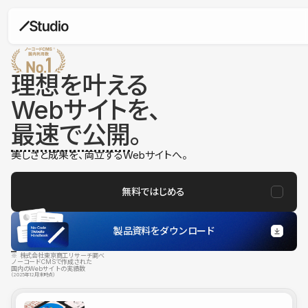
理想を叶える
Webサイトを、
最速で公開
。
美しさと成果を、両立するWebサイトへ。
無料ではじめる
製品資料をダウンロード
※ 株式会社東京商工リサーチ調べ
ノーコードCMSで作成された
国内のWebサイトの実績数
（2025年12月末時点）