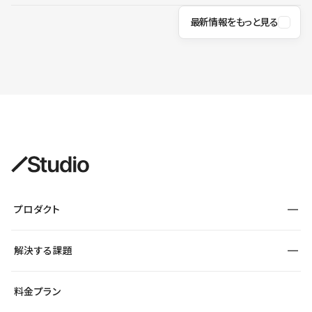
最新情報をもっと見る
プロダクト
構築
解決する課題
デザインエディタ
CMS
サイト種別から探す
料金プラン
コーポレートサイト
フォーム