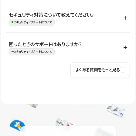
はい。CMSやコンポーネントを活用して更新範囲を設計しておく
セキュリティ対策について教えてください。
ことで、デザインを崩しにくい状態で運用できます。 さらにコン
セキュリティ・サポートについて
テンツ編集モードを使うと、編集できる範囲をテキスト・画像・ア
イコンなどに絞れるため、担当者ごとの見た目のばらつきを抑え
Studioでは、公開サイトやサービスを安全に利用できるよう、通信
困ったときのサポートはありますか？
ながらレイアウトに影響を与えずに更新作業を進めやすくなりま
の暗号化、データ保護、アクセス管理、脆弱性対策など、複数の観
セキュリティ・サポートについて
す。
点からセキュリティ対策を行っています。Studioで公開したサイト
はSSL/TLSによる通信暗号化に対応しており、悪質なスクリプトの
よくある質問をもっと見る
操作方法や機能については、ヘルプセンターでご確認いただけま
実行制限や、不正アクセス・攻撃への対策も実施しています。
す。編集、公開、CMS、フォーム、ドメイン設定など、目的に合
Studioのセキュリティ対策について
わせて記事を検索できます。有人サポート（チャット）は Mini プ
ラン以上のご契約プロジェクトでご利用いただけます。そのほか、
ユーザー同士で質問・相談できるコミュニティもご利用ください。
ヘルプセンターはこちら