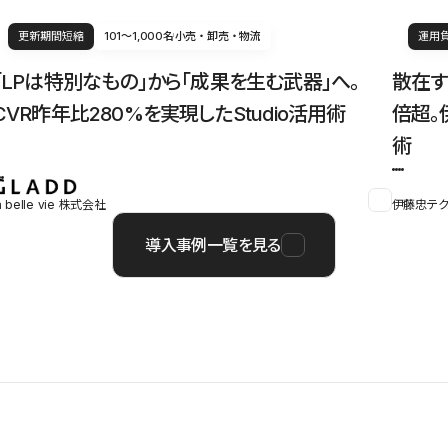
更新期間短縮
101〜1,000名
小売・卸売・物流
運用
「LPは特別なもの」から「成果を生む武器」へ。
散在す
CVR昨年比280%を実現したStudio活用術
倍超。
術
a belle vie 株式会社
伊藤忠テク
導入事例一覧を見る