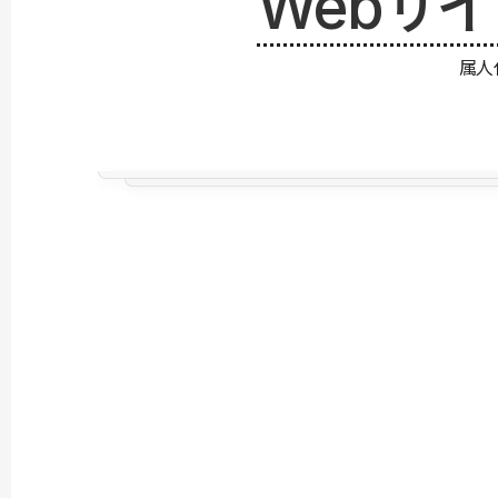
Webサ
属人