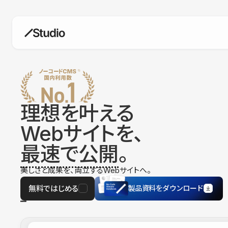
構築
デザインエディタ
コードを書かずにデザイン自体を自
在に
理想を叶える
CMS
Webサイトを、
柔軟なコンテンツ管理システム
最速で公開
。
フォーム
フォーム設置もノーコードで完結
美しさと成果を、両立するWebサイトへ。
SEO
検索エンジン向けの設定項目も充実
無料ではじめる
製品資料をダウンロード