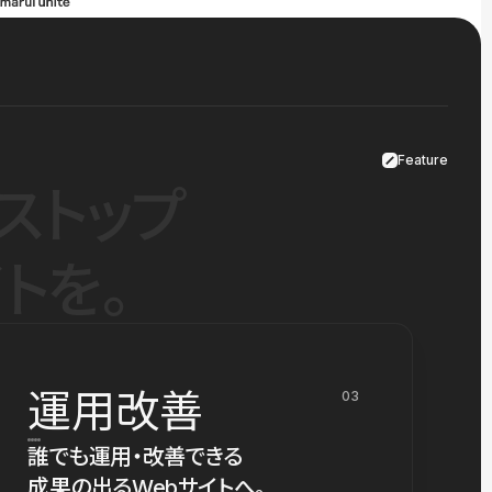
Feature
ストップ
トを。
運用改善
03
誰でも運用・改善できる
成果の出るWebサイトへ。