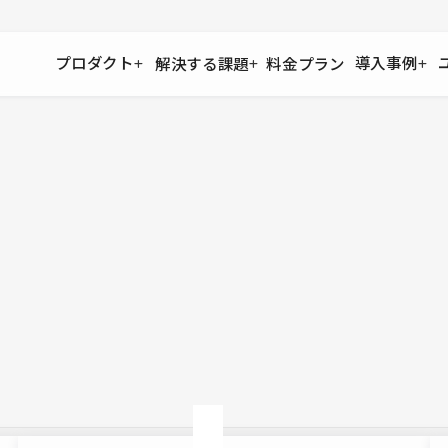
プロダクト
導入事例
解決する課題
料金プラン
運用
より自在に
事例インタビュー
大企業
リソー
お客様からの声をご紹介
サイト運用
Figma to Studio
Studio
制作会
導入企業
安心のバックアップや権限管理
デザインを一瞬でWebサイトに
テンプレ
様々な規模・業種の企業が
広告代
セキュリティ
Lottie for Studio
Studi
Studio Showcase
サイトの安全を守る仕組み
より豊かなアニメーション表現
制作事例
スター
Studioサイトギャラリー
ワークスペース
アクセシビリティ
Studio
複数プロジェクトを一括管理
Webサイトをすべての人に
飲食店
ユーザー
Studio
小売・E
Web制
Studio
ブログを
What'