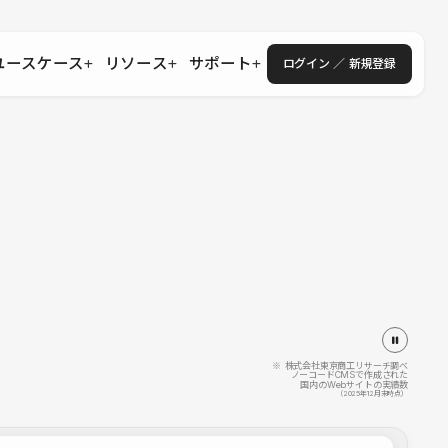
ユースケース
リソース
サポート
ログイン ／ 新規登録
・エンタープライズ
ス
相談窓口
学習コンテンツ
目的に沿ったサポートコンテンツを探す
 Store
Studio Academy
社
よくある質問
ートから始める
公式YouTubeの動画で学ぶ
採用
導入にあたってよくある質問を探す
理店・コンサル
o Showcase
全国ワークショップ
ヘルプセンター
を見る
基本操作を学ぶイベントを探す
トアップ
操作や機能に関するマニュアルを探す
 Community
セミナー
システムステータス
同士で繋がり知見を深める
技術向上に役立つイベントを探す
不具合・障害情報を確認する
 Experts
C
作会社を探す
※ 株式会社東京商工リサーチ調べ
ノーコードCMSで作成された
国内のWebサイトの実績数
 Blog
（2025年12月末時点）
見る
s New