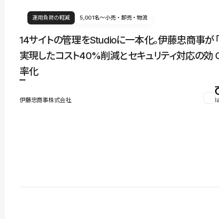
運用負荷の軽減
5,001名〜
小売・卸売・物流
14サイトの管理をStudioに一本化。伊藤忠商事が
実現したコスト40%削減とセキュリティ対応の効
率化
伊藤忠商事株式会社
l