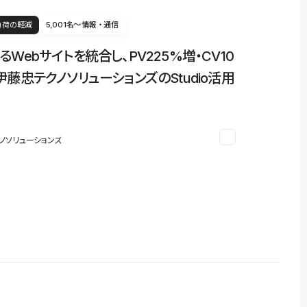
負荷の軽減
5,001名〜
情報・通信
るWebサイトを統合し、PV225%増・CV10
伊藤忠テクノソリューションズのStudio活用
ノソリューションズ