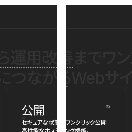
ら運用改善
までワン
につながるWebサイ
公開
02
セキュアな状態でワンクリック公開
高性能なホスティング機能。