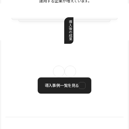
運用する企業が増えています。
導
入
後
の
成
果
導入事例一覧を見る