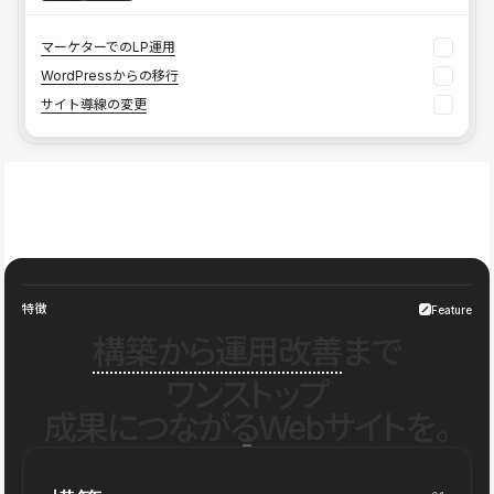
マーケターでのLP運用
WordPressからの移行
サイト導線の変更
特徴
Feature
構築から運用改善
まで
ワンストップ
成果につながるWebサイトを。