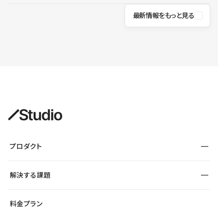
最新情報をもっと見る
プロダクト
構築
解決する課題
デザインエディタ
CMS
サイト種別から探す
料金プラン
コーポレートサイト
フォーム