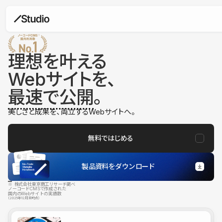
理想を叶える
Webサイトを、
最速で公開
。
美しさと成果を、両立するWebサイトへ。
無料ではじめる
製品資料をダウンロード
※ 株式会社東京商工リサーチ調べ
ノーコードCMSで作成された
国内のWebサイトの実績数
（2025年12月末時点）