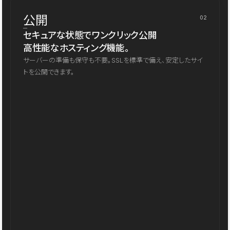
公開
02
セキュアな状態でワンクリック公開
高性能なホスティング機能。
サーバーの準備も保守も不要。SSLを標準で備え、安定したサイ
トを公開できます。