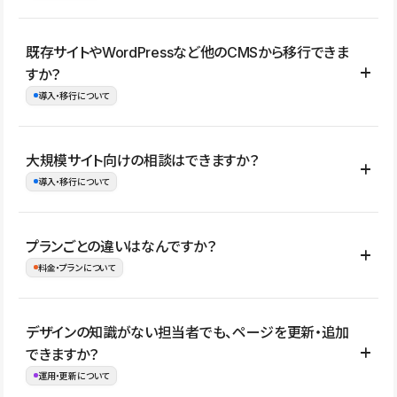
コーポレートサイト、サービスサイト、LP、採用サイト、ブロ
既存サイトやWordPressなど他のCMSから移行できま
グ・メディア、イベントサイト、店舗・商品紹介サイト、ポートフ
すか？
ォリオなど幅広く制作できます。
導入・移行について
制作事例はこちら
はい。既存サイトの構成やコンテンツ、URLを整理したうえで、
大規模サイト向けの相談はできますか？
Studio上に再構築する形で移行できます。 WordPressの場合は、
導入・移行について
XMLファイルを使って投稿記事や固定ページ、カテゴリー、タグな
どの一部データをStudio CMSへインポートできます。ただし、サ
はい。アクセス規模が大きいサイトや、複数部門での運用、権限管
プランごとの違いはなんですか？
イト全体のデザインや設定がそのまま移行されるわけではないた
理、セキュリティ確認、既存システムとの連携など、個別の要件が
料金・プランについて
め、移行後にページ構成やデザイン、CMS設計、URL・リダイレク
ある場合はご相談いただけます。サイトの規模や運用体制に応じ
ト設定などの確認が必要です。
て、適したプランや進め方をご案内します。要件が固まりきってい
公開ページ数、バージョン履歴の期間、CMS利用数の上限、権限
デザインの知識がない担当者でも、ページを更新・追加
ない段階でも、お問い合わせください。
管理の有無などがプランごとに異なります。詳しくは料金プランペ
できますか？
お問合せはこちら
ージをご覧ください。
運用・更新について
料金プランはこちら