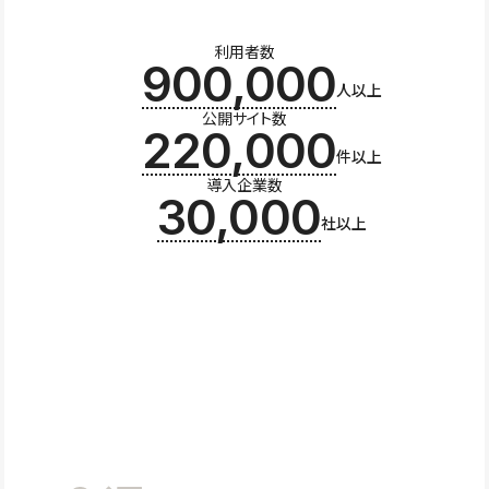
利用者数
900,000
人以上
公開サイト数
220,000
件以上
導入企業数
30,000
社以上