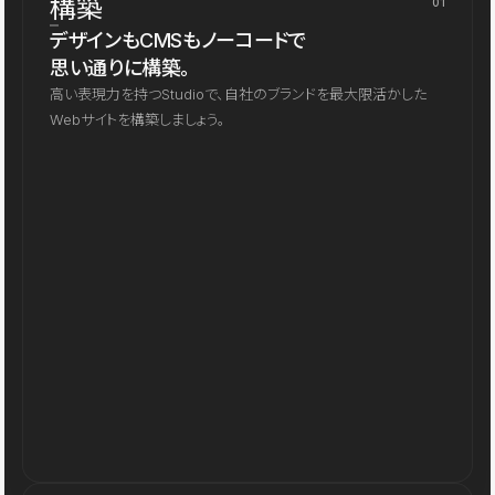
構築
01
デザインもCMSもノーコードで
思い通りに構築。
高い表現力を持つStudioで、自社のブランドを最大限活かした
Webサイトを構築しましょう。