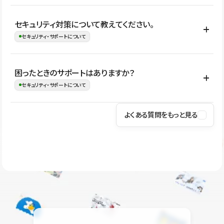
はい。CMSやコンポーネントを活用して更新範囲を設計しておく
セキュリティ対策について教えてください。
ことで、デザインを崩しにくい状態で運用できます。 さらにコン
セキュリティ・サポートについて
テンツ編集モードを使うと、編集できる範囲をテキスト・画像・ア
イコンなどに絞れるため、担当者ごとの見た目のばらつきを抑え
Studioでは、公開サイトやサービスを安全に利用できるよう、通信
困ったときのサポートはありますか？
ながらレイアウトに影響を与えずに更新作業を進めやすくなりま
の暗号化、データ保護、アクセス管理、脆弱性対策など、複数の観
セキュリティ・サポートについて
す。
点からセキュリティ対策を行っています。Studioで公開したサイト
はSSL/TLSによる通信暗号化に対応しており、悪質なスクリプトの
よくある質問をもっと見る
操作方法や機能については、ヘルプセンターでご確認いただけま
実行制限や、不正アクセス・攻撃への対策も実施しています。
す。編集、公開、CMS、フォーム、ドメイン設定など、目的に合
Studioのセキュリティ対策について
わせて記事を検索できます。有人サポート（チャット）は Mini プ
ラン以上のご契約プロジェクトでご利用いただけます。そのほか、
ユーザー同士で質問・相談できるコミュニティもご利用ください。
ヘルプセンターはこちら