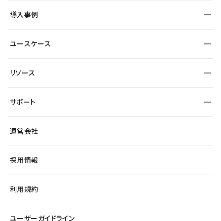
SEO
採用サイト
導入事例
運用
サービスサイト
サイト運用
事例インタビュー
業種から探す
ユースケース
セキュリティ
導入企業
宿泊・レジャー
大企業・エンタープライズ
ワークスペース
サイト制作事例
エンタメ
リソース
より自在に
制作会社
自治体
テンプレートを探す
Figma to Studio
広告代理店・コンサル
サポート
課題から探す
制作会社を探す
Lottie for Studio
スタートアップ
マーケターでのLP運用
総合窓口
サイト制作事例
アクセシビリティ
運営会社
飲食店
よくある質問
WordPressからの移行
ブログ
ヘルプセンター
小売・EC
サイト導線の変更
最新情報
採用情報
システムステータス
Studio Community
学習コンテンツ
利用規約
公式YouTube
全国ワークショップ
ユーザーガイドライン