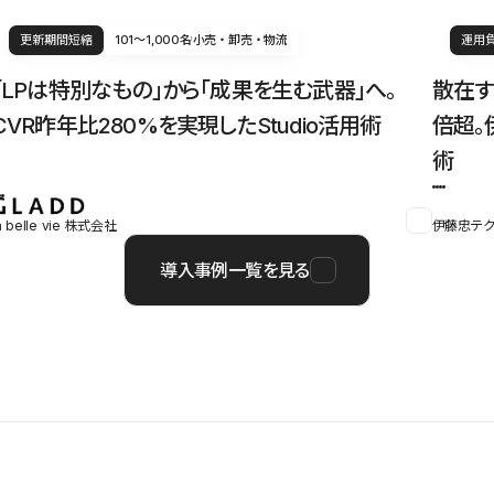
更新期間短縮
101〜1,000名
小売・卸売・物流
運用
「LPは特別なもの」から「成果を生む武器」へ。
散在す
CVR昨年比280%を実現したStudio活用術
倍超。
術
a belle vie 株式会社
伊藤忠テク
導入事例一覧を見る