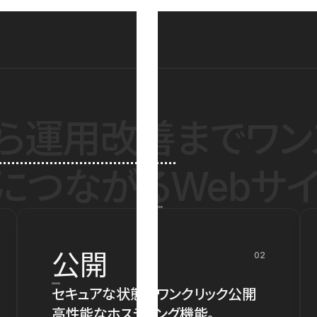
ら運用改善
までワン
につながるWebサイ
公開
02
セキュアな状態でワンクリック公開
高性能なホスティング機能。