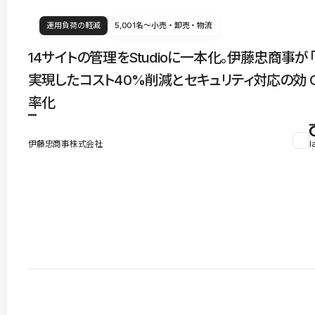
運用負荷の軽減
5,001名〜
小売・卸売・物流
14サイトの管理をStudioに一本化。伊藤忠商事が
実現したコスト40%削減とセキュリティ対応の効
率化
伊藤忠商事株式会社
l