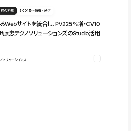
負荷の軽減
5,001名〜
情報・通信
るWebサイトを統合し、PV225%増・CV10
伊藤忠テクノソリューションズのStudio活用
ノソリューションズ