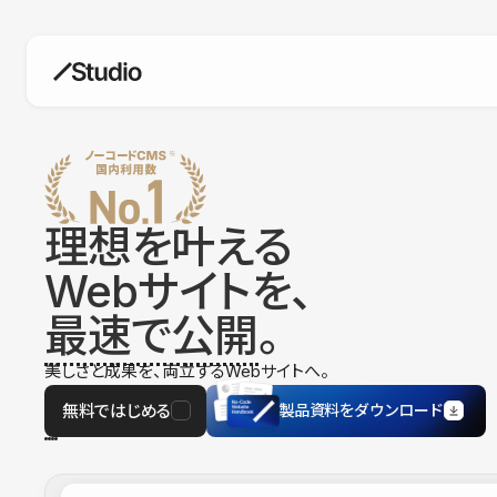
構築
デザインエディタ
コードを書かずにデザイン自体を自
在に
理想を叶える
CMS
Webサイトを、
柔軟なコンテンツ管理システム
最速で公開
。
フォーム
フォーム設置もノーコードで完結
美しさと成果を、両立するWebサイトへ。
SEO
検索エンジン向けの設定項目も充実
無料ではじめる
製品資料をダウンロード