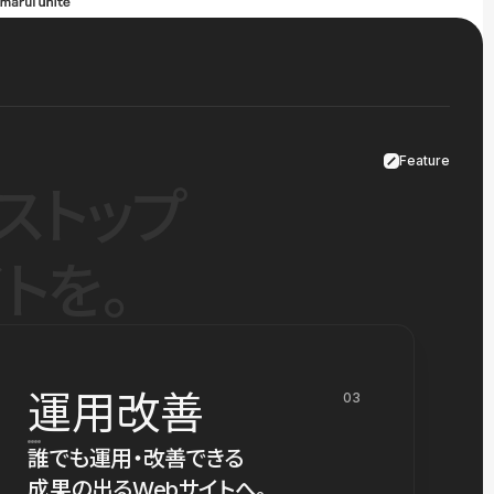
Feature
ストップ
トを。
運用改善
03
誰でも運用・改善できる
成果の出るWebサイトへ。