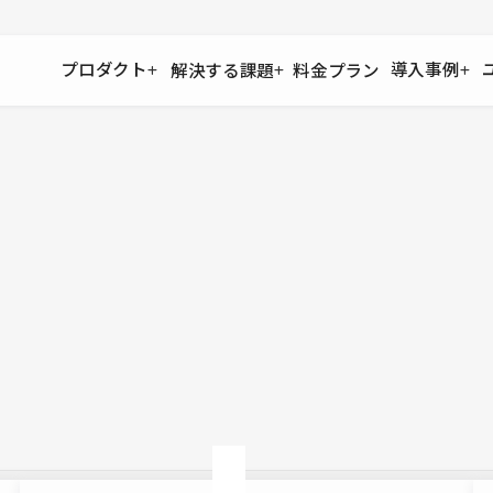
プロダクト
導入事例
解決する課題
料金プラン
運用
より自在に
事例インタビュー
大企業
リソー
お客様からの声をご紹介
サイト運用
Figma to Studio
Studio
制作会
導入企業
安心のバックアップや権限管理
デザインを一瞬でWebサイトに
テンプレ
様々な規模・業種の企業が
広告代
セキュリティ
Lottie for Studio
Studi
Studio Showcase
サイトの安全を守る仕組み
より豊かなアニメーション表現
制作事例
スター
Studioサイトギャラリー
ワークスペース
アクセシビリティ
Studio
複数プロジェクトを一括管理
Webサイトをすべての人に
飲食店
ユーザー
Studio
小売・E
Web制
Studio
ブログを
What'