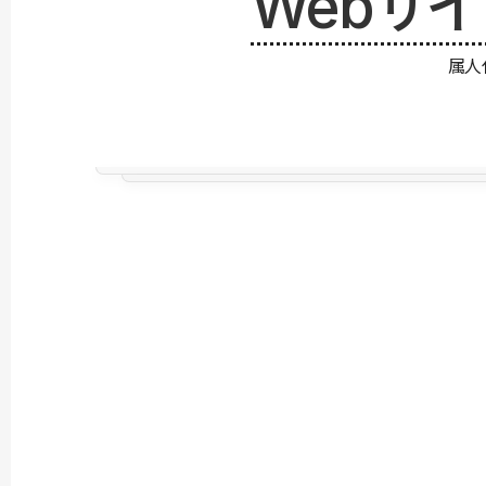
Webサ
属人