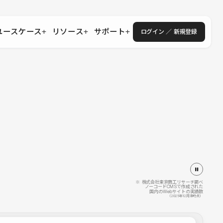
ユースケース
リソース
サポート
ログイン ／ 新規登録
・エンタープライズ
ス
相談窓口
学習コンテンツ
目的に沿ったサポートコンテンツを探す
 Store
Studio Academy
社
よくある質問
ートから始める
公式YouTubeの動画で学ぶ
採用
導入にあたってよくある質問を探す
理店・コンサル
o Showcase
全国ワークショップ
ヘルプセンター
を見る
基本操作を学ぶイベントを探す
トアップ
操作や機能に関するマニュアルを探す
 Community
セミナー
システムステータス
同士で繋がり知見を深める
技術向上に役立つイベントを探す
不具合・障害情報を確認する
 Experts
C
作会社を探す
※ 株式会社東京商工リサーチ調べ
ノーコードCMSで作成された
国内のWebサイトの実績数
 Blog
（2025年12月末時点）
見る
s New