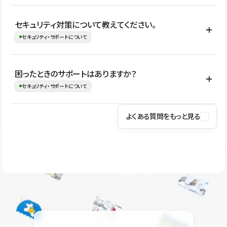
はい。CMSやコンポーネントを活用して更新範囲を設計しておく
セキュリティ対策について教えてください。
ことで、デザインを崩しにくい状態で運用できます。 さらにコン
セキュリティ・サポートについて
テンツ編集モードを使うと、編集できる範囲をテキスト・画像・ア
イコンなどに絞れるため、担当者ごとの見た目のばらつきを抑え
Studioでは、公開サイトやサービスを安全に利用できるよう、通信
困ったときのサポートはありますか？
ながらレイアウトに影響を与えずに更新作業を進めやすくなりま
の暗号化、データ保護、アクセス管理、脆弱性対策など、複数の観
セキュリティ・サポートについて
す。
点からセキュリティ対策を行っています。Studioで公開したサイト
はSSL/TLSによる通信暗号化に対応しており、悪質なスクリプトの
よくある質問をもっと見る
操作方法や機能については、ヘルプセンターでご確認いただけま
実行制限や、不正アクセス・攻撃への対策も実施しています。
す。編集、公開、CMS、フォーム、ドメイン設定など、目的に合
Studioのセキュリティ対策について
わせて記事を検索できます。有人サポート（チャット）は Mini プ
ラン以上のご契約プロジェクトでご利用いただけます。そのほか、
ユーザー同士で質問・相談できるコミュニティもご利用ください。
ヘルプセンターはこちら