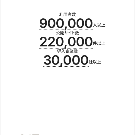
利用者数
900,000
人以上
公開サイト数
220,000
件以上
導入企業数
30,000
社以上