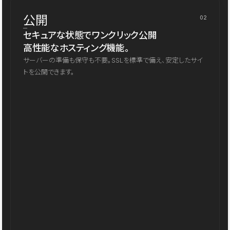
公開
02
セキュアな状態でワンクリック公開
高性能なホスティング機能。
サーバーの準備も保守も不要。SSLを標準で備え、安定したサイ
トを公開できます。