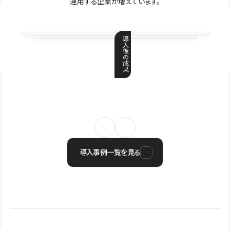
運用する企業が増えています。
導
入
後
の
成
果
導入事例一覧を見る