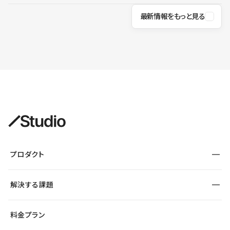
最新情報をもっと見る
プロダクト
構築
解決する課題
デザインエディタ
CMS
サイト種別から探す
料金プラン
コーポレートサイト
フォーム