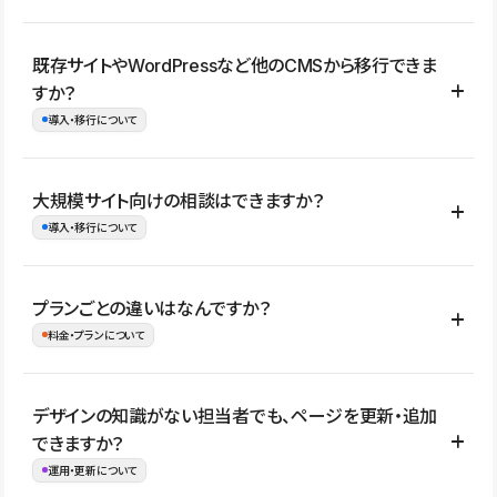
コーポレートサイト、サービスサイト、LP、採用サイト、ブロ
既存サイトやWordPressなど他のCMSから移行できま
グ・メディア、イベントサイト、店舗・商品紹介サイト、ポートフ
すか？
ォリオなど幅広く制作できます。
導入・移行について
制作事例はこちら
はい。既存サイトの構成やコンテンツ、URLを整理したうえで、
大規模サイト向けの相談はできますか？
Studio上に再構築する形で移行できます。 WordPressの場合は、
導入・移行について
XMLファイルを使って投稿記事や固定ページ、カテゴリー、タグな
どの一部データをStudio CMSへインポートできます。ただし、サ
はい。アクセス規模が大きいサイトや、複数部門での運用、権限管
プランごとの違いはなんですか？
イト全体のデザインや設定がそのまま移行されるわけではないた
理、セキュリティ確認、既存システムとの連携など、個別の要件が
料金・プランについて
め、移行後にページ構成やデザイン、CMS設計、URL・リダイレク
ある場合はご相談いただけます。サイトの規模や運用体制に応じ
ト設定などの確認が必要です。
て、適したプランや進め方をご案内します。要件が固まりきってい
公開ページ数、バージョン履歴の期間、CMS利用数の上限、権限
デザインの知識がない担当者でも、ページを更新・追加
ない段階でも、お問い合わせください。
管理の有無などがプランごとに異なります。詳しくは料金プランペ
できますか？
お問合せはこちら
ージをご覧ください。
運用・更新について
料金プランはこちら