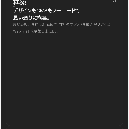
構築
01
デザインもCMSもノーコードで
思い通りに構築。
高い表現力を持つStudioで、自社のブランドを最大限活かした
Webサイトを構築しましょう。