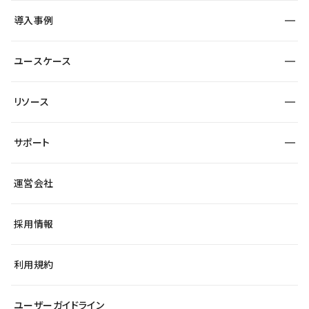
SEO
採用サイト
導入事例
運用
サービスサイト
サイト運用
事例インタビュー
業種から探す
ユースケース
セキュリティ
導入企業
宿泊・レジャー
大企業・エンタープライズ
ワークスペース
サイト制作事例
エンタメ
リソース
より自在に
制作会社
自治体
テンプレートを探す
Figma to Studio
広告代理店・コンサル
サポート
課題から探す
制作会社を探す
Lottie for Studio
スタートアップ
マーケターでのLP運用
総合窓口
サイト制作事例
アクセシビリティ
運営会社
飲食店
よくある質問
WordPressからの移行
ブログ
ヘルプセンター
小売・EC
サイト導線の変更
最新情報
採用情報
システムステータス
Studio Community
学習コンテンツ
利用規約
公式YouTube
全国ワークショップ
ユーザーガイドライン