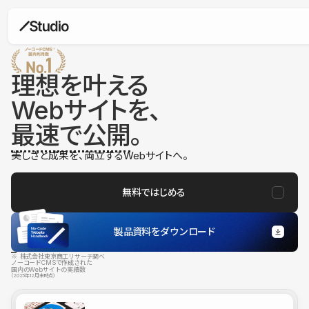
理想を叶える
Webサイトを、
最速で公開
。
美しさと成果を、両立するWebサイトへ。
無料ではじめる
製品資料をダウンロード
※ 株式会社東京商工リサーチ調べ
ノーコードCMSで作成された
国内のWebサイトの実績数
（2025年12月末時点）