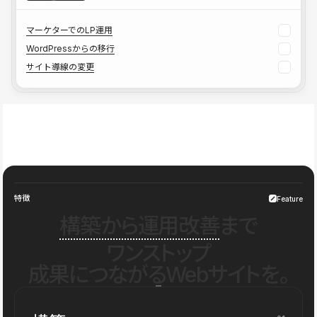
マーケターでのLP運用
WordPressからの移行
サイト導線の変更
特徴
Feature
構築から運用改善
まで
ワンストップ
成果につながるWebサイトを。