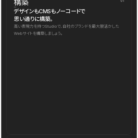
構築
01
デザインもCMSもノーコードで
思い通りに構築。
高い表現力を持つStudioで、自社のブランドを最大限活かした
Webサイトを構築しましょう。