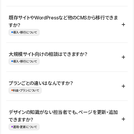
コーポレートサイト、サービスサイト、LP、採用サイト、ブロ
既存サイトやWordPressなど他のCMSから移行できま
グ・メディア、イベントサイト、店舗・商品紹介サイト、ポートフ
すか？
ォリオなど幅広く制作できます。
導入・移行について
制作事例はこちら
はい。既存サイトの構成やコンテンツ、URLを整理したうえで、
大規模サイト向けの相談はできますか？
Studio上に再構築する形で移行できます。 WordPressの場合は、
導入・移行について
XMLファイルを使って投稿記事や固定ページ、カテゴリー、タグな
どの一部データをStudio CMSへインポートできます。ただし、サ
はい。アクセス規模が大きいサイトや、複数部門での運用、権限管
プランごとの違いはなんですか？
イト全体のデザインや設定がそのまま移行されるわけではないた
理、セキュリティ確認、既存システムとの連携など、個別の要件が
料金・プランについて
め、移行後にページ構成やデザイン、CMS設計、URL・リダイレク
ある場合はご相談いただけます。サイトの規模や運用体制に応じ
ト設定などの確認が必要です。
て、適したプランや進め方をご案内します。要件が固まりきってい
公開ページ数、バージョン履歴の期間、CMS利用数の上限、権限
デザインの知識がない担当者でも、ページを更新・追加
ない段階でも、お問い合わせください。
管理の有無などがプランごとに異なります。詳しくは料金プランペ
できますか？
お問合せはこちら
ージをご覧ください。
運用・更新について
料金プランはこちら