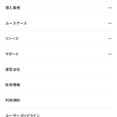
SEO
採用サイト
導入事例
運用
サービスサイト
サイト運用
事例インタビュー
業種から探す
ユースケース
セキュリティ
導入企業
宿泊・レジャー
大企業・エンタープライズ
ワークスペース
サイト制作事例
エンタメ
リソース
より自在に
制作会社
自治体
テンプレートを探す
Figma to Studio
広告代理店・コンサル
サポート
課題から探す
制作会社を探す
Lottie for Studio
スタートアップ
マーケターでのLP運用
総合窓口
サイト制作事例
アクセシビリティ
運営会社
飲食店
よくある質問
WordPressからの移行
ブログ
ヘルプセンター
小売・EC
サイト導線の変更
最新情報
採用情報
システムステータス
Studio Community
学習コンテンツ
利用規約
公式YouTube
全国ワークショップ
ユーザーガイドライン