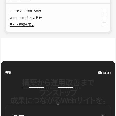
マーケターでのLP運用
WordPressからの移行
サイト導線の変更
特徴
Feature
構築から運用改善
まで
ワンストップ
成果につながるWebサイトを。