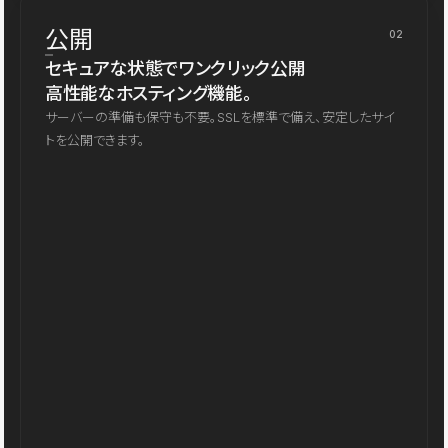
公開
02
セキュアな状態でワンクリック公開
高性能なホスティング機能。
サーバーの準備も保守も不要。SSLを標準で備え、安定したサイ
トを公開できます。