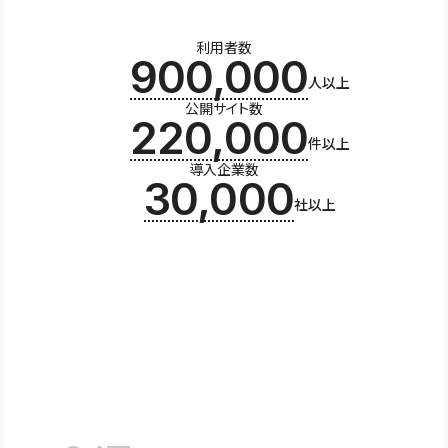
利用者数
900,000
人以上
公開サイト数
220,000
件以上
導入企業数
30,000
社以上