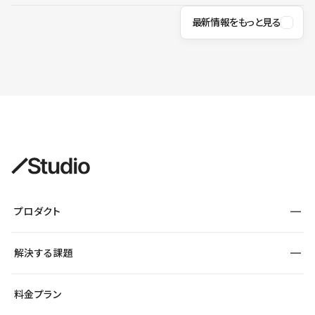
最新情報をもっと見る
プロダクト
構築
解決する課題
デザインエディタ
CMS
サイト種別から探す
料金プラン
コーポレートサイト
フォーム