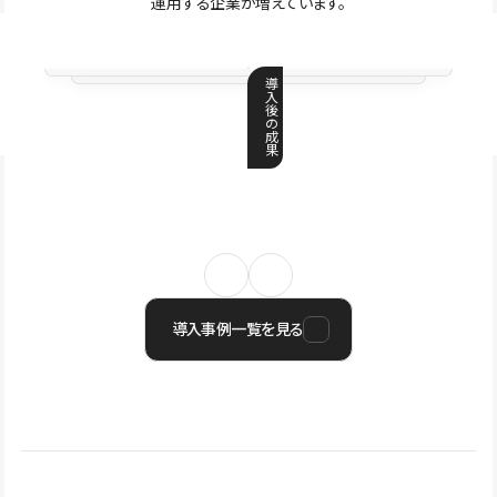
運用する企業が増えています。
導
入
後
の
成
果
導入事例一覧を見る