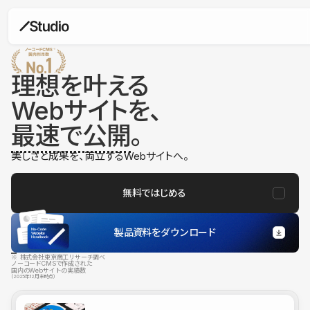
理想を叶える
Webサイトを、
最速で公開
。
美しさと成果を、両立するWebサイトへ。
無料ではじめる
製品資料をダウンロード
※ 株式会社東京商工リサーチ調べ
ノーコードCMSで作成された
国内のWebサイトの実績数
（2025年12月末時点）