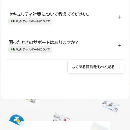
はい。CMSやコンポーネントを活用して更新範囲を設計しておく
セキュリティ対策について教えてください。
ことで、デザインを崩しにくい状態で運用できます。 さらにコン
セキュリティ・サポートについて
テンツ編集モードを使うと、編集できる範囲をテキスト・画像・ア
イコンなどに絞れるため、担当者ごとの見た目のばらつきを抑え
Studioでは、公開サイトやサービスを安全に利用できるよう、通信
困ったときのサポートはありますか？
ながらレイアウトに影響を与えずに更新作業を進めやすくなりま
の暗号化、データ保護、アクセス管理、脆弱性対策など、複数の観
セキュリティ・サポートについて
す。
点からセキュリティ対策を行っています。Studioで公開したサイト
はSSL/TLSによる通信暗号化に対応しており、悪質なスクリプトの
よくある質問をもっと見る
操作方法や機能については、ヘルプセンターでご確認いただけま
実行制限や、不正アクセス・攻撃への対策も実施しています。
す。編集、公開、CMS、フォーム、ドメイン設定など、目的に合
Studioのセキュリティ対策について
わせて記事を検索できます。有人サポート（チャット）は Mini プ
ラン以上のご契約プロジェクトでご利用いただけます。そのほか、
ユーザー同士で質問・相談できるコミュニティもご利用ください。
ヘルプセンターはこちら