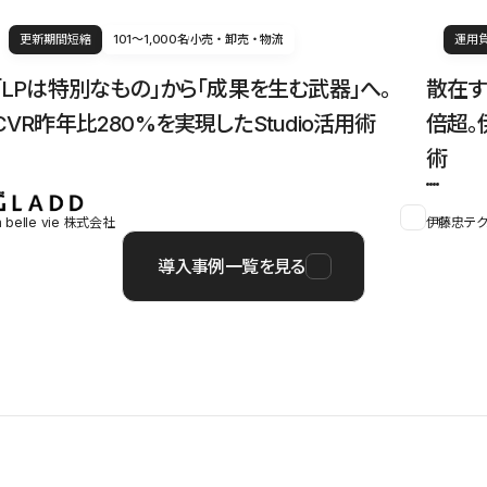
更新期間短縮
101〜1,000名
小売・卸売・物流
運用
「LPは特別なもの」から「成果を生む武器」へ。
散在す
CVR昨年比280%を実現したStudio活用術
倍超。
術
a belle vie 株式会社
伊藤忠テク
導入事例一覧を見る