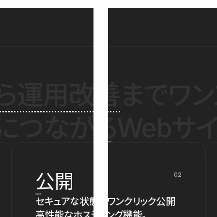
ら運用改善
までワン
につながるWebサイ
公開
02
セキュアな状態でワンクリック公開
高性能なホスティング機能。