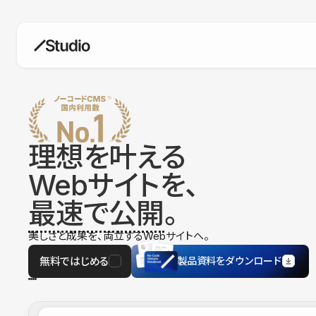
構築
デザインエディタ
コードを書かずにデザイン自体を自
在に
理想を叶える
CMS
Webサイトを、
柔軟なコンテンツ管理システム
最速で公開
。
フォーム
フォーム設置もノーコードで完結
美しさと成果を、両立するWebサイトへ。
SEO
検索エンジン向けの設定項目も充実
無料ではじめる
製品資料をダウンロード