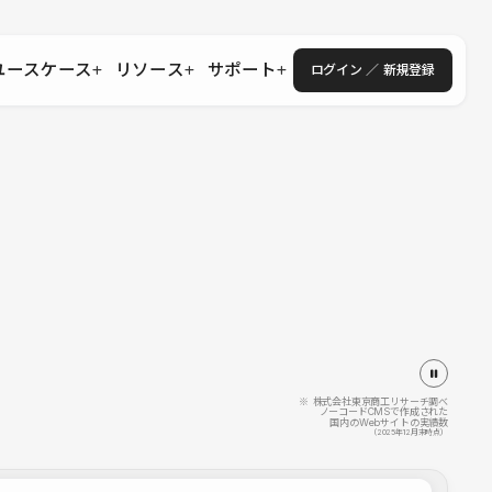
ユースケース
リソース
サポート
ログイン ／ 新規登録
・エンタープライズ
ス
相談窓口
学習コンテンツ
目的に沿ったサポートコンテンツを探す
 Store
Studio Academy
社
よくある質問
ートから始める
公式YouTubeの動画で学ぶ
採用
導入にあたってよくある質問を探す
理店・コンサル
o Showcase
全国ワークショップ
ヘルプセンター
を見る
基本操作を学ぶイベントを探す
トアップ
操作や機能に関するマニュアルを探す
 Community
セミナー
システムステータス
同士で繋がり知見を深める
技術向上に役立つイベントを探す
不具合・障害情報を確認する
 Experts
C
作会社を探す
※ 株式会社東京商工リサーチ調べ
ノーコードCMSで作成された
国内のWebサイトの実績数
 Blog
（2025年12月末時点）
見る
s New