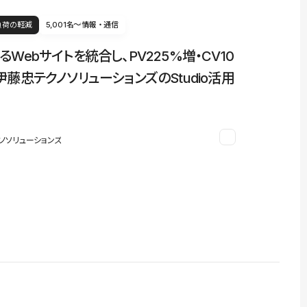
負荷の軽減
5,001名〜
情報・通信
るWebサイトを統合し、PV225%増・CV10
伊藤忠テクノソリューションズのStudio活用
ノソリューションズ