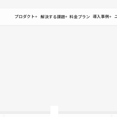
プロダクト
導入事例
解決する課題
料金プラン
運用
より自在に
事例インタビュー
大企業
リソー
お客様からの声をご紹介
サイト運用
Figma to Studio
Studio
制作会
導入企業
安心のバックアップや権限管理
デザインを一瞬でWebサイトに
テンプレ
様々な規模・業種の企業が
広告代
セキュリティ
Lottie for Studio
Studi
Studio Showcase
サイトの安全を守る仕組み
より豊かなアニメーション表現
制作事例
スター
Studioサイトギャラリー
ワークスペース
アクセシビリティ
Studio
複数プロジェクトを一括管理
Webサイトをすべての人に
飲食店
ユーザー
Studio
小売・E
Web制
Studio
ブログを
What'