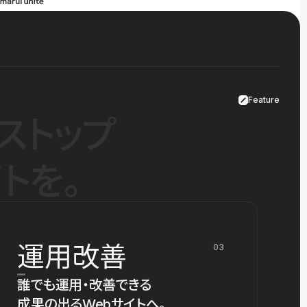
Feature
ストップ
トを。
運用改善
03
誰でも運用・改善できる
成果の出るWebサイトへ。