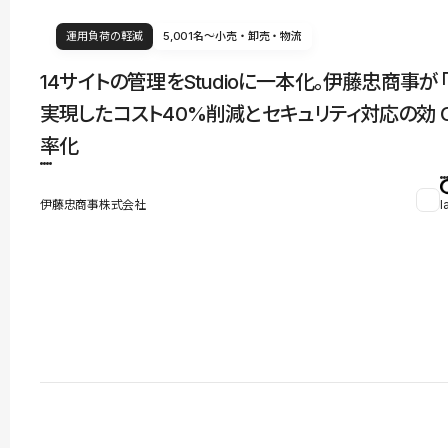
運用負荷の軽減
5,001名〜
小売・卸売・物流
14サイトの管理をStudioに一本化。伊藤忠商事が
実現したコスト40%削減とセキュリティ対応の効
率化
伊藤忠商事株式会社
l