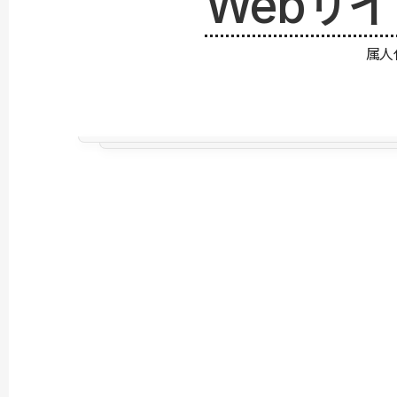
Webサ
属人