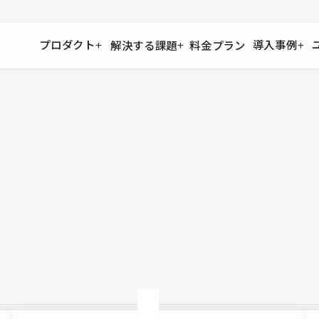
プロダクト
導入事例
解決する課題
料金プラン
運用
より自在に
事例インタビュー
大企業
リソー
お客様からの声をご紹介
サイト運用
Figma to Studio
Studio
制作会
導入企業
安心のバックアップや権限管理
デザインを一瞬でWebサイトに
テンプレ
様々な規模・業種の企業が
広告代
セキュリティ
Lottie for Studio
Studi
Studio Showcase
サイトの安全を守る仕組み
より豊かなアニメーション表現
制作事例
スター
Studioサイトギャラリー
ワークスペース
アクセシビリティ
Studio
複数プロジェクトを一括管理
Webサイトをすべての人に
飲食店
ユーザー
Studio
小売・E
Web制
Studio
ブログを
What'