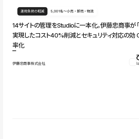
運用負荷の軽減
5,001名〜
小売・卸売・物流
14サイトの管理をStudioに一本化。伊藤忠商事が
実現したコスト40%削減とセキュリティ対応の効
率化
伊藤忠商事株式会社
l