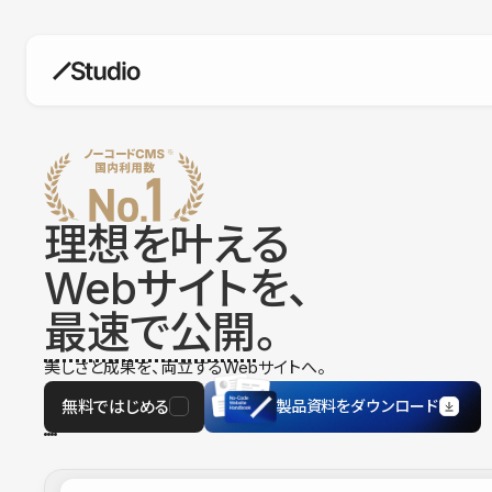
構築
デザインエディタ
コードを書かずにデザイン自体を自
在に
理想を叶える
CMS
Webサイトを、
柔軟なコンテンツ管理システム
最速で公開
。
フォーム
フォーム設置もノーコードで完結
美しさと成果を、両立するWebサイトへ。
SEO
検索エンジン向けの設定項目も充実
無料ではじめる
製品資料をダウンロード