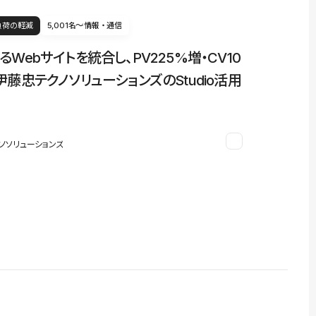
負荷の軽減
5,001名〜
情報・通信
るWebサイトを統合し、PV225%増・CV10
伊藤忠テクノソリューションズのStudio活用
ノソリューションズ