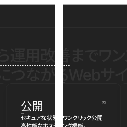
ら運用改善
までワン
につながるWebサイ
公開
02
セキュアな状態でワンクリック公開
高性能なホスティング機能。