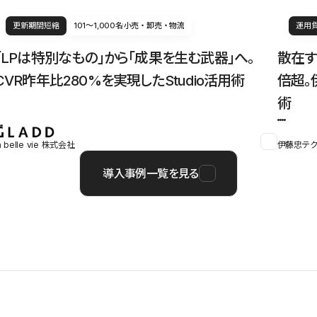
更新期間短縮
101〜1,000名
小売・卸売・物流
運用
「LPは特別なもの」から「成果を生む武器」へ。
散在す
CVR昨年比280%を実現したStudio活用術
倍超。
術
a belle vie 株式会社
伊藤忠テク
導入事例一覧を見る