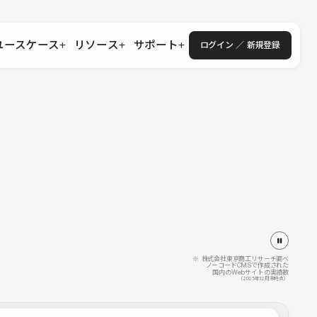
ユースケース
リソース
サポート
ログイン ／ 新規登録
・エンタープライズ
ス
相談窓口
学習コンテンツ
目的に沿ったサポートコンテンツを探す
 Store
Studio Academy
社
よくある質問
ートから始める
公式YouTubeの動画で学ぶ
採用
導入にあたってよくある質問を探す
理店・コンサル
o Showcase
全国ワークショップ
ヘルプセンター
を見る
基本操作を学ぶイベントを探す
トアップ
操作や機能に関するマニュアルを探す
 Community
セミナー
システムステータス
同士で繋がり知見を深める
技術向上に役立つイベントを探す
不具合・障害情報を確認する
 Experts
C
作会社を探す
※ 株式会社東京商工リサーチ調べ
ノーコードCMSで作成された
国内のWebサイトの実績数
 Blog
（2025年12月末時点）
見る
s New