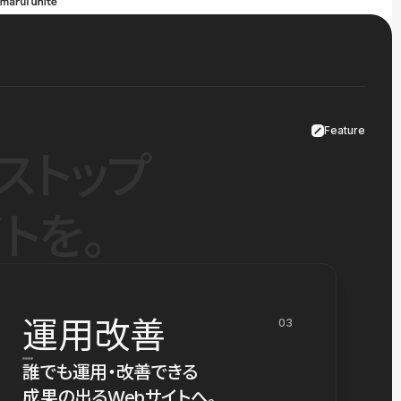
Feature
ストップ
トを。
運用改善
03
誰でも運用・改善できる
成果の出るWebサイトへ。