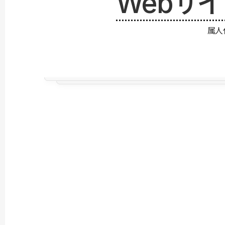
Webサ
属人