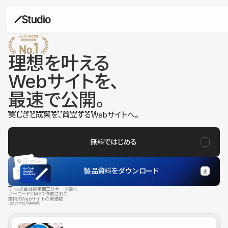
理想を叶える
Webサイトを、
最速で公開
。
美しさと成果を、両立するWebサイトへ。
無料ではじめる
製品資料をダウンロード
※ 株式会社東京商工リサーチ調べ
ノーコードCMSで作成された
国内のWebサイトの実績数
（2025年12月末時点）