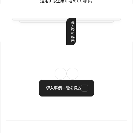
運用する企業が増えています。
導
入
後
の
成
果
導入事例一覧を見る