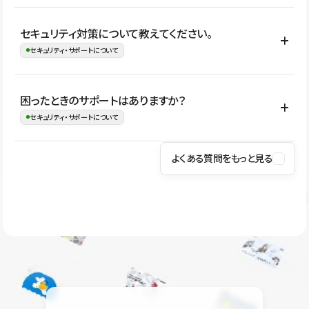
はい。CMSやコンポーネントを活用して更新範囲を設計しておく
セキュリティ対策について教えてください。
ことで、デザインを崩しにくい状態で運用できます。 さらにコン
セキュリティ・サポートについて
テンツ編集モードを使うと、編集できる範囲をテキスト・画像・ア
イコンなどに絞れるため、担当者ごとの見た目のばらつきを抑え
Studioでは、公開サイトやサービスを安全に利用できるよう、通信
困ったときのサポートはありますか？
ながらレイアウトに影響を与えずに更新作業を進めやすくなりま
の暗号化、データ保護、アクセス管理、脆弱性対策など、複数の観
セキュリティ・サポートについて
す。
点からセキュリティ対策を行っています。Studioで公開したサイト
はSSL/TLSによる通信暗号化に対応しており、悪質なスクリプトの
よくある質問をもっと見る
操作方法や機能については、ヘルプセンターでご確認いただけま
実行制限や、不正アクセス・攻撃への対策も実施しています。
す。編集、公開、CMS、フォーム、ドメイン設定など、目的に合
Studioのセキュリティ対策について
わせて記事を検索できます。有人サポート（チャット）は Mini プ
ラン以上のご契約プロジェクトでご利用いただけます。そのほか、
ユーザー同士で質問・相談できるコミュニティもご利用ください。
ヘルプセンターはこちら