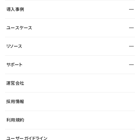
SEO
採用サイト
導入事例
運用
サービスサイト
サイト運用
事例インタビュー
業種から探す
ユースケース
セキュリティ
導入企業
宿泊・レジャー
大企業・エンタープライズ
ワークスペース
サイト制作事例
エンタメ
リソース
より自在に
制作会社
自治体
テンプレートを探す
Figma to Studio
広告代理店・コンサル
サポート
課題から探す
制作会社を探す
Lottie for Studio
スタートアップ
マーケターでのLP運用
総合窓口
サイト制作事例
アクセシビリティ
運営会社
飲食店
よくある質問
WordPressからの移行
ブログ
ヘルプセンター
小売・EC
サイト導線の変更
最新情報
採用情報
システムステータス
Studio Community
学習コンテンツ
利用規約
公式YouTube
全国ワークショップ
ユーザーガイドライン