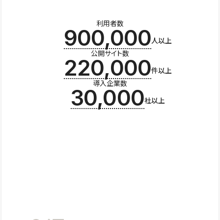
利用者数
900,000
人以上
公開サイト数
220,000
件以上
導入企業数
30,000
社以上