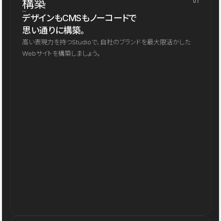
構築
01
デザインもCMSもノーコードで
思い通りに構築。
高い表現力を持つStudioで、自社のブランドを最大限活かした
Webサイトを構築しましょう。