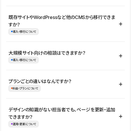
コーポレートサイト、サービスサイト、LP、採用サイト、ブロ
既存サイトやWordPressなど他のCMSから移行できま
グ・メディア、イベントサイト、店舗・商品紹介サイト、ポートフ
すか？
ォリオなど幅広く制作できます。
導入・移行について
制作事例はこちら
はい。既存サイトの構成やコンテンツ、URLを整理したうえで、
大規模サイト向けの相談はできますか？
Studio上に再構築する形で移行できます。 WordPressの場合は、
導入・移行について
XMLファイルを使って投稿記事や固定ページ、カテゴリー、タグな
どの一部データをStudio CMSへインポートできます。ただし、サ
はい。アクセス規模が大きいサイトや、複数部門での運用、権限管
プランごとの違いはなんですか？
イト全体のデザインや設定がそのまま移行されるわけではないた
理、セキュリティ確認、既存システムとの連携など、個別の要件が
料金・プランについて
め、移行後にページ構成やデザイン、CMS設計、URL・リダイレク
ある場合はご相談いただけます。サイトの規模や運用体制に応じ
ト設定などの確認が必要です。
て、適したプランや進め方をご案内します。要件が固まりきってい
公開ページ数、バージョン履歴の期間、CMS利用数の上限、権限
デザインの知識がない担当者でも、ページを更新・追加
ない段階でも、お問い合わせください。
管理の有無などがプランごとに異なります。詳しくは料金プランペ
できますか？
お問合せはこちら
ージをご覧ください。
運用・更新について
料金プランはこちら