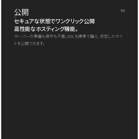
公開
02
セキュアな状態でワンクリック公開
高性能なホスティング機能。
サーバーの準備も保守も不要。SSLを標準で備え、安定したサイ
トを公開できます。