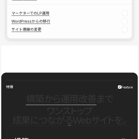
マーケターでのLP運用
WordPressからの移行
サイト導線の変更
特徴
Feature
構築から運用改善
まで
ワンストップ
成果につながるWebサイトを。