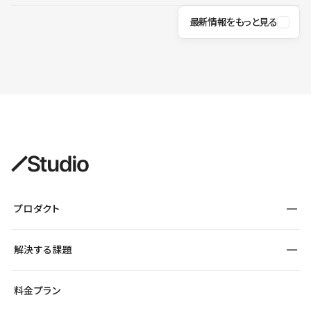
最新情報をもっと見る
プロダクト
構築
解決する課題
デザインエディタ
CMS
サイト種別から探す
料金プラン
コーポレートサイト
フォーム