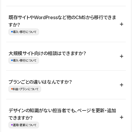
コーポレートサイト、サービスサイト、LP、採用サイト、ブロ
既存サイトやWordPressなど他のCMSから移行できま
グ・メディア、イベントサイト、店舗・商品紹介サイト、ポートフ
すか？
ォリオなど幅広く制作できます。
導入・移行について
制作事例はこちら
はい。既存サイトの構成やコンテンツ、URLを整理したうえで、
大規模サイト向けの相談はできますか？
Studio上に再構築する形で移行できます。 WordPressの場合は、
導入・移行について
XMLファイルを使って投稿記事や固定ページ、カテゴリー、タグな
どの一部データをStudio CMSへインポートできます。ただし、サ
はい。アクセス規模が大きいサイトや、複数部門での運用、権限管
プランごとの違いはなんですか？
イト全体のデザインや設定がそのまま移行されるわけではないた
理、セキュリティ確認、既存システムとの連携など、個別の要件が
料金・プランについて
め、移行後にページ構成やデザイン、CMS設計、URL・リダイレク
ある場合はご相談いただけます。サイトの規模や運用体制に応じ
ト設定などの確認が必要です。
て、適したプランや進め方をご案内します。要件が固まりきってい
公開ページ数、バージョン履歴の期間、CMS利用数の上限、権限
デザインの知識がない担当者でも、ページを更新・追加
ない段階でも、お問い合わせください。
管理の有無などがプランごとに異なります。詳しくは料金プランペ
できますか？
お問合せはこちら
ージをご覧ください。
運用・更新について
料金プランはこちら