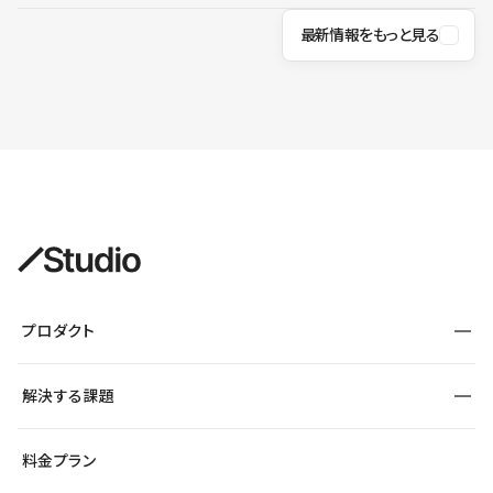
最新情報をもっと見る
プロダクト
構築
解決する課題
デザインエディタ
CMS
サイト種別から探す
料金プラン
コーポレートサイト
フォーム