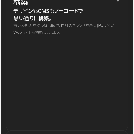
構築
01
デザインもCMSもノーコードで
思い通りに構築。
高い表現力を持つStudioで、自社のブランドを最大限活かした
Webサイトを構築しましょう。