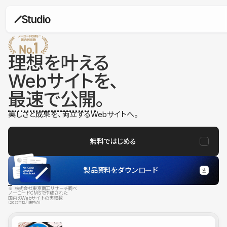
理想を叶える
Webサイトを、
最速で公開
。
美しさと成果を、両立するWebサイトへ。
無料ではじめる
製品資料をダウンロード
※ 株式会社東京商工リサーチ調べ
ノーコードCMSで作成された
国内のWebサイトの実績数
（2025年12月末時点）