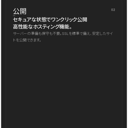
公開
02
セキュアな状態でワンクリック公開
高性能なホスティング機能。
サーバーの準備も保守も不要。SSLを標準で備え、安定したサイ
トを公開できます。