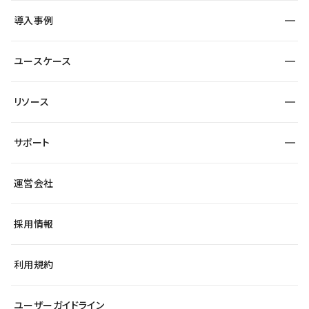
SEO
採用サイト
導入事例
運用
サービスサイト
サイト運用
事例インタビュー
業種から探す
ユースケース
セキュリティ
導入企業
宿泊・レジャー
大企業・エンタープライズ
ワークスペース
サイト制作事例
エンタメ
リソース
より自在に
制作会社
自治体
テンプレートを探す
Figma to Studio
広告代理店・コンサル
サポート
課題から探す
制作会社を探す
Lottie for Studio
スタートアップ
マーケターでのLP運用
総合窓口
サイト制作事例
アクセシビリティ
運営会社
飲食店
よくある質問
WordPressからの移行
ブログ
ヘルプセンター
小売・EC
サイト導線の変更
最新情報
採用情報
システムステータス
Studio Community
学習コンテンツ
利用規約
公式YouTube
全国ワークショップ
ユーザーガイドライン