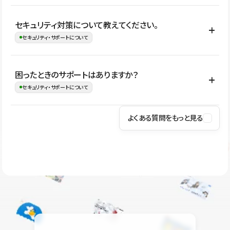
はい。CMSやコンポーネントを活用して更新範囲を設計しておく
セキュリティ対策について教えてください。
ことで、デザインを崩しにくい状態で運用できます。 さらにコン
セキュリティ・サポートについて
テンツ編集モードを使うと、編集できる範囲をテキスト・画像・ア
イコンなどに絞れるため、担当者ごとの見た目のばらつきを抑え
Studioでは、公開サイトやサービスを安全に利用できるよう、通信
困ったときのサポートはありますか？
ながらレイアウトに影響を与えずに更新作業を進めやすくなりま
の暗号化、データ保護、アクセス管理、脆弱性対策など、複数の観
セキュリティ・サポートについて
す。
点からセキュリティ対策を行っています。Studioで公開したサイト
はSSL/TLSによる通信暗号化に対応しており、悪質なスクリプトの
よくある質問をもっと見る
操作方法や機能については、ヘルプセンターでご確認いただけま
実行制限や、不正アクセス・攻撃への対策も実施しています。
す。編集、公開、CMS、フォーム、ドメイン設定など、目的に合
Studioのセキュリティ対策について
わせて記事を検索できます。有人サポート（チャット）は Mini プ
ラン以上のご契約プロジェクトでご利用いただけます。そのほか、
ユーザー同士で質問・相談できるコミュニティもご利用ください。
ヘルプセンターはこちら