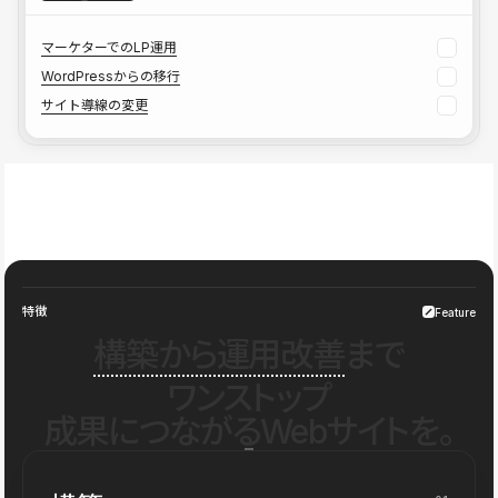
マーケターでのLP運用
WordPressからの移行
サイト導線の変更
特徴
Feature
構築から運用改善
まで
ワンストップ
成果につながるWebサイトを。