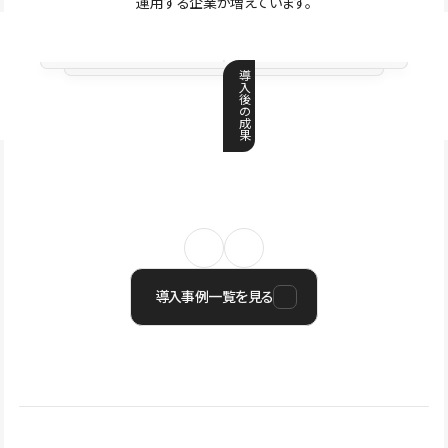
運用する企業が増えています。
導
入
後
の
成
果
導入事例一覧を見る