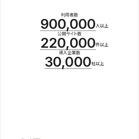
利用者数
900,000
人以上
公開サイト数
220,000
件以上
導入企業数
30,000
社以上