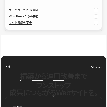
マーケターでのLP運用
WordPressからの移行
サイト導線の変更
特徴
Feature
構築から運用改善
まで
ワンストップ
成果につながるWebサイトを。