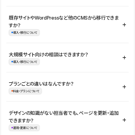
コーポレートサイト、サービスサイト、LP、採用サイト、ブロ
既存サイトやWordPressなど他のCMSから移行できま
グ・メディア、イベントサイト、店舗・商品紹介サイト、ポートフ
すか？
ォリオなど幅広く制作できます。
導入・移行について
制作事例はこちら
はい。既存サイトの構成やコンテンツ、URLを整理したうえで、
大規模サイト向けの相談はできますか？
Studio上に再構築する形で移行できます。 WordPressの場合は、
導入・移行について
XMLファイルを使って投稿記事や固定ページ、カテゴリー、タグな
どの一部データをStudio CMSへインポートできます。ただし、サ
はい。アクセス規模が大きいサイトや、複数部門での運用、権限管
プランごとの違いはなんですか？
イト全体のデザインや設定がそのまま移行されるわけではないた
理、セキュリティ確認、既存システムとの連携など、個別の要件が
料金・プランについて
め、移行後にページ構成やデザイン、CMS設計、URL・リダイレク
ある場合はご相談いただけます。サイトの規模や運用体制に応じ
ト設定などの確認が必要です。
て、適したプランや進め方をご案内します。要件が固まりきってい
公開ページ数、バージョン履歴の期間、CMS利用数の上限、権限
デザインの知識がない担当者でも、ページを更新・追加
ない段階でも、お問い合わせください。
管理の有無などがプランごとに異なります。詳しくは料金プランペ
できますか？
お問合せはこちら
ージをご覧ください。
運用・更新について
料金プランはこちら