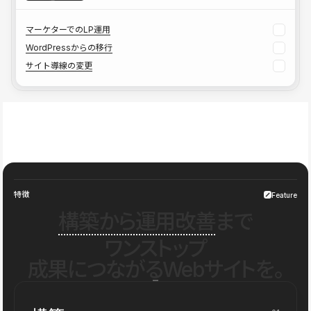
マーケターでのLP運用
WordPressからの移行
サイト導線の変更
特徴
Feature
構築から運用改善
まで
ワンストップ
成果につながるWebサイトを。