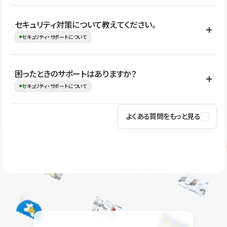
はい。CMSやコンポーネントを活用して更新範囲を設計しておく
セキュリティ対策について教えてください。
ことで、デザインを崩しにくい状態で運用できます。 さらにコン
セキュリティ・サポートについて
テンツ編集モードを使うと、編集できる範囲をテキスト・画像・ア
イコンなどに絞れるため、担当者ごとの見た目のばらつきを抑え
Studioでは、公開サイトやサービスを安全に利用できるよう、通信
困ったときのサポートはありますか？
ながらレイアウトに影響を与えずに更新作業を進めやすくなりま
の暗号化、データ保護、アクセス管理、脆弱性対策など、複数の観
セキュリティ・サポートについて
す。
点からセキュリティ対策を行っています。Studioで公開したサイト
はSSL/TLSによる通信暗号化に対応しており、悪質なスクリプトの
よくある質問をもっと見る
操作方法や機能については、ヘルプセンターでご確認いただけま
実行制限や、不正アクセス・攻撃への対策も実施しています。
す。編集、公開、CMS、フォーム、ドメイン設定など、目的に合
Studioのセキュリティ対策について
わせて記事を検索できます。有人サポート（チャット）は Mini プ
ラン以上のご契約プロジェクトでご利用いただけます。そのほか、
ユーザー同士で質問・相談できるコミュニティもご利用ください。
ヘルプセンターはこちら