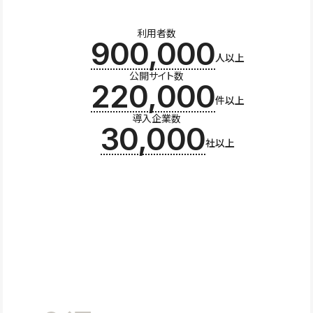
利用者数
900,000
人以上
公開サイト数
220,000
件以上
導入企業数
30,000
社以上