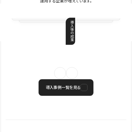
運用する企業が増えています。
導
入
後
の
成
果
導入事例一覧を見る