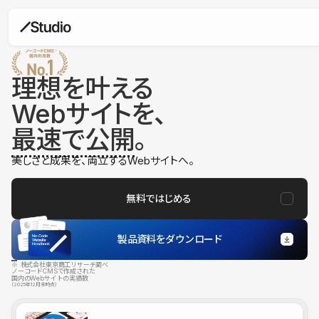
理想を叶える
Webサイトを、
最速で公開
。
美しさと成果を、両立するWebサイトへ。
無料ではじめる
製品資料をダウンロード
※ 株式会社東京商工リサーチ調べ
ノーコードCMSで作成された
国内のWebサイトの実績数
（2025年12月末時点）