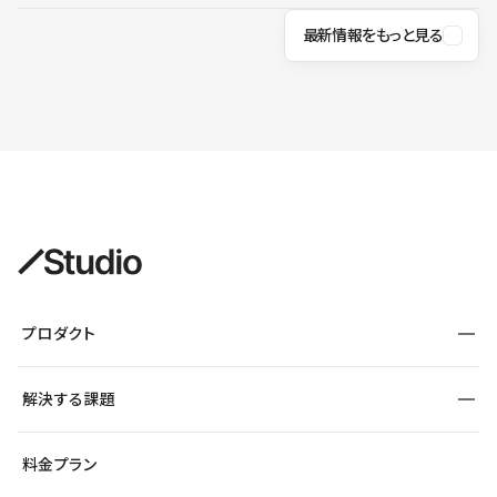
最新情報をもっと見る
プロダクト
構築
解決する課題
デザインエディタ
CMS
サイト種別から探す
料金プラン
コーポレートサイト
フォーム