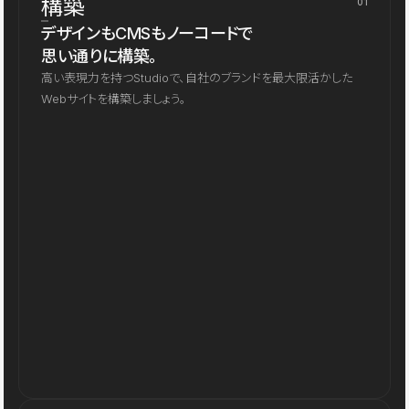
構築
01
デザインもCMSもノーコードで
思い通りに構築。
高い表現力を持つStudioで、自社のブランドを最大限活かした
Webサイトを構築しましょう。