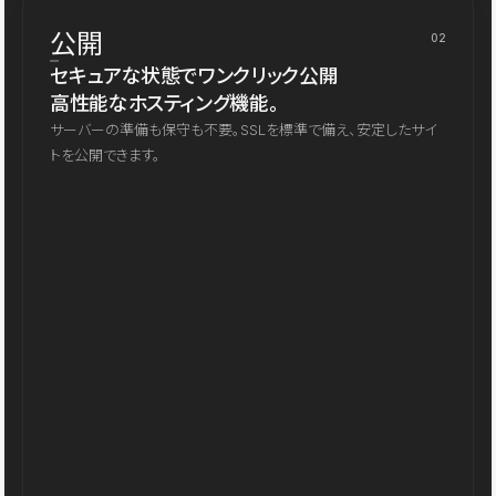
公開
02
セキュアな状態でワンクリック公開
高性能なホスティング機能。
サーバーの準備も保守も不要。SSLを標準で備え、安定したサイ
トを公開できます。