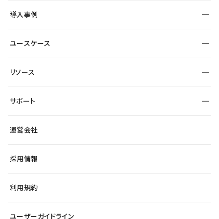
SEO
採用サイト
導入事例
運用
サービスサイト
サイト運用
事例インタビュー
業種から探す
ユースケース
セキュリティ
導入企業
宿泊・レジャー
大企業・エンタープライズ
ワークスペース
サイト制作事例
エンタメ
リソース
より自在に
制作会社
自治体
テンプレートを探す
Figma to Studio
広告代理店・コンサル
サポート
課題から探す
制作会社を探す
Lottie for Studio
スタートアップ
マーケターでのLP運用
総合窓口
サイト制作事例
アクセシビリティ
運営会社
飲食店
よくある質問
WordPressからの移行
ブログ
ヘルプセンター
小売・EC
サイト導線の変更
最新情報
採用情報
システムステータス
Studio Community
学習コンテンツ
利用規約
公式YouTube
全国ワークショップ
ユーザーガイドライン