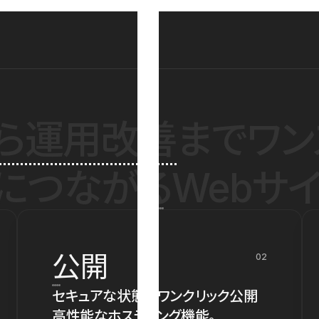
ら運用改善
までワン
につながるWebサイ
公開
02
セキュアな状態でワンクリック公開
高性能なホスティング機能。