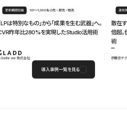
更新期間短縮
101〜1,000名
小売・卸売・物流
運用
「LPは特別なもの」から「成果を生む武器」へ。
散在す
CVR昨年比280%を実現したStudio活用術
倍超。
術
a belle vie 株式会社
伊藤忠テク
導入事例一覧を見る