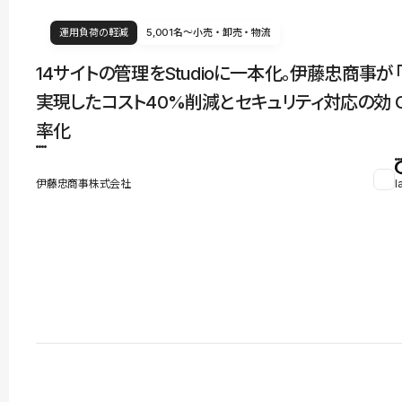
運用負荷の軽減
5,001名〜
小売・卸売・物流
14サイトの管理をStudioに一本化。伊藤忠商事が
実現したコスト40%削減とセキュリティ対応の効
率化
伊藤忠商事株式会社
l