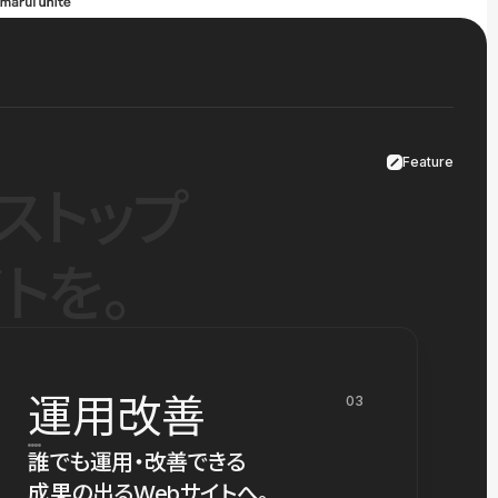
Feature
ストップ
トを。
運用改善
03
誰でも運用・改善できる
成果の出るWebサイトへ。