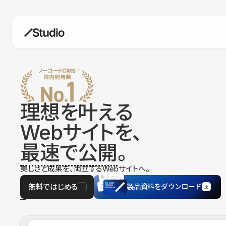
構築
デザインエディタ
コードを書かずにデザイン自体を自
在に
理想を叶える
CMS
Webサイトを、
柔軟なコンテンツ管理システム
最速で公開
。
フォーム
フォーム設置もノーコードで完結
美しさと成果を、両立するWebサイトへ。
SEO
検索エンジン向けの設定項目も充実
無料ではじめる
製品資料をダウンロード