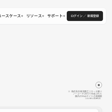
ユースケース
リソース
サポート
ログイン ／ 新規登録
・エンタープライズ
ス
相談窓口
学習コンテンツ
目的に沿ったサポートコンテンツを探す
 Store
Studio Academy
社
よくある質問
ートから始める
公式YouTubeの動画で学ぶ
採用
導入にあたってよくある質問を探す
理店・コンサル
o Showcase
全国ワークショップ
ヘルプセンター
を見る
基本操作を学ぶイベントを探す
トアップ
操作や機能に関するマニュアルを探す
 Community
セミナー
システムステータス
同士で繋がり知見を深める
技術向上に役立つイベントを探す
不具合・障害情報を確認する
 Experts
C
作会社を探す
※ 株式会社東京商工リサーチ調べ
ノーコードCMSで作成された
国内のWebサイトの実績数
 Blog
（2025年12月末時点）
見る
s New