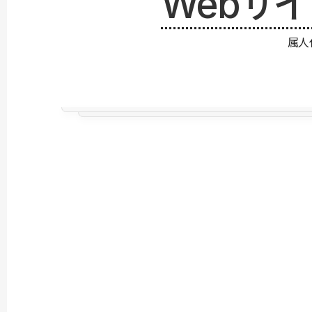
Webサ
属人