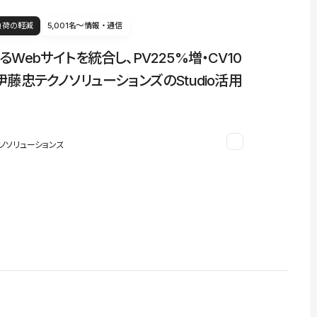
負荷の軽減
5,001名〜
情報・通信
るWebサイトを統合し、PV225%増・CV10
伊藤忠テクノソリューションズのStudio活用
ノソリューションズ