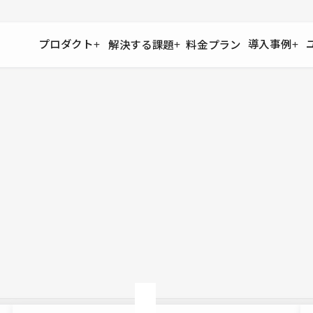
プロダクト
導入事例
解決する課題
料金プラン
運用
より自在に
事例インタビュー
大企業
リソー
お客様からの声をご紹介
サイト運用
Figma to Studio
Studio
制作会
導入企業
安心のバックアップや権限管理
デザインを一瞬でWebサイトに
テンプレ
様々な規模・業種の企業が
広告代
セキュリティ
Lottie for Studio
Studi
Studio Showcase
サイトの安全を守る仕組み
より豊かなアニメーション表現
制作事例
スター
Studioサイトギャラリー
ワークスペース
アクセシビリティ
Studio
複数プロジェクトを一括管理
Webサイトをすべての人に
飲食店
ユーザー
Studio
小売・E
Web制
Studio
ブログを
What'