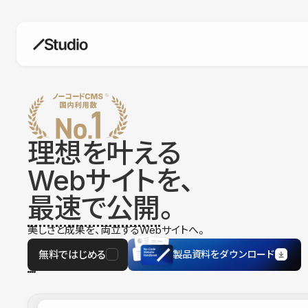
構築
デザインエディタ
コードを書かずにデザイン自体を自
在に
理想を叶える
CMS
Webサイトを、
柔軟なコンテンツ管理システム
最速で公開
。
フォーム
フォーム設置もノーコードで完結
美しさと成果を、両立するWebサイトへ。
SEO
検索エンジン向けの設定項目も充実
無料ではじめる
製品資料をダウンロード