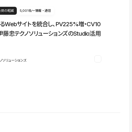
負荷の軽減
5,001名〜
情報・通信
るWebサイトを統合し、PV225%増・CV10
伊藤忠テクノソリューションズのStudio活用
ノソリューションズ