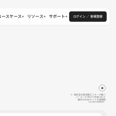
ユースケース
リソース
サポート
ログイン ／ 新規登録
・エンタープライズ
ス
相談窓口
学習コンテンツ
目的に沿ったサポートコンテンツを探す
 Store
Studio Academy
社
よくある質問
ートから始める
公式YouTubeの動画で学ぶ
採用
導入にあたってよくある質問を探す
理店・コンサル
o Showcase
全国ワークショップ
ヘルプセンター
を見る
基本操作を学ぶイベントを探す
トアップ
操作や機能に関するマニュアルを探す
 Community
セミナー
システムステータス
同士で繋がり知見を深める
技術向上に役立つイベントを探す
不具合・障害情報を確認する
 Experts
C
作会社を探す
※ 株式会社東京商工リサーチ調べ
ノーコードCMSで作成された
国内のWebサイトの実績数
 Blog
（2025年12月末時点）
見る
s New