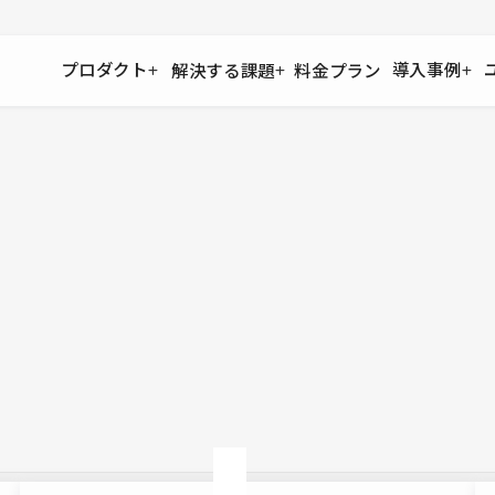
プロダクト
導入事例
解決する課題
料金プラン
運用
より自在に
事例インタビュー
大企業
リソー
お客様からの声をご紹介
サイト運用
Figma to Studio
Studio
制作会
導入企業
安心のバックアップや権限管理
デザインを一瞬でWebサイトに
テンプレ
様々な規模・業種の企業が
広告代
セキュリティ
Lottie for Studio
Studi
Studio Showcase
サイトの安全を守る仕組み
より豊かなアニメーション表現
制作事例
スター
Studioサイトギャラリー
ワークスペース
アクセシビリティ
Studio
複数プロジェクトを一括管理
Webサイトをすべての人に
飲食店
ユーザー
Studio
小売・E
Web制
Studio
ブログを
What'