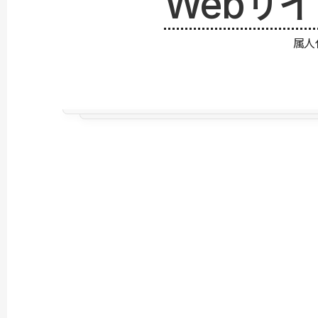
Webサ
属人