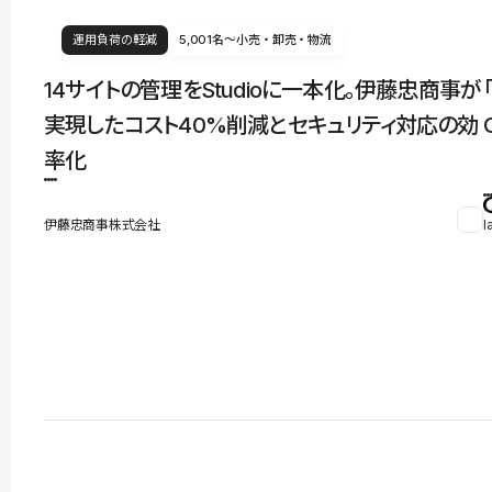
運用負荷の軽減
5,001名〜
小売・卸売・物流
14サイトの管理をStudioに一本化。伊藤忠商事が
実現したコスト40%削減とセキュリティ対応の効
率化
伊藤忠商事株式会社
l