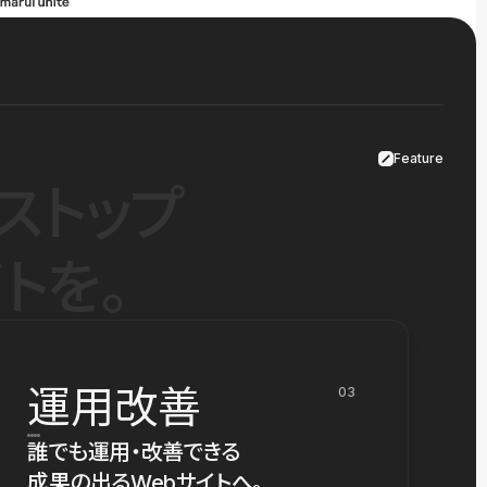
Feature
ストップ
トを。
運用改善
03
誰でも運用・改善できる
成果の出るWebサイトへ。