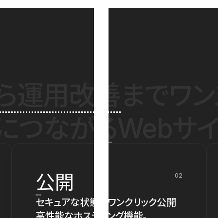
ら運用改善
までワン
につながるWebサイ
公開
02
セキュアな状態でワンクリック公開
高性能なホスティング機能。