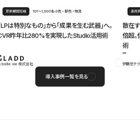
更新期間短縮
101〜1,000名
小売・卸売・物流
運用
「LPは特別なもの」から「成果を生む武器」へ。
散在す
CVR昨年比280%を実現したStudio活用術
倍超。
術
a belle vie 株式会社
伊藤忠テク
導入事例一覧を見る