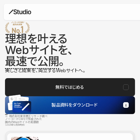
理想を叶える
Webサイトを、
最速で公開
。
美しさと成果を、両立するWebサイトへ。
無料ではじめる
製品資料をダウンロード
※ 株式会社東京商工リサーチ調べ
ノーコードCMSで作成された
国内のWebサイトの実績数
（2025年12月末時点）