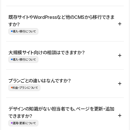
コーポレートサイト、サービスサイト、LP、採用サイト、ブロ
既存サイトやWordPressなど他のCMSから移行できま
グ・メディア、イベントサイト、店舗・商品紹介サイト、ポートフ
すか？
ォリオなど幅広く制作できます。
導入・移行について
制作事例はこちら
はい。既存サイトの構成やコンテンツ、URLを整理したうえで、
大規模サイト向けの相談はできますか？
Studio上に再構築する形で移行できます。 WordPressの場合は、
導入・移行について
XMLファイルを使って投稿記事や固定ページ、カテゴリー、タグな
どの一部データをStudio CMSへインポートできます。ただし、サ
はい。アクセス規模が大きいサイトや、複数部門での運用、権限管
プランごとの違いはなんですか？
イト全体のデザインや設定がそのまま移行されるわけではないた
理、セキュリティ確認、既存システムとの連携など、個別の要件が
料金・プランについて
め、移行後にページ構成やデザイン、CMS設計、URL・リダイレク
ある場合はご相談いただけます。サイトの規模や運用体制に応じ
ト設定などの確認が必要です。
て、適したプランや進め方をご案内します。要件が固まりきってい
公開ページ数、バージョン履歴の期間、CMS利用数の上限、権限
デザインの知識がない担当者でも、ページを更新・追加
ない段階でも、お問い合わせください。
管理の有無などがプランごとに異なります。詳しくは料金プランペ
できますか？
お問合せはこちら
ージをご覧ください。
運用・更新について
料金プランはこちら