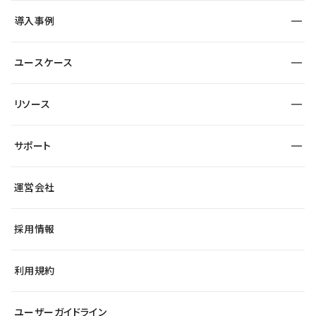
SEO
採用サイト
導入事例
運用
サービスサイト
サイト運用
事例インタビュー
業種から探す
ユースケース
セキュリティ
導入企業
宿泊・レジャー
大企業・エンタープライズ
ワークスペース
サイト制作事例
エンタメ
リソース
より自在に
制作会社
自治体
テンプレートを探す
Figma to Studio
広告代理店・コンサル
サポート
課題から探す
制作会社を探す
Lottie for Studio
スタートアップ
マーケターでのLP運用
総合窓口
サイト制作事例
アクセシビリティ
運営会社
飲食店
よくある質問
WordPressからの移行
ブログ
ヘルプセンター
小売・EC
サイト導線の変更
最新情報
採用情報
システムステータス
Studio Community
学習コンテンツ
利用規約
公式YouTube
全国ワークショップ
ユーザーガイドライン