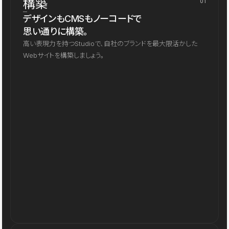
構築
01
デザインもCMSもノーコードで
思い通りに構築。
高い表現力を持つStudioで、自社のブランドを最大限活かした
Webサイトを構築しましょう。