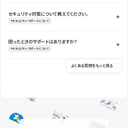
はい。CMSやコンポーネントを活用して更新範囲を設計しておく
セキュリティ対策について教えてください。
ことで、デザインを崩しにくい状態で運用できます。 さらにコン
セキュリティ・サポートについて
テンツ編集モードを使うと、編集できる範囲をテキスト・画像・ア
イコンなどに絞れるため、担当者ごとの見た目のばらつきを抑え
Studioでは、公開サイトやサービスを安全に利用できるよう、通信
困ったときのサポートはありますか？
ながらレイアウトに影響を与えずに更新作業を進めやすくなりま
の暗号化、データ保護、アクセス管理、脆弱性対策など、複数の観
セキュリティ・サポートについて
す。
点からセキュリティ対策を行っています。Studioで公開したサイト
はSSL/TLSによる通信暗号化に対応しており、悪質なスクリプトの
よくある質問をもっと見る
操作方法や機能については、ヘルプセンターでご確認いただけま
実行制限や、不正アクセス・攻撃への対策も実施しています。
す。編集、公開、CMS、フォーム、ドメイン設定など、目的に合
Studioのセキュリティ対策について
わせて記事を検索できます。有人サポート（チャット）は Mini プ
ラン以上のご契約プロジェクトでご利用いただけます。そのほか、
ユーザー同士で質問・相談できるコミュニティもご利用ください。
ヘルプセンターはこちら