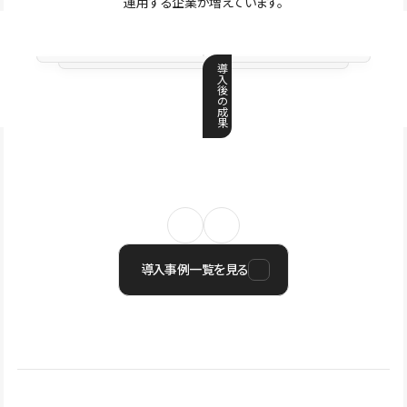
運用する企業が増えています。
導
入
後
の
成
果
導入事例一覧を見る