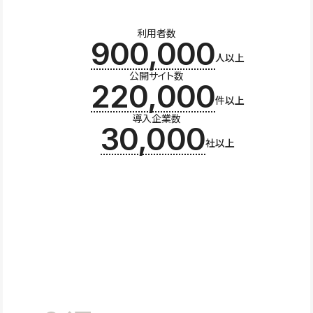
利用者数
900,000
人以上
公開サイト数
220,000
件以上
導入企業数
30,000
社以上