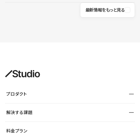
最新情報をもっと見る
プロダクト
構築
解決する課題
デザインエディタ
CMS
サイト種別から探す
料金プラン
コーポレートサイト
フォーム