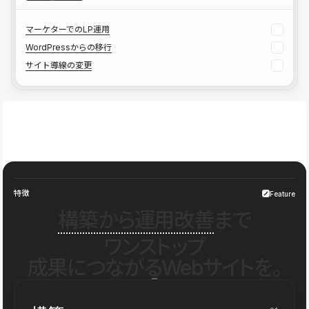
マーケターでのLP運用
WordPressからの移行
サイト導線の変更
特徴
Feature
構築から運用改善
まで
ワンストップ
成果につながるWebサイトを。