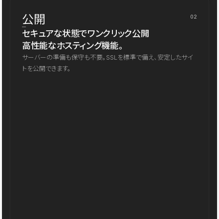
公開
02
セキュアな状態でワンクリック公開
高性能なホスティング機能。
サーバーの準備も保守も不要。SSLを標準で備え、安定したサイ
トを公開できます。