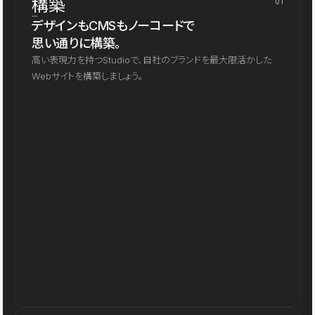
構築
01
デザインもCMSもノーコードで
思い通りに構築。
高い表現力を持つStudioで、自社のブランドを最大限活かした
Webサイトを構築しましょう。