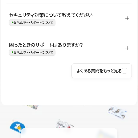
はい。CMSやコンポーネントを活用して更新範囲を設計しておく
セキュリティ対策について教えてください。
ことで、デザインを崩しにくい状態で運用できます。 さらにコン
セキュリティ・サポートについて
テンツ編集モードを使うと、編集できる範囲をテキスト・画像・ア
イコンなどに絞れるため、担当者ごとの見た目のばらつきを抑え
Studioでは、公開サイトやサービスを安全に利用できるよう、通信
困ったときのサポートはありますか？
ながらレイアウトに影響を与えずに更新作業を進めやすくなりま
の暗号化、データ保護、アクセス管理、脆弱性対策など、複数の観
セキュリティ・サポートについて
す。
点からセキュリティ対策を行っています。Studioで公開したサイト
はSSL/TLSによる通信暗号化に対応しており、悪質なスクリプトの
よくある質問をもっと見る
操作方法や機能については、ヘルプセンターでご確認いただけま
実行制限や、不正アクセス・攻撃への対策も実施しています。
す。編集、公開、CMS、フォーム、ドメイン設定など、目的に合
Studioのセキュリティ対策について
わせて記事を検索できます。有人サポート（チャット）は Mini プ
ラン以上のご契約プロジェクトでご利用いただけます。そのほか、
ユーザー同士で質問・相談できるコミュニティもご利用ください。
ヘルプセンターはこちら