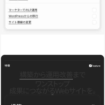
マーケターでのLP運用
WordPressからの移行
サイト導線の変更
特徴
Feature
構築から運用改善
まで
ワンストップ
成果につながるWebサイトを。