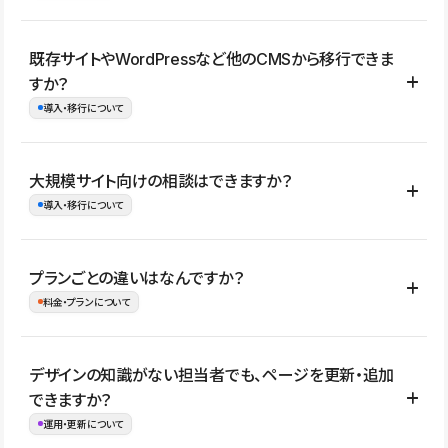
コーポレートサイト、サービスサイト、LP、採用サイト、ブロ
既存サイトやWordPressなど他のCMSから移行できま
グ・メディア、イベントサイト、店舗・商品紹介サイト、ポートフ
すか？
ォリオなど幅広く制作できます。
導入・移行について
制作事例はこちら
はい。既存サイトの構成やコンテンツ、URLを整理したうえで、
大規模サイト向けの相談はできますか？
Studio上に再構築する形で移行できます。 WordPressの場合は、
導入・移行について
XMLファイルを使って投稿記事や固定ページ、カテゴリー、タグな
どの一部データをStudio CMSへインポートできます。ただし、サ
はい。アクセス規模が大きいサイトや、複数部門での運用、権限管
プランごとの違いはなんですか？
イト全体のデザインや設定がそのまま移行されるわけではないた
理、セキュリティ確認、既存システムとの連携など、個別の要件が
料金・プランについて
め、移行後にページ構成やデザイン、CMS設計、URL・リダイレク
ある場合はご相談いただけます。サイトの規模や運用体制に応じ
ト設定などの確認が必要です。
て、適したプランや進め方をご案内します。要件が固まりきってい
公開ページ数、バージョン履歴の期間、CMS利用数の上限、権限
デザインの知識がない担当者でも、ページを更新・追加
ない段階でも、お問い合わせください。
管理の有無などがプランごとに異なります。詳しくは料金プランペ
できますか？
お問合せはこちら
ージをご覧ください。
運用・更新について
料金プランはこちら