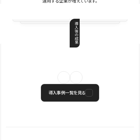
運用する企業が増えています。
導
入
後
の
成
果
導入事例一覧を見る