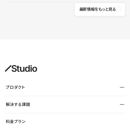
最新情報をもっと見る
プロダクト
構築
解決する課題
デザインエディタ
CMS
サイト種別から探す
料金プラン
コーポレートサイト
フォーム