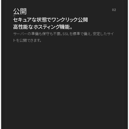
公開
02
セキュアな状態でワンクリック公開
高性能なホスティング機能。
サーバーの準備も保守も不要。SSLを標準で備え、安定したサイ
トを公開できます。