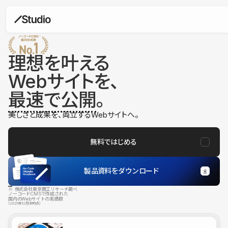
理想を叶える
Webサイトを、
最速で公開
。
美しさと成果を、両立するWebサイトへ。
無料ではじめる
製品資料をダウンロード
※ 株式会社東京商工リサーチ調べ
ノーコードCMSで作成された
国内のWebサイトの実績数
（2025年12月末時点）