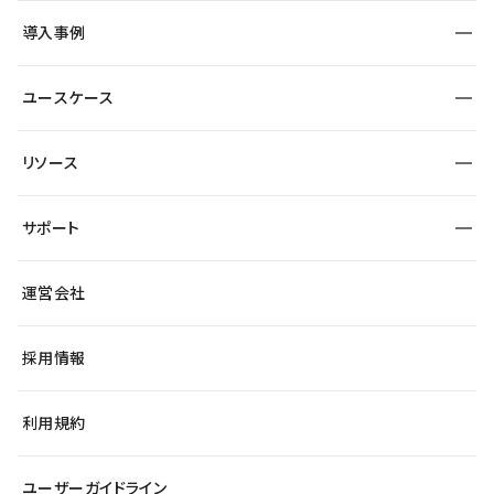
SEO
採用サイト
導入事例
運用
サービスサイト
サイト運用
事例インタビュー
業種から探す
ユースケース
セキュリティ
導入企業
宿泊・レジャー
大企業・エンタープライズ
ワークスペース
サイト制作事例
エンタメ
リソース
より自在に
制作会社
自治体
テンプレートを探す
Figma to Studio
広告代理店・コンサル
サポート
課題から探す
制作会社を探す
Lottie for Studio
スタートアップ
マーケターでのLP運用
総合窓口
サイト制作事例
アクセシビリティ
運営会社
飲食店
よくある質問
WordPressからの移行
ブログ
ヘルプセンター
小売・EC
サイト導線の変更
最新情報
採用情報
システムステータス
Studio Community
学習コンテンツ
利用規約
公式YouTube
全国ワークショップ
ユーザーガイドライン