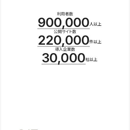
利用者数
900,000
人以上
公開サイト数
220,000
件以上
導入企業数
30,000
社以上