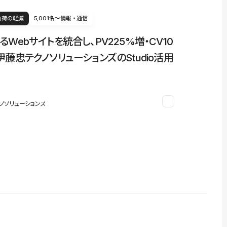
負荷の軽減
5,001名〜
情報・通信
るWebサイトを統合し、PV225%増・CV10
伊藤忠テクノソリューションズのStudio活用
ノソリューションズ