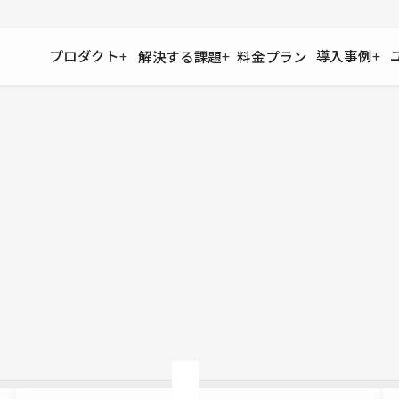
プロダクト
導入事例
解決する課題
料金プラン
運用
より自在に
事例インタビュー
大企業
リソー
お客様からの声をご紹介
サイト運用
Figma to Studio
Studio
制作会
導入企業
安心のバックアップや権限管理
デザインを一瞬でWebサイトに
テンプレ
様々な規模・業種の企業が
広告代
セキュリティ
Lottie for Studio
Studi
Studio Showcase
サイトの安全を守る仕組み
より豊かなアニメーション表現
制作事例
スター
Studioサイトギャラリー
ワークスペース
アクセシビリティ
Studio
複数プロジェクトを一括管理
Webサイトをすべての人に
飲食店
ユーザー
Studio
小売・E
Web制
Studio
ブログを
What'