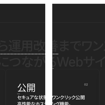
ら運用改善
までワン
につながるWebサイ
公開
02
セキュアな状態でワンクリック公開
高性能なホスティング機能。