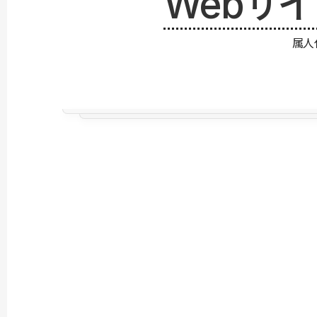
Webサ
属人