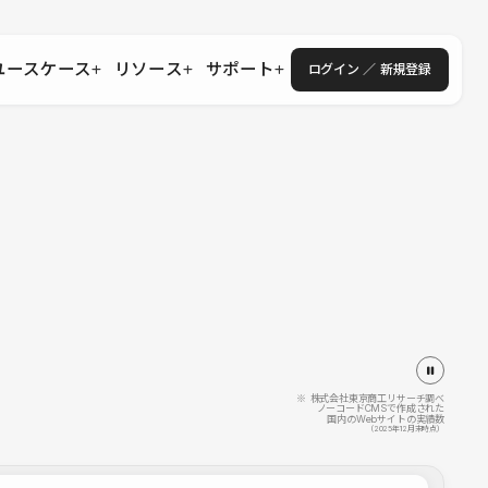
ユースケース
リソース
サポート
ログイン ／ 新規登録
・エンタープライズ
ス
相談窓口
学習コンテンツ
目的に沿ったサポートコンテンツを探す
 Store
Studio Academy
社
よくある質問
ートから始める
公式YouTubeの動画で学ぶ
採用
導入にあたってよくある質問を探す
理店・コンサル
o Showcase
全国ワークショップ
ヘルプセンター
を見る
基本操作を学ぶイベントを探す
トアップ
操作や機能に関するマニュアルを探す
 Community
セミナー
システムステータス
同士で繋がり知見を深める
技術向上に役立つイベントを探す
不具合・障害情報を確認する
 Experts
C
作会社を探す
※ 株式会社東京商工リサーチ調べ
ノーコードCMSで作成された
国内のWebサイトの実績数
 Blog
（2025年12月末時点）
見る
s New