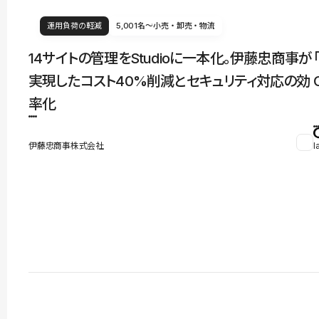
運用負荷の軽減
5,001名〜
小売・卸売・物流
14サイトの管理をStudioに一本化。伊藤忠商事が
実現したコスト40%削減とセキュリティ対応の効
率化
伊藤忠商事株式会社
l