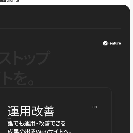
Feature
ストップ
トを。
運用改善
03
誰でも運用・改善できる
成果の出るWebサイトへ。