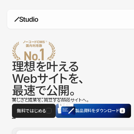
構築
デザインエディタ
コードを書かずにデザイン自体を自
在に
理想を叶える
CMS
Webサイトを、
柔軟なコンテンツ管理システム
最速で公開
。
フォーム
フォーム設置もノーコードで完結
美しさと成果を、両立するWebサイトへ。
SEO
検索エンジン向けの設定項目も充実
無料ではじめる
製品資料をダウンロード