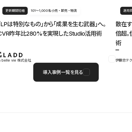
更新期間短縮
101〜1,000名
小売・卸売・物流
運用
「LPは特別なもの」から「成果を生む武器」へ。
散在す
CVR昨年比280%を実現したStudio活用術
倍超。
術
a belle vie 株式会社
伊藤忠テク
導入事例一覧を見る