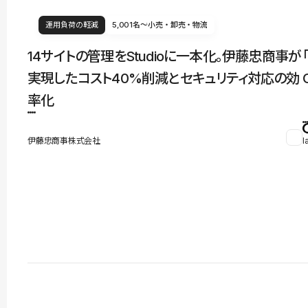
運用負荷の軽減
5,001名〜
小売・卸売・物流
14サイトの管理をStudioに一本化。伊藤忠商事が
実現したコスト40%削減とセキュリティ対応の効
率化
伊藤忠商事株式会社
l