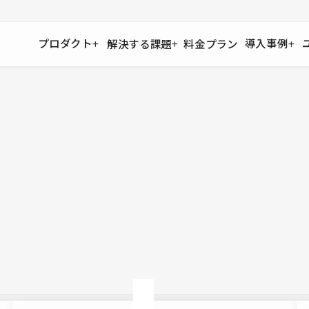
プロダクト
導入事例
解決する課題
料金プラン
運用
より自在に
事例インタビュー
大企業
リソー
お客様からの声をご紹介
サイト運用
Figma to Studio
Studio
制作会
導入企業
安心のバックアップや権限管理
デザインを一瞬でWebサイトに
テンプレ
様々な規模・業種の企業が
広告代
セキュリティ
Lottie for Studio
Studi
Studio Showcase
サイトの安全を守る仕組み
より豊かなアニメーション表現
制作事例
スター
Studioサイトギャラリー
ワークスペース
アクセシビリティ
Studio
複数プロジェクトを一括管理
Webサイトをすべての人に
飲食店
ユーザー
Studio
小売・E
Web制
Studio
ブログを
What'