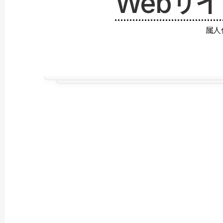
Webサ
属人