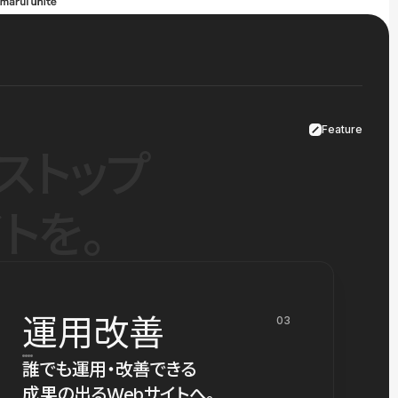
Feature
ストップ
トを。
運用改善
03
誰でも運用・改善できる
成果の出るWebサイトへ。