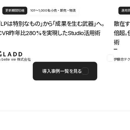
更新期間短縮
101〜1,000名
小売・卸売・物流
運用
「LPは特別なもの」から「成果を生む武器」へ。
散在す
CVR昨年比280%を実現したStudio活用術
倍超。
術
a belle vie 株式会社
伊藤忠テク
導入事例一覧を見る