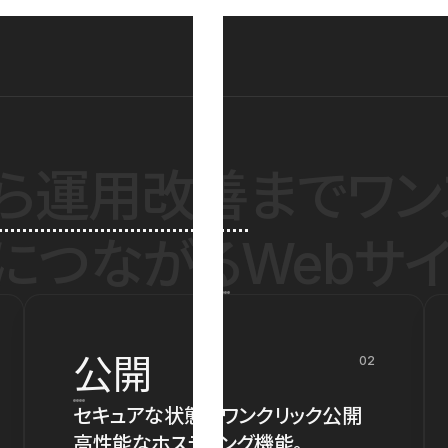
ら運用改善
までワン
につながるWebサイ
公開
02
セキュアな状態でワンクリック公開
高性能なホスティング機能。