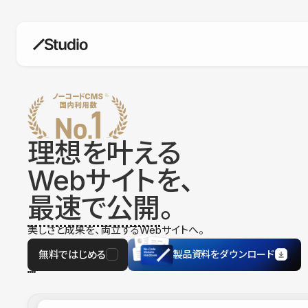
構築
デザインエディタ
コードを書かずにデザイン自体を自
在に
理想を叶える
CMS
Webサイトを、
柔軟なコンテンツ管理システム
最速で公開
。
フォーム
フォーム設置もノーコードで完結
美しさと成果を、両立するWebサイトへ。
SEO
検索エンジン向けの設定項目も充実
無料ではじめる
製品資料をダウンロード