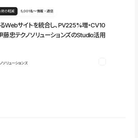
負荷の軽減
5,001名〜
情報・通信
るWebサイトを統合し、PV225%増・CV10
伊藤忠テクノソリューションズのStudio活用
ノソリューションズ