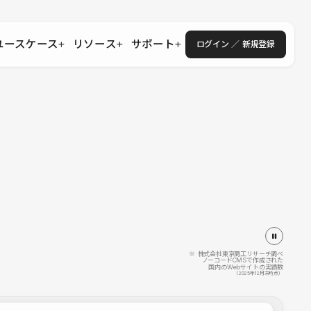
ユースケース
リソース
サポート
ログイン ／ 新規登録
・エンタープライズ
ス
相談窓口
学習コンテンツ
目的に沿ったサポートコンテンツを探す
 Store
Studio Academy
社
よくある質問
ートから始める
公式YouTubeの動画で学ぶ
採用
導入にあたってよくある質問を探す
理店・コンサル
o Showcase
全国ワークショップ
ヘルプセンター
を見る
基本操作を学ぶイベントを探す
トアップ
操作や機能に関するマニュアルを探す
 Community
セミナー
システムステータス
同士で繋がり知見を深める
技術向上に役立つイベントを探す
不具合・障害情報を確認する
 Experts
C
作会社を探す
※ 株式会社東京商工リサーチ調べ
ノーコードCMSで作成された
国内のWebサイトの実績数
 Blog
（2025年12月末時点）
見る
s New