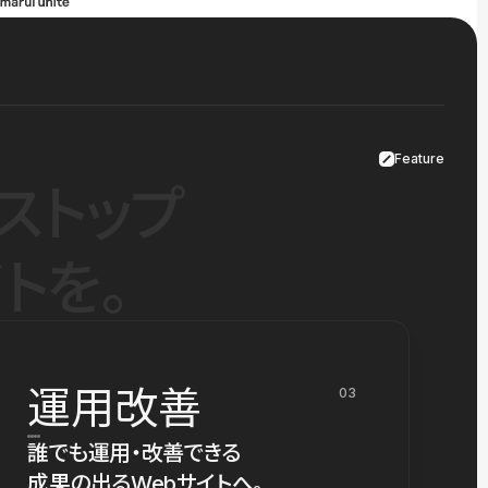
Feature
ストップ
トを。
運用改善
03
誰でも運用・改善できる
成果の出るWebサイトへ。