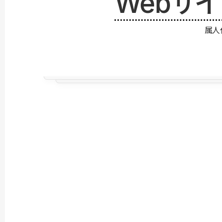
Webサ
属人