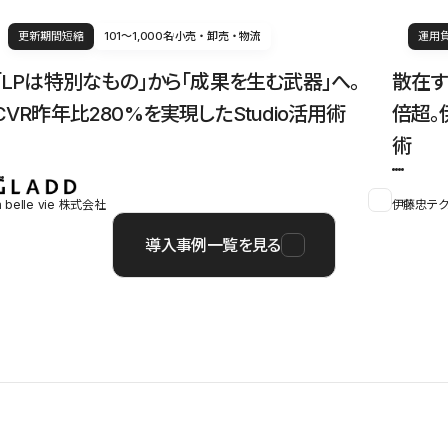
更新期間短縮
101〜1,000名
小売・卸売・物流
運用
「LPは特別なもの」から「成果を生む武器」へ。
散在す
CVR昨年比280%を実現したStudio活用術
倍超。
術
a belle vie 株式会社
伊藤忠テク
導入事例一覧を見る