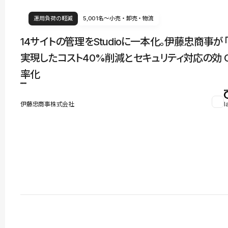
運用負荷の軽減
5,001名〜
小売・卸売・物流
14サイトの管理をStudioに一本化。伊藤忠商事が
実現したコスト40%削減とセキュリティ対応の効
率化
伊藤忠商事株式会社
l