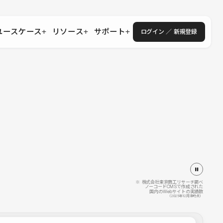
ユースケース
リソース
サポート
ログイン ／ 新規登録
・エンタープライズ
ス
相談窓口
学習コンテンツ
目的に沿ったサポートコンテンツを探す
 Store
Studio Academy
社
よくある質問
ートから始める
公式YouTubeの動画で学ぶ
採用
導入にあたってよくある質問を探す
理店・コンサル
o Showcase
全国ワークショップ
ヘルプセンター
を見る
基本操作を学ぶイベントを探す
トアップ
操作や機能に関するマニュアルを探す
 Community
セミナー
システムステータス
同士で繋がり知見を深める
技術向上に役立つイベントを探す
不具合・障害情報を確認する
 Experts
C
作会社を探す
※ 株式会社東京商工リサーチ調べ
ノーコードCMSで作成された
国内のWebサイトの実績数
 Blog
（2025年12月末時点）
見る
s New