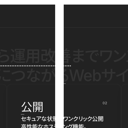
ら運用改善
までワン
につながるWebサイ
公開
02
セキュアな状態でワンクリック公開
高性能なホスティング機能。