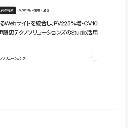
負荷の軽減
5,001名〜
情報・通信
るWebサイトを統合し、PV225%増・CV10
伊藤忠テクノソリューションズのStudio活用
ノソリューションズ