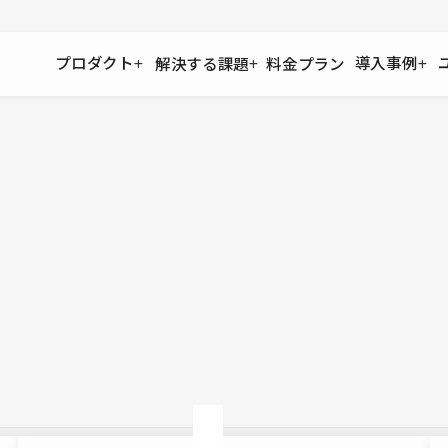
プロダクト
導入事例
解決する課題
料金プラン
運用
より自在に
事例インタビュー
大企業
リソー
お客様からの声をご紹介
サイト運用
Figma to Studio
Studio
制作会
導入企業
安心のバックアップや権限管理
デザインを一瞬でWebサイトに
テンプレ
様々な規模・業種の企業が
広告代
セキュリティ
Lottie for Studio
Studi
Studio Showcase
サイトの安全を守る仕組み
より豊かなアニメーション表現
制作事例
スター
Studioサイトギャラリー
ワークスペース
アクセシビリティ
Studio
複数プロジェクトを一括管理
Webサイトをすべての人に
飲食店
ユーザー
Studio
小売・E
Web制
Studio
ブログを
What'