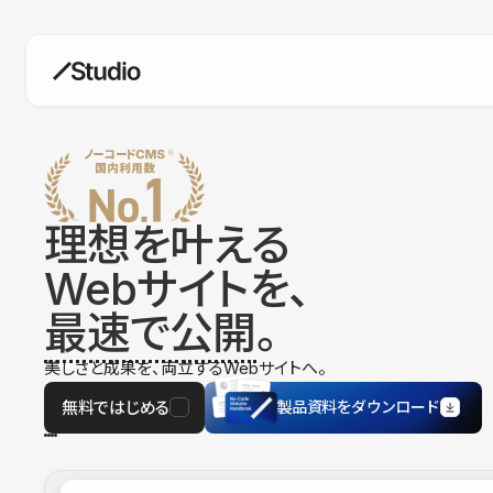
構築
デザインエディタ
コードを書かずにデザイン自体を自
在に
理想を叶える
CMS
Webサイトを、
柔軟なコンテンツ管理システム
最速で公開
。
フォーム
フォーム設置もノーコードで完結
美しさと成果を、両立するWebサイトへ。
SEO
検索エンジン向けの設定項目も充実
無料ではじめる
製品資料をダウンロード