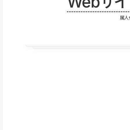
Webサ
属人