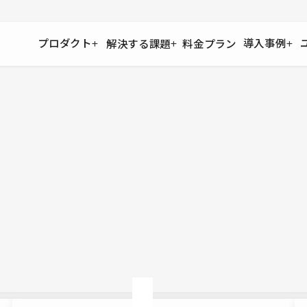
プロダクト
導入事例
解決する課題
料金プラン
運用
より自在に
事例インタビュー
大企業
リソー
お客様からの声をご紹介
サイト運用
Figma to Studio
Studio
制作会
導入企業
安心のバックアップや権限管理
デザインを一瞬でWebサイトに
テンプレ
様々な規模・業種の企業が
広告代
セキュリティ
Lottie for Studio
Studi
Studio Showcase
サイトの安全を守る仕組み
より豊かなアニメーション表現
制作事例
スター
Studioサイトギャラリー
ワークスペース
アクセシビリティ
Studio
複数プロジェクトを一括管理
Webサイトをすべての人に
飲食店
ユーザー
Studio
小売・E
Web制
Studio
ブログを
What'