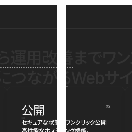
ら運用改善
までワン
につながるWebサイ
公開
02
セキュアな状態でワンクリック公開
高性能なホスティング機能。