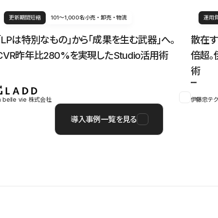
更新期間短縮
101〜1,000名
小売・卸売・物流
運用
「LPは特別なもの」から「成果を生む武器」へ。
散在す
CVR昨年比280%を実現したStudio活用術
倍超。
術
a belle vie 株式会社
伊藤忠テク
導入事例一覧を見る