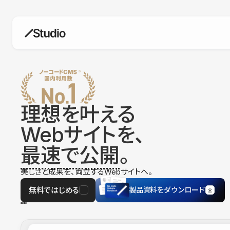
構築
デザインエディタ
コードを書かずにデザイン自体を自
在に
理想を叶える
CMS
Webサイトを、
柔軟なコンテンツ管理システム
最速で公開
。
フォーム
フォーム設置もノーコードで完結
美しさと成果を、両立するWebサイトへ。
SEO
検索エンジン向けの設定項目も充実
無料ではじめる
製品資料をダウンロード