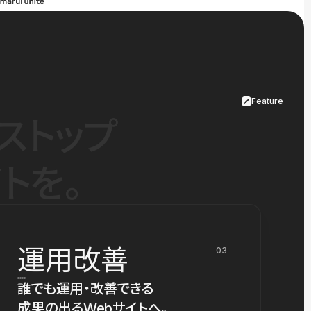
Feature
ストップ
トを。
運用改善
03
誰でも運用・改善できる
成果の出るWebサイトへ。