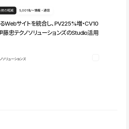
負荷の軽減
5,001名〜
情報・通信
るWebサイトを統合し、PV225%増・CV10
伊藤忠テクノソリューションズのStudio活用
ノソリューションズ