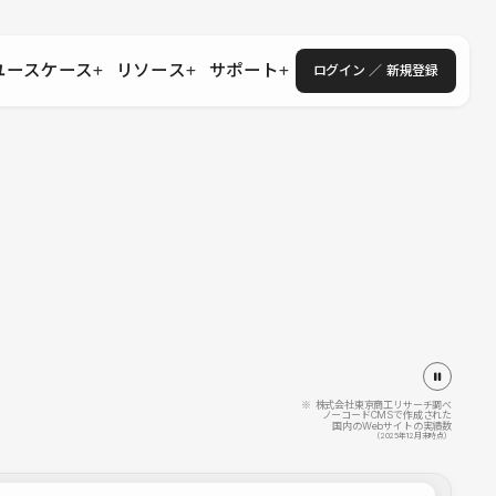
ユースケース
リソース
サポート
ログイン ／ 新規登録
・エンタープライズ
ス
相談窓口
学習コンテンツ
目的に沿ったサポートコンテンツを探す
 Store
Studio Academy
社
よくある質問
ートから始める
公式YouTubeの動画で学ぶ
採用
導入にあたってよくある質問を探す
理店・コンサル
o Showcase
全国ワークショップ
ヘルプセンター
を見る
基本操作を学ぶイベントを探す
トアップ
操作や機能に関するマニュアルを探す
 Community
セミナー
システムステータス
同士で繋がり知見を深める
技術向上に役立つイベントを探す
不具合・障害情報を確認する
 Experts
C
作会社を探す
※ 株式会社東京商工リサーチ調べ
ノーコードCMSで作成された
国内のWebサイトの実績数
 Blog
（2025年12月末時点）
見る
s New