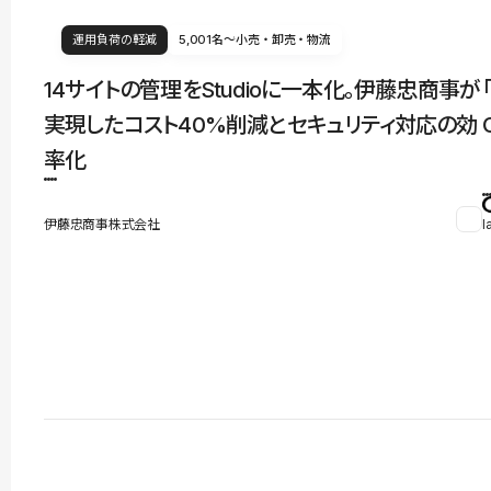
運用負荷の軽減
5,001名〜
小売・卸売・物流
14サイトの管理をStudioに一本化。伊藤忠商事が
実現したコスト40%削減とセキュリティ対応の効
率化
伊藤忠商事株式会社
l