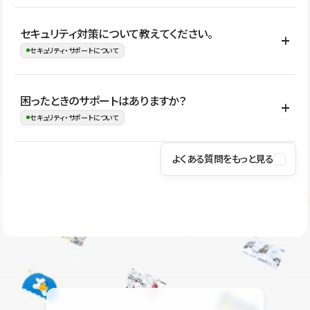
はい。CMSやコンポーネントを活用して更新範囲を設計しておく
セキュリティ対策について教えてください。
ことで、デザインを崩しにくい状態で運用できます。 さらにコン
セキュリティ・サポートについて
テンツ編集モードを使うと、編集できる範囲をテキスト・画像・ア
イコンなどに絞れるため、担当者ごとの見た目のばらつきを抑え
Studioでは、公開サイトやサービスを安全に利用できるよう、通信
困ったときのサポートはありますか？
ながらレイアウトに影響を与えずに更新作業を進めやすくなりま
の暗号化、データ保護、アクセス管理、脆弱性対策など、複数の観
セキュリティ・サポートについて
す。
点からセキュリティ対策を行っています。Studioで公開したサイト
はSSL/TLSによる通信暗号化に対応しており、悪質なスクリプトの
よくある質問をもっと見る
操作方法や機能については、ヘルプセンターでご確認いただけま
実行制限や、不正アクセス・攻撃への対策も実施しています。
す。編集、公開、CMS、フォーム、ドメイン設定など、目的に合
Studioのセキュリティ対策について
わせて記事を検索できます。有人サポート（チャット）は Mini プ
ラン以上のご契約プロジェクトでご利用いただけます。そのほか、
ユーザー同士で質問・相談できるコミュニティもご利用ください。
ヘルプセンターはこちら