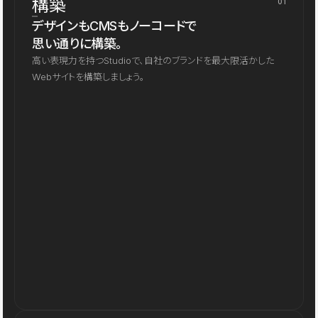
構築
01
デザインもCMSもノーコードで
思い通りに構築。
高い表現力を持つStudioで、自社のブランドを最大限活かした
Webサイトを構築しましょう。