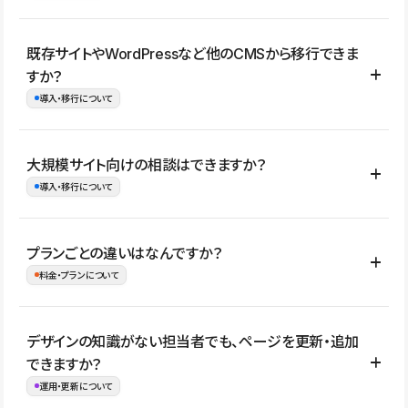
コーポレートサイト、サービスサイト、LP、採用サイト、ブロ
既存サイトやWordPressなど他のCMSから移行できま
グ・メディア、イベントサイト、店舗・商品紹介サイト、ポートフ
すか？
ォリオなど幅広く制作できます。
導入・移行について
制作事例はこちら
はい。既存サイトの構成やコンテンツ、URLを整理したうえで、
大規模サイト向けの相談はできますか？
Studio上に再構築する形で移行できます。 WordPressの場合は、
導入・移行について
XMLファイルを使って投稿記事や固定ページ、カテゴリー、タグな
どの一部データをStudio CMSへインポートできます。ただし、サ
はい。アクセス規模が大きいサイトや、複数部門での運用、権限管
プランごとの違いはなんですか？
イト全体のデザインや設定がそのまま移行されるわけではないた
理、セキュリティ確認、既存システムとの連携など、個別の要件が
料金・プランについて
め、移行後にページ構成やデザイン、CMS設計、URL・リダイレク
ある場合はご相談いただけます。サイトの規模や運用体制に応じ
ト設定などの確認が必要です。
て、適したプランや進め方をご案内します。要件が固まりきってい
公開ページ数、バージョン履歴の期間、CMS利用数の上限、権限
デザインの知識がない担当者でも、ページを更新・追加
ない段階でも、お問い合わせください。
管理の有無などがプランごとに異なります。詳しくは料金プランペ
できますか？
お問合せはこちら
ージをご覧ください。
運用・更新について
料金プランはこちら