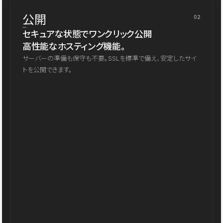
公開
02
セキュアな状態でワンクリック公開
高性能なホスティング機能。
サーバーの準備も保守も不要。SSLを標準で備え、安定したサイ
トを公開できます。