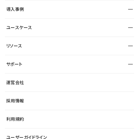
SEO
採用サイト
導入事例
運用
サービスサイト
サイト運用
事例インタビュー
業種から探す
ユースケース
セキュリティ
導入企業
宿泊・レジャー
大企業・エンタープライズ
ワークスペース
サイト制作事例
エンタメ
リソース
より自在に
制作会社
自治体
テンプレートを探す
Figma to Studio
広告代理店・コンサル
サポート
課題から探す
制作会社を探す
Lottie for Studio
スタートアップ
マーケターでのLP運用
総合窓口
サイト制作事例
アクセシビリティ
運営会社
飲食店
よくある質問
WordPressからの移行
ブログ
ヘルプセンター
小売・EC
サイト導線の変更
最新情報
採用情報
システムステータス
Studio Community
学習コンテンツ
利用規約
公式YouTube
全国ワークショップ
ユーザーガイドライン