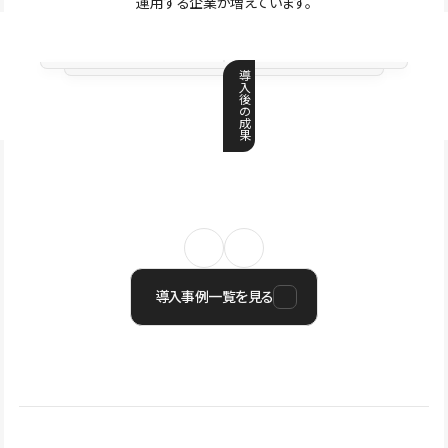
運用する企業が増えています。
導
入
後
の
成
果
導入事例一覧を見る