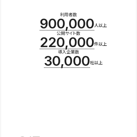
利用者数
900,000
人以上
公開サイト数
220,000
件以上
導入企業数
30,000
社以上