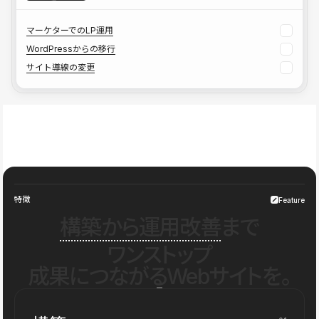
マーケターでのLP運用
WordPressからの移行
サイト導線の変更
特徴
Feature
構築から運用改善
まで
ワンストップ
成果につながるWebサイトを。