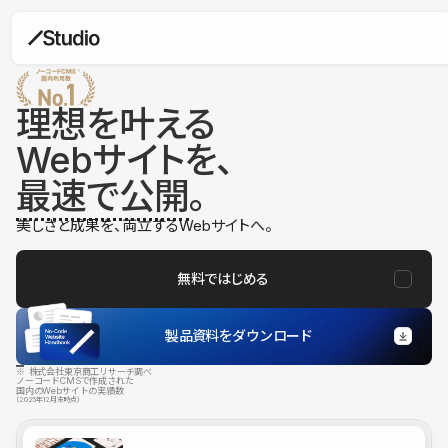
理想を叶える
Webサイトを、
最速で公開
。
美しさと成果を、両立するWebサイトへ。
無料ではじめる
製品資料をダウンロード
※ 株式会社東京商工リサーチ調べ
ノーコードCMSで作成された
国内のWebサイトの実績数
（2025年12月末時点）