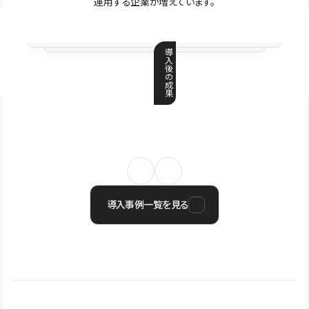
運用する企業が増えています。
導
入
後
の
成
果
導入事例一覧を見る