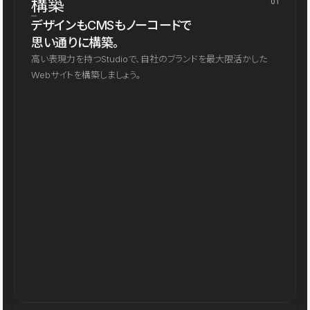
構築
01
デザインもCMSもノーコードで
思い通りに構築。
高い表現力を持つStudioで、自社のブランドを最大限活かした
Webサイトを構築しましょう。