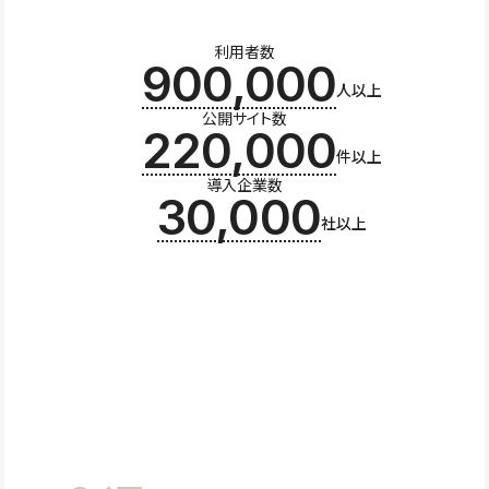
利用者数
900,000
人以上
公開サイト数
220,000
件以上
導入企業数
30,000
社以上