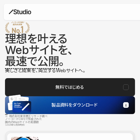
理想を叶える
Webサイトを、
最速で公開
。
美しさと成果を、両立するWebサイトへ。
無料ではじめる
製品資料をダウンロード
※ 株式会社東京商工リサーチ調べ
ノーコードCMSで作成された
国内のWebサイトの実績数
（2025年12月末時点）