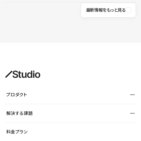
最新情報をもっと見る
プロダクト
構築
解決する課題
デザインエディタ
CMS
サイト種別から探す
料金プラン
コーポレートサイト
フォーム