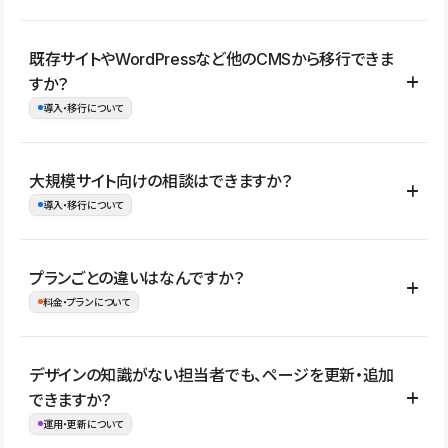
コーポレートサイト、サービスサイト、LP、採用サイト、ブロ
既存サイトやWordPressなど他のCMSから移行できま
グ・メディア、イベントサイト、店舗・商品紹介サイト、ポートフ
すか？
ォリオなど幅広く制作できます。
導入・移行について
制作事例はこちら
はい。既存サイトの構成やコンテンツ、URLを整理したうえで、
大規模サイト向けの相談はできますか？
Studio上に再構築する形で移行できます。 WordPressの場合は、
導入・移行について
XMLファイルを使って投稿記事や固定ページ、カテゴリー、タグな
どの一部データをStudio CMSへインポートできます。ただし、サ
はい。アクセス規模が大きいサイトや、複数部門での運用、権限管
プランごとの違いはなんですか？
イト全体のデザインや設定がそのまま移行されるわけではないた
理、セキュリティ確認、既存システムとの連携など、個別の要件が
料金・プランについて
め、移行後にページ構成やデザイン、CMS設計、URL・リダイレク
ある場合はご相談いただけます。サイトの規模や運用体制に応じ
ト設定などの確認が必要です。
て、適したプランや進め方をご案内します。要件が固まりきってい
公開ページ数、バージョン履歴の期間、CMS利用数の上限、権限
デザインの知識がない担当者でも、ページを更新・追加
ない段階でも、お問い合わせください。
管理の有無などがプランごとに異なります。詳しくは料金プランペ
できますか？
お問合せはこちら
ージをご覧ください。
運用・更新について
料金プランはこちら