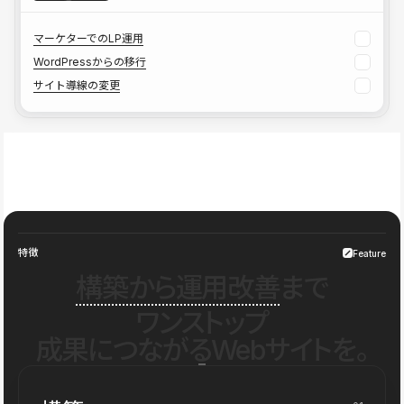
マーケターでのLP運用
WordPressからの移行
サイト導線の変更
特徴
Feature
構築から運用改善
まで
ワンストップ
成果につながるWebサイトを。