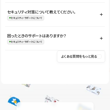
はい。CMSやコンポーネントを活用して更新範囲を設計しておく
セキュリティ対策について教えてください。
ことで、デザインを崩しにくい状態で運用できます。 さらにコン
セキュリティ・サポートについて
テンツ編集モードを使うと、編集できる範囲をテキスト・画像・ア
イコンなどに絞れるため、担当者ごとの見た目のばらつきを抑え
Studioでは、公開サイトやサービスを安全に利用できるよう、通信
困ったときのサポートはありますか？
ながらレイアウトに影響を与えずに更新作業を進めやすくなりま
の暗号化、データ保護、アクセス管理、脆弱性対策など、複数の観
セキュリティ・サポートについて
す。
点からセキュリティ対策を行っています。Studioで公開したサイト
はSSL/TLSによる通信暗号化に対応しており、悪質なスクリプトの
よくある質問をもっと見る
操作方法や機能については、ヘルプセンターでご確認いただけま
実行制限や、不正アクセス・攻撃への対策も実施しています。
す。編集、公開、CMS、フォーム、ドメイン設定など、目的に合
Studioのセキュリティ対策について
わせて記事を検索できます。有人サポート（チャット）は Mini プ
ラン以上のご契約プロジェクトでご利用いただけます。そのほか、
ユーザー同士で質問・相談できるコミュニティもご利用ください。
ヘルプセンターはこちら