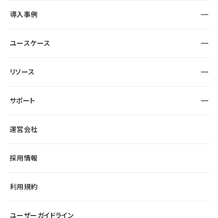
SEO
採用サイト
導入事例
運用
サービスサイト
サイト運用
事例インタビュー
業種から探す
ユースケース
セキュリティ
導入企業
宿泊・レジャー
大企業・エンタープライズ
ワークスペース
サイト制作事例
エンタメ
リソース
より自在に
制作会社
自治体
テンプレートを探す
Figma to Studio
広告代理店・コンサル
サポート
課題から探す
制作会社を探す
Lottie for Studio
スタートアップ
マーケターでのLP運用
総合窓口
サイト制作事例
アクセシビリティ
運営会社
飲食店
よくある質問
WordPressからの移行
ブログ
ヘルプセンター
小売・EC
サイト導線の変更
最新情報
採用情報
システムステータス
Studio Community
学習コンテンツ
利用規約
公式YouTube
全国ワークショップ
ユーザーガイドライン