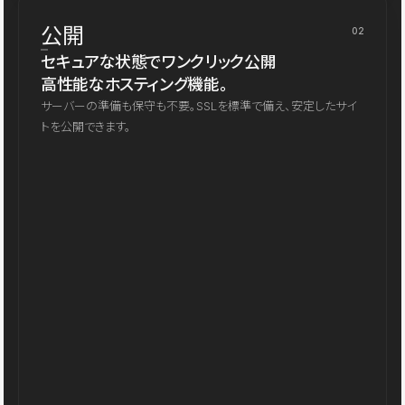
公開
02
セキュアな状態でワンクリック公開
高性能なホスティング機能。
サーバーの準備も保守も不要。SSLを標準で備え、安定したサイ
トを公開できます。